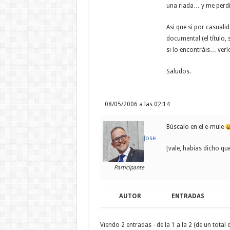
una riada… y me perdí 
Asi que si por casuali
documental (el título, 
si lo encontráis… verl
Saludos.
08/05/2006 a las 02:14
Búscalo en el e-mule
Jose
[vale, habías dicho q
Participante
AUTOR
ENTRADAS
Viendo 2 entradas - de la 1 a la 2 (de un total d