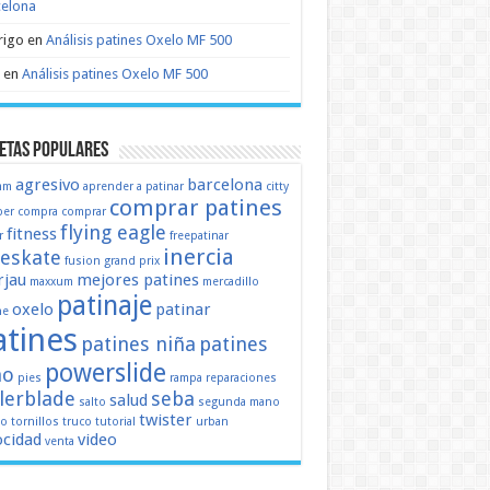
celona
rigo
en
Análisis patines Oxelo MF 500
en
Análisis patines Oxelo MF 500
etas populares
agresivo
barcelona
mm
aprender a patinar
citty
comprar patines
er
compra
comprar
flying eagle
fitness
r
freepatinar
inercia
eeskate
fusion
grand prix
jau
mejores patines
maxxum
mercadillo
patinaje
oxelo
patinar
ne
atines
patines niña
patines
powerslide
ño
pies
rampa
reparaciones
llerblade
seba
salud
salto
segunda mano
twister
mo
tornillos
truco
tutorial
urban
ocidad
video
venta