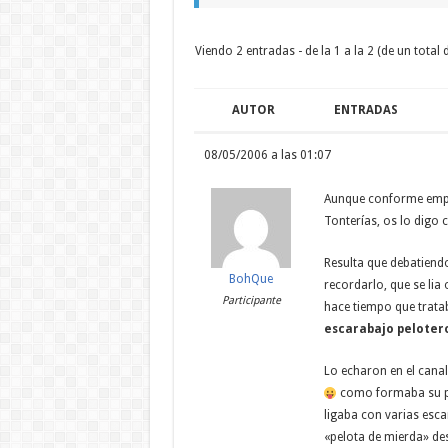
Viendo 2 entradas - de la 1 a la 2 (de un total d
AUTOR
ENTRADAS
08/05/2006 a las 01:07
Aunque conforme empecé
Tonterías, os lo digo 
Resulta que debatiendo
BohQue
recordarlo, que se lia
Participante
hace tiempo que trata
escarabajo peloter
Lo echaron en el canal
como formaba su pe
ligaba con varias es
«pelota de mierda» des