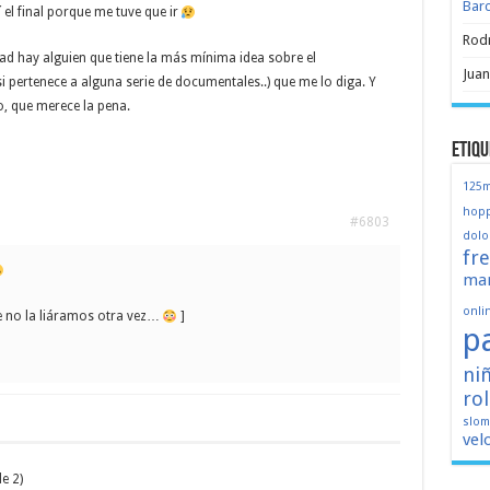
Bar
el final porque me tuve que ir
Rod
dad hay alguien que tiene la más mínima idea sobre el
Juan
si pertenece a alguna serie de documentales..) que me lo diga. Y
o, que merece la pena.
Etiqu
125
hopp
#6803
dolo
fr
mar
onli
ue no la liáramos otra vez…
]
p
ni
ro
slo
vel
e 2)