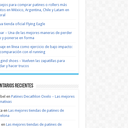
ejos para comprar patines o rollers más
tos en México, Argentina, Chile y Latam en
ral
a tienda oficial Flying Eagle
nar – Una de las mejores maneras de perder
 y ponerse en forma
naje en línea como ejercicio de bajo impacto:
comparación con el running
 gind shoes – Vuelven las zapatillas para
dar y hacer trucos
ntarios recientes
bel
en
Patines Decathlon Oxelo – Las mejores
rnativas
ta
en
Las mejores tiendas de patines de
celona
n
en
Las mejores tiendas de patines de