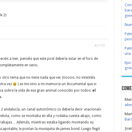
Cons
bara
e 2)
gene
Nuev
Pati
peso
#6799
Pati
una 
is a leer, penséis que este post debería estar en el foro de
Epic
completamente en serio.
grin
 otro tema que no tiene nada que ver (noooo, no intentéis
 otra vez
) se me vino a mi memoria un documental que vi
Come
ba sobre la vida de ese gran animal conocido por todos:
el
o
.
Mari
alte
 2 andalucía, un canal autonómico (o debería decir «nacional»
Mar
lota, como se montaba en ella y rodaba cuesta-abajo, como
Bar
carabajas… Además, mientras estaba ligando montando su
Joa
capotable, le ponían la musiquita de james bond. Luego llegó