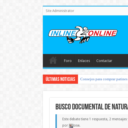
Site Administrator
Foro
Enlaces
Contactar
Últimas noticias
Consejos para comprar patines 
Busco documental de natur
Este debate tiene 1 respuesta, 2 mensajes
por
Jose
.