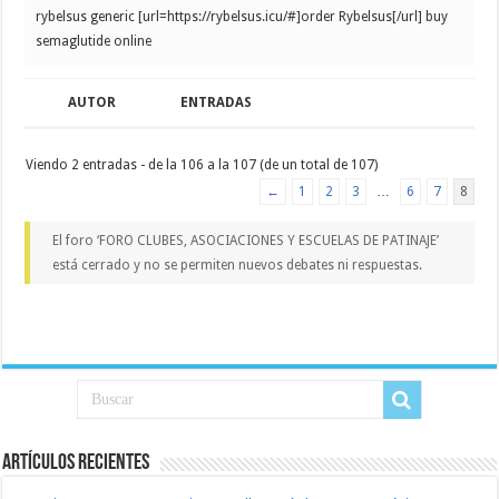
rybelsus generic [url=https://rybelsus.icu/#]order Rybelsus[/url] buy
semaglutide online
AUTOR
ENTRADAS
Viendo 2 entradas - de la 106 a la 107 (de un total de 107)
←
1
2
3
…
6
7
8
El foro ‘FORO CLUBES, ASOCIACIONES Y ESCUELAS DE PATINAJE’
está cerrado y no se permiten nuevos debates ni respuestas.
Artículos recientes