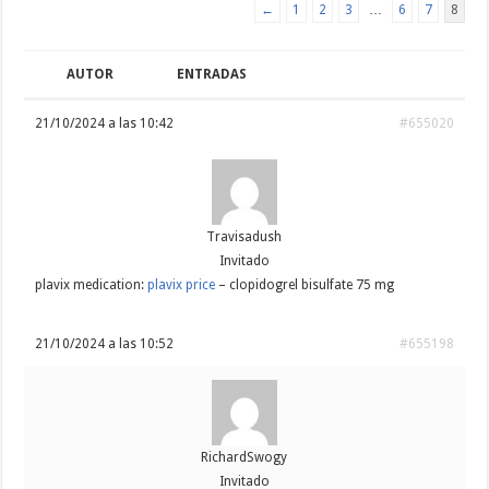
←
1
2
3
…
6
7
8
AUTOR
ENTRADAS
21/10/2024 a las 10:42
#655020
Travisadush
Invitado
plavix medication:
plavix price
– clopidogrel bisulfate 75 mg
21/10/2024 a las 10:52
#655198
RichardSwogy
Invitado