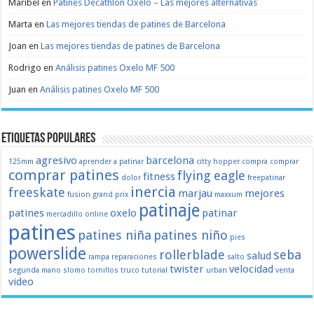
Maribel
en
Patines Decathlon Oxelo – Las mejores alternativas
Marta
en
Las mejores tiendas de patines de Barcelona
Joan
en
Las mejores tiendas de patines de Barcelona
Rodrigo
en
Análisis patines Oxelo MF 500
Juan
en
Análisis patines Oxelo MF 500
Etiquetas populares
agresivo
barcelona
125mm
aprender a patinar
citty hopper
compra
comprar
comprar patines
flying eagle
fitness
dolor
freepatinar
inercia
freeskate
marjau
mejores
fusion
grand prix
maxxum
patinaje
patines
oxelo
patinar
mercadillo
online
patines
patines niña
patines niño
pies
powerslide
rollerblade
seba
salud
rampa
reparaciones
salto
twister
velocidad
segunda mano
slomo
tornillos
truco
tutorial
urban
venta
video