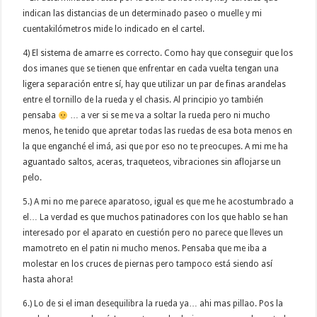
indican las distancias de un determinado paseo o muelle y mi
cuentakilómetros mide lo indicado en el cartel.
4) El sistema de amarre es correcto. Como hay que conseguir que los
dos imanes que se tienen que enfrentar en cada vuelta tengan una
ligera separación entre sí, hay que utilizar un par de finas arandelas
entre el tornillo de la rueda y el chasis. Al principio yo también
pensaba
… a ver si se me va a soltar la rueda pero ni mucho
menos, he tenido que apretar todas las ruedas de esa bota menos en
la que enganché el imá, asi que por eso no te preocupes. A mi me ha
aguantado saltos, aceras, traqueteos, vibraciones sin aflojarse un
pelo.
5.) A mi no me parece aparatoso, igual es que me he acostumbrado a
el… La verdad es que muchos patinadores con los que hablo se han
interesado por el aparato en cuestión pero no parece que lleves un
mamotreto en el patin ni mucho menos. Pensaba que me iba a
molestar en los cruces de piernas pero tampoco está siendo así
hasta ahora!
6.) Lo de si el iman desequilibra la rueda ya… ahi mas pillao. Pos la