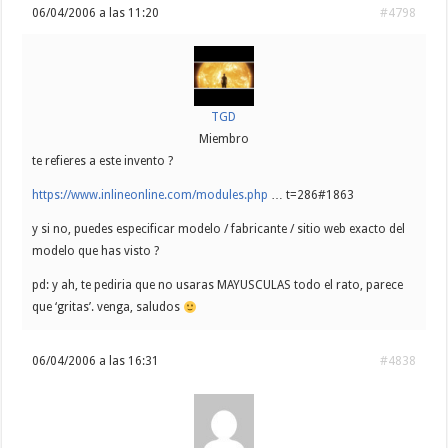
06/04/2006 a las 11:20
#4798
TGD
Miembro
te refieres a este invento ?
https://www.inlineonline.com/modules.php
… t=286#1863
y si no, puedes especificar modelo / fabricante / sitio web exacto del
modelo que has visto ?
pd: y ah, te pediria que no usaras MAYUSCULAS todo el rato, parece
que ‘gritas’. venga, saludos
06/04/2006 a las 16:31
#4838