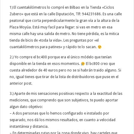
1) El cuentakilómetros lo compré en Bilbao en la Tienda «Ciclos
Zubero» que está en la calle Diputación, Tlf: 944231686. Es una calle
peatonal que corta perpendicularmente la gran vía a la altura de la
Plaza Moyúa. Está muy facil para llegar: si vas en metro en esa
misma calle hay una salida de metro. No tiene pérdida, es la mitica
tienda de bicis de «toda la vida». Les preguntas por «el
cuantakilómetros para patines» y rápido te lo sacan.
2.) Yo compre el bc400 porque era el único módelo que tenían
disponible en la tienda en esos momentos.
El bc800 creo que
cuesta alrededor de 40 euros pero no se si habrán traido alguno. Si
no, igual tienes que tirar de la lista de distribuidores que puse en el
anterior post.
3.) Aparte de mis sensaciones positivas respecto a la exactitud de las
mediciones, que comprendo que son subjetivos, te puedo aportar
algun dato objetivo:
– A dos personas que lo hemos configurado e instalado por
separado, nos dá los mismos resultados, en cuanto a velocidad
instantánea y distancia.
– En determinadas rutas por la zona donde vivo, hay carteles que