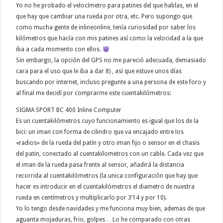
Yo no he probado el velocímetro para patines del que hablas, en el
que hay que cambiar una rueda por otra, etc. Pero supongo que
como mucha gente de inlineonline, tenía curiosidad por saber los
kilómetros que hacía con mis patines así como la velocidad a la que
iba a cada momento con ellos.
Sin embargo, la opción del GPS no me pareció adecuada, demasiado
cara para el uso que le iba a dar 8) , así que estuve unos días
buscando por internet, incluso pregunte a una persona de este foro y
al final me decidí por comprarme este cuentakilómetros:
SIGMA SPORT BC 400 Inline Computer
Es un cuentakilómetros cuyo funcionamiento es igual que los de la
bici: un iman con forma de cilindro que va encajado entre los
«radios» de la rueda del patín y otro iman fijo o sensor en el chasis
del patin, conectado al cuentakilometros con un cable. Cada vez que
el iman de la rueda pasa frente al sensor, añadirá la distancia
recorrida al cuentakilómetros (la unica configuración que hay que
hacer es introducir en el cuentakilómetros el diametro de nuestra
rueda en centímetros y multiplicarlo por 3’14 y por 10).
Yo lo tengo desde navidades y me funciona muy bien, ademas de que
aguanta mojaduras, frio, golpes… Lo he comparado con otras