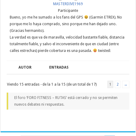
MASTERDIVE1969
Participante
Bueno, yo me he sumado a los fans del GPS
(Garmin ETREX). No
porque me lo haya comprado, sino porque me han dejado uno.
(Gracias hermanito).
La verdad es que va de maravilla, velocidad bastante fiable, distancia
totalmente fiable, y salvo el inconveniente de que en ciudad (entre
calles estrechas) pierde cobertura es una pasada.
twisted:
AUTOR
ENTRADAS
Viendo 15 entradas - de la 1 a la 15 (de un total de 17)
1
2
→
El foro ‘FORO FITNESS – RUTAS’ está cerrado y no se permiten
nuevos debates ni respuestas.