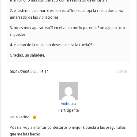
el error o lo has comparado con el resultado de un GPS??
2. el sistema de amarre es correcto??no se afloja la rueda donde va
amarrado de las vibraciones.
3. no es muy aparatoso?? en el video me lo parecía. Pon alguna foto
si puedes.
4. el iman de la rueda no desesquilibra la rueda??
Gracias, un saludete.
08/04/2006 a las 16:10
#4926
Ainhotxu
Participante
Hola vecino!!
Pos na, voy a intentar contestarte lo mejor k pueda a las preguntillas
que me has hecho: