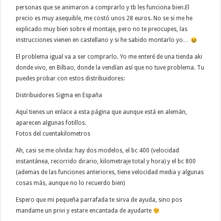
personas que se animaron a comprarlo y tb les funciona bien.El
precio es muy asequible, me costó unos 28 euros. No se si me he
explicado muy bien sobre el montaje, pero no te preocupes, las
instrucciones vienen en castellano y si he sabido montarlo yo…
El problema igual va a ser comprarlo. Yo me enteré de una tienda aki
donde vivo, en Bilbao, donde la vendían así que no tuve problema. Tu
puedes probar con estos distribuidores:
Distribuidores Sigma en España
Aquí tienes un enlace a esta página que aunque está en alemán,
aparecen algunas fotillos.
Fotos del cuentakilometros
Ah, casi se me olvida: hay dos modelos, el bc 400 (velocidad
instantánea, recorrido dirario, kilometraje total y hora) y el bc 800
(ademas de las funciones anteriores, tiene velocidad media y algunas
cosas más, aunque no lo recuerdo bien)
Espero que mi pequeña parrafada te sirva de ayuda, sino pos
mandame un privi y estare encantada de ayudarte