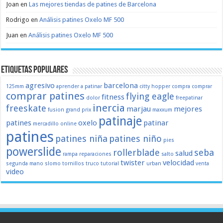
Joan
en
Las mejores tiendas de patines de Barcelona
Rodrigo
en
Análisis patines Oxelo MF 500
Juan
en
Análisis patines Oxelo MF 500
Etiquetas populares
agresivo
barcelona
125mm
aprender a patinar
citty hopper
compra
comprar
comprar patines
flying eagle
fitness
dolor
freepatinar
inercia
freeskate
marjau
mejores
fusion
grand prix
maxxum
patinaje
patines
oxelo
patinar
mercadillo
online
patines
patines niña
patines niño
pies
powerslide
rollerblade
seba
salud
rampa
reparaciones
salto
twister
velocidad
segunda mano
slomo
tornillos
truco
tutorial
urban
venta
video