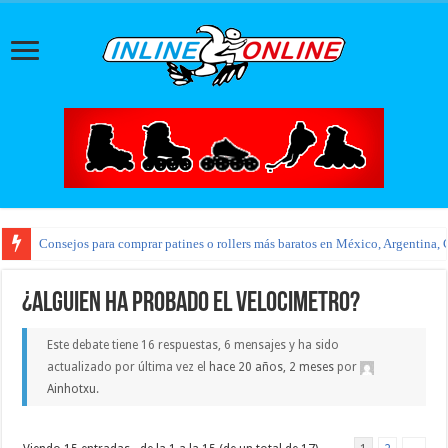
Consejos para comprar patines o rollers más baratos en México, Argentina, 
¿ALGUIEN HA PROBADO EL VELOCIMETRO?
Este debate tiene 16 respuestas, 6 mensajes y ha sido
actualizado por última vez el
hace 20 años, 2 meses
por
Ainhotxu
.