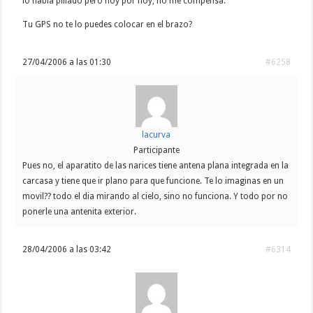
lo habia pillado pero hoy por hoy, no me compensa.
Tu GPS no te lo puedes colocar en el brazo?
27/04/2006 a las 01:30
#6258
lacurva
Participante
Pues no, el aparatito de las narices tiene antena plana integrada en la
carcasa y tiene que ir plano para que funcione. Te lo imaginas en un
movil?? todo el dia mirando al cielo, sino no funciona. Y todo por no
ponerle una antenita exterior.
28/04/2006 a las 03:42
#6314