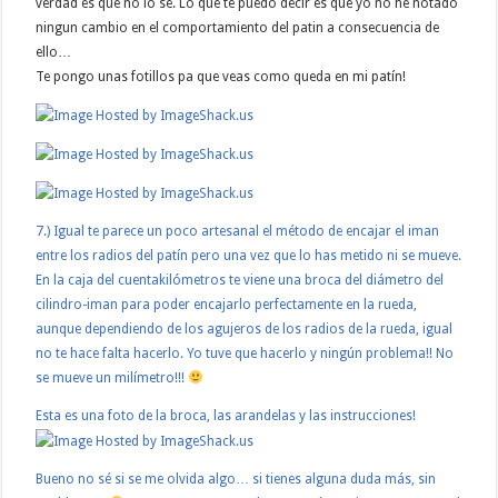
verdad es que no lo sé. Lo que te puedo decir es que yo no he notado
ningun cambio en el comportamiento del patin a consecuencia de
ello…
Te pongo unas fotillos pa que veas como queda en mi patín!
7.) Igual te parece un poco artesanal el método de encajar el iman
entre los radios del patín pero una vez que lo has metido ni se mueve.
En la caja del cuentakilómetros te viene una broca del diámetro del
cilindro-iman para poder encajarlo perfectamente en la rueda,
aunque dependiendo de los agujeros de los radios de la rueda, igual
no te hace falta hacerlo. Yo tuve que hacerlo y ningún problema!! No
se mueve un milímetro!!!
Esta es una foto de la broca, las arandelas y las instrucciones!
Bueno no sé si se me olvida algo… si tienes alguna duda más, sin