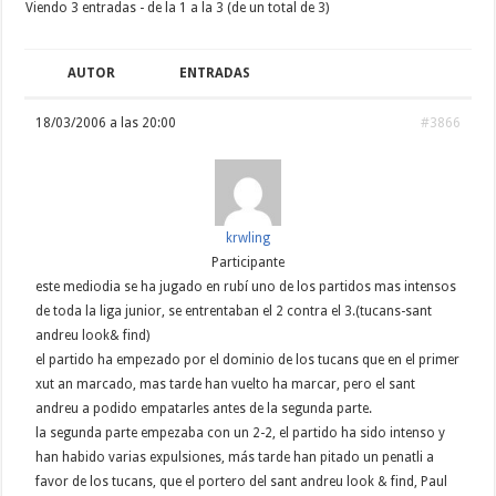
Viendo 3 entradas - de la 1 a la 3 (de un total de 3)
AUTOR
ENTRADAS
18/03/2006 a las 20:00
#3866
krwling
Participante
este mediodia se ha jugado en rubí uno de los partidos mas intensos
de toda la liga junior, se entrentaban el 2 contra el 3.(tucans-sant
andreu look& find)
el partido ha empezado por el dominio de los tucans que en el primer
xut an marcado, mas tarde han vuelto ha marcar, pero el sant
andreu a podido empatarles antes de la segunda parte.
la segunda parte empezaba con un 2-2, el partido ha sido intenso y
han habido varias expulsiones, más tarde han pitado un penatli a
favor de los tucans, que el portero del sant andreu look & find, Paul