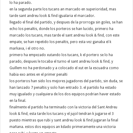
lo ha parado.
en la segunda parte los tucans an marcado en superioridad, mas
tarde sant andreu look & find igualaria el marcador.
llegado el final del partido, y despues de la prorroga sin goles, se han
echo los penaltis, donde los porteros se han lucido, primero ha
marcado los tucans, mas tarde el sant andreu look & find, con este
empate, se han repetido los penaltis, pero esta vez ganaba el k
markava, i el otro no.
primero ha empezado xutando los tucans, k el portero se lo ha
parado, despues le tocaba el turno el sant andreu look & find, y
Guillem no ha perdonado y a colocado el xut en la escuadra como
habia exo antes en el primer penalti
los porteros han sido los mejores jugadores del partido, sin duda, se
han lanzado 7 penaltis y solo han entrado 3. el partido ha estado
muy igualado y cualquiera de los dos equipos podrian haver estado
en la final.
finalmente el partido ha terminado con la victoria del Sant Andreu
look & find, esta tarde los tucans y el jujol tendran k jugarse el 3
puesto mientras que rubi y sant andreu look & find jugaran la final
mañana. estos dos equipos an kdado primeramente una victoria