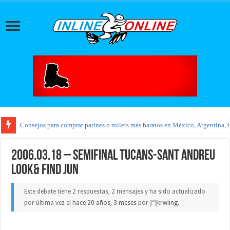
Consejos para comprar patines o rollers más baratos en México, Argentina, 
2006.03.18 – semifinal tucans-sant andreu
look& find jun
Este debate tiene 2 respuestas, 2 mensajes y ha sido actualizado
por última vez el
hace 20 años, 3 meses
por
krwling
.