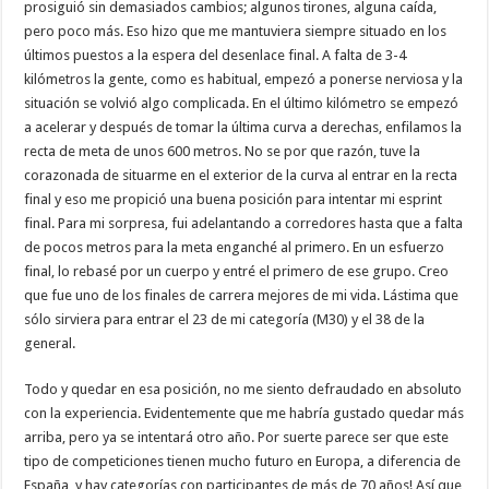
prosiguió sin demasiados cambios; algunos tirones, alguna caída,
pero poco más. Eso hizo que me mantuviera siempre situado en los
últimos puestos a la espera del desenlace final. A falta de 3-4
kilómetros la gente, como es habitual, empezó a ponerse nerviosa y la
situación se volvió algo complicada. En el último kilómetro se empezó
a acelerar y después de tomar la última curva a derechas, enfilamos la
recta de meta de unos 600 metros. No se por que razón, tuve la
corazonada de situarme en el exterior de la curva al entrar en la recta
final y eso me propició una buena posición para intentar mi esprint
final. Para mi sorpresa, fui adelantando a corredores hasta que a falta
de pocos metros para la meta enganché al primero. En un esfuerzo
final, lo rebasé por un cuerpo y entré el primero de ese grupo. Creo
que fue uno de los finales de carrera mejores de mi vida. Lástima que
sólo sirviera para entrar el 23 de mi categoría (M30) y el 38 de la
general.
Todo y quedar en esa posición, no me siento defraudado en absoluto
con la experiencia. Evidentemente que me habría gustado quedar más
arriba, pero ya se intentará otro año. Por suerte parece ser que este
tipo de competiciones tienen mucho futuro en Europa, a diferencia de
España, y hay categorías con participantes de más de 70 años! Así que