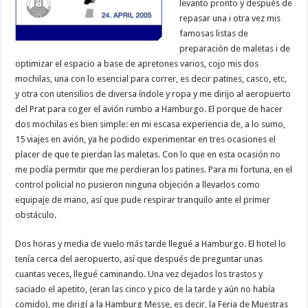
levanto pronto y después de
repasar una i otra vez mis
famosas listas de
preparación de maletas i de
optimizar el espacio a base de apretones varios, cojo mis dos
mochilas, una con lo esencial para correr, es decir patines, casco, etc,
y otra con utensilios de diversa índole y ropa y me dirijo al aeropuerto
del Prat para coger el avión rumbo a Hamburgo. El porque de hacer
dos mochilas es bien simple: en mi escasa experiencia de, a lo sumo,
15 viajes en avión, ya he podido experimentar en tres ocasiones el
placer de que te pierdan las maletas. Con lo que en esta ocasión no
me podía permitir que me perdieran los patines. Para mi fortuna, en el
control policial no pusieron ninguna objeción a llevarlos como
equipaje de mano, así que pude respirar tranquilo ante el primer
obstáculo.
Dos horas y media de vuelo más tarde llegué a Hamburgo. El hotel lo
tenía cerca del aeropuerto, así que después de preguntar unas
cuantas veces, llegué caminando. Una vez dejados los trastos y
saciado el apetito, (eran las cinco y pico de la tarde y aún no había
comido), me dirigí a la Hamburg Messe, es decir, la Feria de Muestras