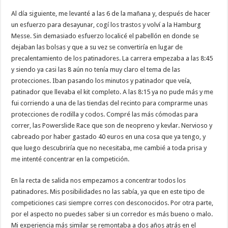
Al día siguiente, me levanté a las 6 de la mañana y, después de hacer
un esfuerzo para desayunar, cogí los trastos y volví a la Hamburg
Messe. Sin demasiado esfuerzo localicé el pabellón en donde se
dejaban las bolsas y que a su vez se convertiría en lugar de
precalentamiento de los patinadores. La carrera empezaba a las 8:45
y siendo ya casi las 8 aún no tenía muy claro el tema de las
protecciones. Iban pasando los minutos y patinador que veía,
patinador que llevaba el kit completo. A las 8:15 ya no pude más y me
fui corriendo a una de las tiendas del recinto para comprarme unas
protecciones de rodilla y codos. Compré las más cómodas para
correr, las Powerslide Race que son de neopreno y kevlar. Nervioso y
cabreado por haber gastado 40 euros en una cosa que ya tengo, y
que luego descubriría que no necesitaba, me cambié a toda prisa y
me intenté concentrar en la competición.
En la recta de salida nos empezamos a concentrar todos los
patinadores. Mis posibilidades no las sabía, ya que en este tipo de
competiciones casi siempre corres con desconocidos. Por otra parte,
por el aspecto no puedes saber si un corredor es más bueno o malo.
Mi experiencia más similar se remontaba a dos años atrás en el