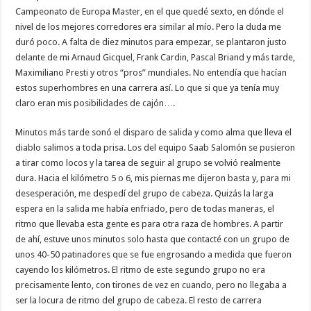
Campeonato de Europa Master, en el que quedé sexto, en dónde el
nivel de los mejores corredores era similar al mío. Pero la duda me
duró poco. A falta de diez minutos para empezar, se plantaron justo
delante de mi Arnaud Gicquel, Frank Cardin, Pascal Briand y más tarde,
Maximiliano Presti y otros “pros” mundiales. No entendía que hacían
estos superhombres en una carrera así. Lo que si que ya tenía muy
claro eran mis posibilidades de cajón….
Minutos más tarde sonó el disparo de salida y como alma que lleva el
diablo salimos a toda prisa. Los del equipo Saab Salomón se pusieron
a tirar como locos y la tarea de seguir al grupo se volvió realmente
dura. Hacia el kilómetro 5 o 6, mis piernas me dijeron basta y, para mi
desesperación, me despedí del grupo de cabeza. Quizás la larga
espera en la salida me había enfriado, pero de todas maneras, el
ritmo que llevaba esta gente es para otra raza de hombres. A partir
de ahí, estuve unos minutos solo hasta que contacté con un grupo de
unos 40-50 patinadores que se fue engrosando a medida que fueron
cayendo los kilómetros. El ritmo de este segundo grupo no era
precisamente lento, con tirones de vez en cuando, pero no llegaba a
ser la locura de ritmo del grupo de cabeza. El resto de carrera