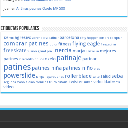
Juan
en
Análisis patines Oxelo MF 500
Etiquetas populares
agresivo
barcelona
125mm
aprender a patinar
citty hopper
compra
comprar
comprar patines
flying eagle
fitness
dolor
freepatinar
inercia
freeskate
marjau
mejores
fusion
grand prix
maxxum
patinaje
patines
oxelo
patinar
mercadillo
online
patines
patines niña
patines niño
pies
powerslide
rollerblade
seba
salud
rampa
reparaciones
salto
twister
velocidad
segunda mano
slomo
tornillos
truco
tutorial
urban
venta
video