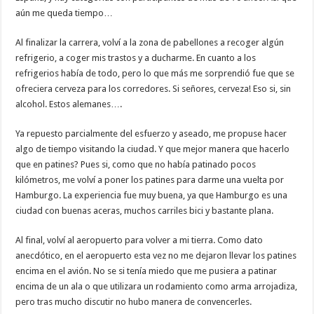
aún me queda tiempo…
Al finalizar la carrera, volví a la zona de pabellones a recoger algún
refrigerio, a coger mis trastos y a ducharme. En cuanto a los
refrigerios había de todo, pero lo que más me sorprendió fue que se
ofreciera cerveza para los corredores. Si señores, cerveza! Eso si, sin
alcohol. Estos alemanes….
Ya repuesto parcialmente del esfuerzo y aseado, me propuse hacer
algo de tiempo visitando la ciudad. Y que mejor manera que hacerlo
que en patines? Pues si, como que no había patinado pocos
kilómetros, me volví a poner los patines para darme una vuelta por
Hamburgo. La experiencia fue muy buena, ya que Hamburgo es una
ciudad con buenas aceras, muchos carriles bici y bastante plana.
Al final, volví al aeropuerto para volver a mi tierra. Como dato
anecdótico, en el aeropuerto esta vez no me dejaron llevar los patines
encima en el avión. No se si tenía miedo que me pusiera a patinar
encima de un ala o que utilizara un rodamiento como arma arrojadiza,
pero tras mucho discutir no hubo manera de convencerles.