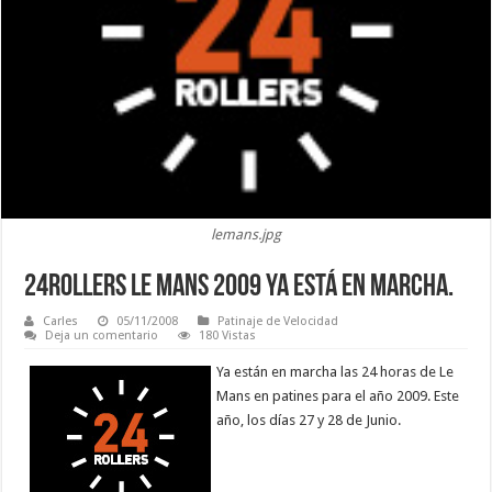
lemans.jpg
24Rollers Le Mans 2009 ya está en marcha.
Carles
05/11/2008
Patinaje de Velocidad
Deja un comentario
180 Vistas
Ya están en marcha las 24 horas de Le
Mans en patines para el año 2009. Este
año, los días 27 y 28 de Junio.