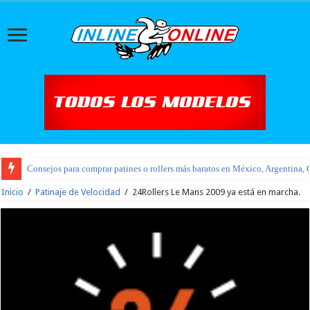
Consejos para comprar patines o rollers más baratos en México, Argentina, 
Nueva tienda oficial Flying Eagle
Inicio
/
Patinaje de Velocidad
/
24Rollers Le Mans 2009 ya está en marcha.