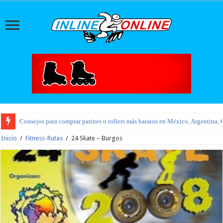
Consejos para comprar patines o rollers más baratos en México, Argentina, 
Inicio
/
Fitness-Rutas
/
24 Skate – Burgos