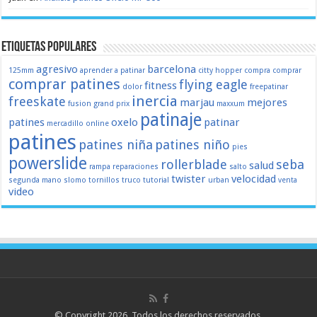
Etiquetas populares
agresivo
barcelona
125mm
aprender a patinar
citty hopper
compra
comprar
comprar patines
flying eagle
fitness
dolor
freepatinar
inercia
freeskate
marjau
mejores
fusion
grand prix
maxxum
patinaje
patines
oxelo
patinar
mercadillo
online
patines
patines niña
patines niño
pies
powerslide
rollerblade
seba
salud
rampa
reparaciones
salto
twister
velocidad
segunda mano
slomo
tornillos
truco
tutorial
urban
venta
video
© Copyright 2026, Todos los derechos reservados.