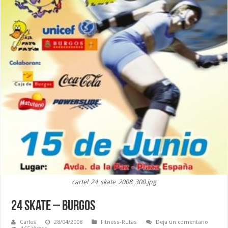
cartel_24_skate_2008_300.jpg
24 Skate – Burgos
Carles
28/04/2008
Fitness-Rutas
Deja un comentario