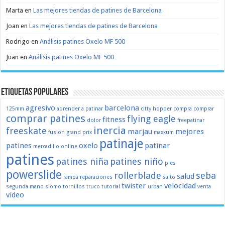
Marta
en
Las mejores tiendas de patines de Barcelona
Joan
en
Las mejores tiendas de patines de Barcelona
Rodrigo
en
Análisis patines Oxelo MF 500
Juan
en
Análisis patines Oxelo MF 500
Etiquetas populares
agresivo
barcelona
125mm
aprender a patinar
citty hopper
compra
comprar
comprar patines
flying eagle
fitness
dolor
freepatinar
inercia
freeskate
marjau
mejores
fusion
grand prix
maxxum
patinaje
patines
oxelo
patinar
mercadillo
online
patines
patines niña
patines niño
pies
powerslide
rollerblade
seba
salud
rampa
reparaciones
salto
twister
velocidad
segunda mano
slomo
tornillos
truco
tutorial
urban
venta
video