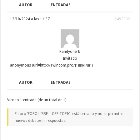
AUTOR
ENTRADAS
13/10/2024 a las 11:37
#492902
Randyonerb
Invitado
anonymous [url=http://1wincom.pro/]1вин[/url]
AUTOR
ENTRADAS
Viendo 1 entrada (de un total de 1)
El foro ‘FORO LIBRE – OFF TOPIC’ está cerrado y no se permiten
nuevos debates ni respuestas.