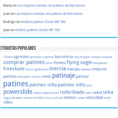
Marta
en
Las mejores tiendas de patines de Barcelona
Joan
en
Las mejores tiendas de patines de Barcelona
Rodrigo
en
Análisis patines Oxelo MF 500
Juan
en
Análisis patines Oxelo MF 500
Etiquetas populares
agresivo
barcelona
125mm
aprender a patinar
citty hopper
compra
comprar
comprar patines
flying eagle
fitness
dolor
freepatinar
inercia
freeskate
marjau
mejores
fusion
grand prix
maxxum
patinaje
patines
oxelo
patinar
mercadillo
online
patines
patines niña
patines niño
pies
powerslide
rollerblade
seba
salud
rampa
reparaciones
salto
twister
velocidad
segunda mano
slomo
tornillos
truco
tutorial
urban
venta
video