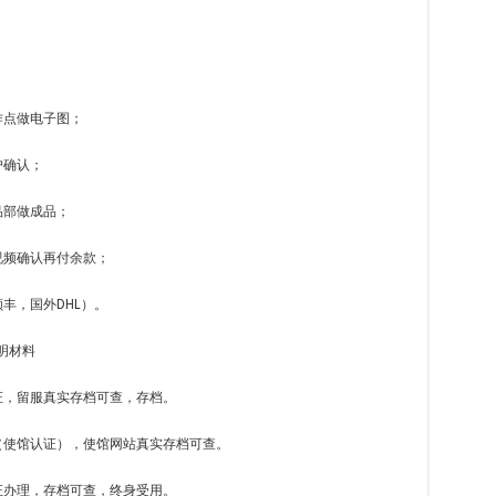
；
作点做电子图；
户确认；
品部做成品；
视频确认再付余款；
丰，国外DHL）。
明材料
证，留服真实存档可查，存档。
（使馆认证），使馆网站真实存档可查。
证办理，存档可查，终身受用。