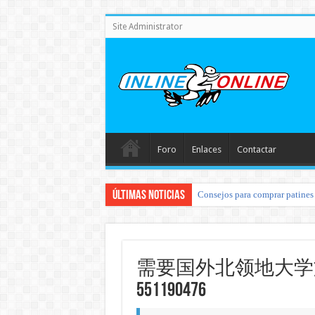
Site Administrator
Foro
Enlaces
Contactar
Últimas noticias
Consejos para comprar patines 
需要国外北领地大学
551190476