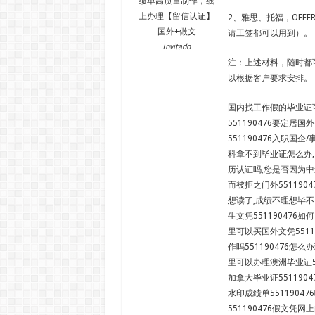
绩单高质量制作，线
上办理【留信认证】
2、雅思、托福，OFF
国外+做文
请工签都可以用到）。
Invitado
注：上述材料，随时都
以根据客户要求安排。
国内找工作假的毕业证可
551190476要定居
551190476入职国
科拿不到毕业证怎么办,
历认证吗,您是否因为中
而被拒之门外55119
想读了,成绩不理想毕不
生文凭551190476如
里可以买国外文凭5511
作吗551190476怎么
里可以办理澳洲毕业证55
加拿大毕业证551190
水印成绩单5511904
551190476假文凭网上