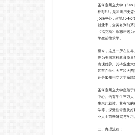
圣何塞州立大学（San Jos
称SJSU，是加州历史
Jose中心，占地15
就业率，全美名列前茅
《福克斯》杂志评选为
学生前往求学。
至今，这是一所在世界
誉为美国本科教育质量
表现优异。其毕业生大
甚至在学生大三和大四
还是加州州立大学系统(
圣何塞州立大学座落于硅谷(
中心。约有学生三万人，
生来此就读。其有名的
学等，深受性肯定及好
业人士前来研究与学习
二、办理流程：