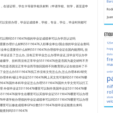
Bar
ER，在读证明，学生卡等留学相关材料（申请学校、转学，甚至是申
Rod
Juan
可以安排办理，毕业证成绩单，学校，专业，学位，毕业时间都可
Etiqu
以用吗551190476假的毕业证成绩单可以办学历认证吗
125
国外需要办理什么材料551190476入职事业单位/国企假的毕业证会查吗
hopp
企/事业单位需要些什么材料551190476办理假毕业证在国内能用吗, 挂
dolo
 毕业证丢了怎么办, 没有正常毕业怎么办理毕业证,没毕业可以办学
fr
途辍学、挂科而没有正常毕业551190476您是否因为递交材料不齐
mar
0476您是否因没正常毕业而导致回国得不到教育部认证在校挂科了不
onli
了业怎么办551190476找工作没有文凭怎么办,怎么办理本科/研究
p
何办理本科/硕士毕业证551190476网上买文凭可靠吗551190476哪
90476国外本科毕业证怎么办理551190476国外大学文凭可以打工
ni
办理 外假毕业证551190476哪里可以制作美国毕业证551190476哪
ro
1190476留学生在哪里可以买假毕业证551190476哪里可以办理
slo
476申请学校办理假的毕业证成绩单可以吗551190476哪里可以办理
vel
76哪里可以修改成绩单GPA分数551190476假毕业证能查出来吗
能查到吗551190476