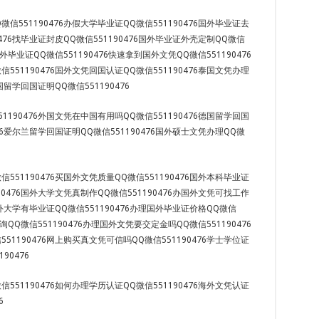
信551190476办假大学毕业证QQ微信551190476国外毕业证去
0476找毕业证封皮QQ微信551190476国外毕业证外壳定制QQ微信
国外毕业证QQ微信551190476快速拿到国外文凭QQ微信551190476
551190476国外文凭回国认证QQ微信551190476泰国文凭办理
法国留学回国证明QQ微信551190476
1190476外国文凭在中国有用吗QQ微信551190476德国留学回国
476爱尔兰留学回国证明QQ微信551190476国外硕士文凭办理QQ微
551190476买国外文凭质量QQ微信551190476国外本科毕业证
90476国外大学文凭真制作QQ微信551190476办国外文凭可找工作
6国外大学有毕业证QQ微信551190476办理国外毕业证价格QQ微信
查询QQ微信551190476办理国外文凭要交定金吗QQ微信551190476
51190476网上购买真文凭可信吗QQ微信551190476学士学位证
90476
551190476如何办理学历认证QQ微信551190476海外文凭认证
6