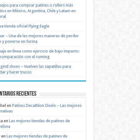
ejos para comprar patines o rollers más
tos en México, Argentina, Chile y Latam en
ral
a tienda oficial Flying Eagle
nar – Una de las mejores maneras de perder
 y ponerse en forma
naje en línea como ejercicio de bajo impacto:
comparación con el running
 gind shoes – Vuelven las zapatillas para
dar y hacer trucos
ntarios recientes
bel
en
Patines Decathlon Oxelo – Las mejores
rnativas
ta
en
Las mejores tiendas de patines de
celona
n
en
Las mejores tiendas de patines de