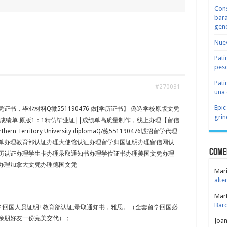
Cons
bara
gene
Nuev
Pati
peso
Pati
#270031
una 
Epic
证书，毕业材料Q微551190476 做[学历证书】 偽造学校原版文凭
grin
成绩单 原版1：1精仿毕业证||成绩单高质量制作，线上办理【留信
n Territory University diplomaQ/薇551190476诚招留学代理
单办理教育部认证办理大使馆认证办理留学归国证明办理留信网认
Come
历认证办理学生卡办理录取通知书办理学位证书办理美国文凭办理
办理加拿大文凭办理德国文凭
Mari
alte
Mar
Bar
学回国人员证明+教育部认证,录取通知书，雅思。（全套留学回国必
亲朋好友一份完美交代）；
Joa