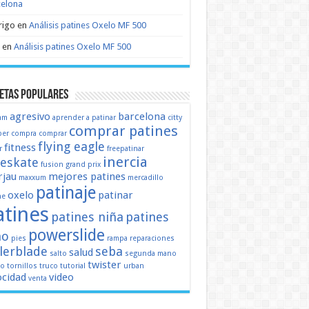
celona
rigo
en
Análisis patines Oxelo MF 500
en
Análisis patines Oxelo MF 500
etas populares
agresivo
barcelona
mm
aprender a patinar
citty
comprar patines
er
compra
comprar
flying eagle
fitness
r
freepatinar
inercia
eeskate
fusion
grand prix
jau
mejores patines
maxxum
mercadillo
patinaje
oxelo
patinar
ne
atines
patines niña
patines
powerslide
ño
pies
rampa
reparaciones
llerblade
seba
salud
salto
segunda mano
twister
mo
tornillos
truco
tutorial
urban
ocidad
video
venta