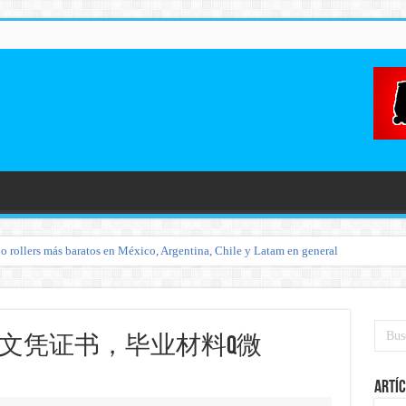
o rollers más baratos en México, Argentina, Chile y Latam en general
文凭证书，毕业材料Q微
Artíc