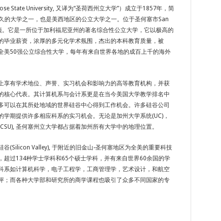
e State University, 又译为“圣荷西州立大学”）成立于1857年，简
悠久的大学之一，也是美西地区的公立大学之一。位于圣何塞市San
4公顷。它是一所位于加利福尼亚州的著名综合性公立大学，它以极高的
的毕业薪资，浓厚的多元化学术氛围，杰出的本科教育质量，被
全美50强公立综合性大学，每年有来自世界各地的成百上千的海外
上享有学术地位、声誉、实习机会和影响力的高等教育机构，并获
的核心代表。其计算机系与会计系更是在当今美国大学教学排名中
多可以在其所处地域的世界硅谷中心得到工作机会。许多硅谷公司
的学期提供许多相应科系的实习机会。无论是加州大学系统(UC)，
CSU), 圣何塞州立大学都占据着加州所有大学中的地理位置。
Silicon Valley), 于附近的旧金山-圣何塞地区为全美的重要科技
超过134种学士学科和65个硕士学科，并有来自世界60余国的学
科系如计算机科学，电子工程学，工商管理学，艺术设计，和航空
评；而各种大学部和研究所的商学课程也吸引了众多不同国家的专
。