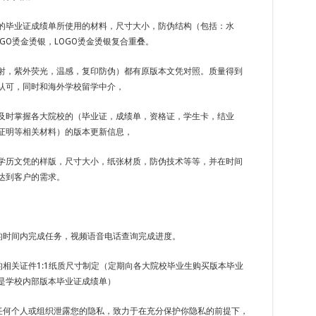
的毕业证成绩单所使用的材料，尺寸大小，防伪结构（包括：水
GO烫金烫银，LOGO烫金烫银复合重叠。
射，紫外荧光，温感，复印防伪）都有原版本文凭对照。质量得到
认可，同时和海外学校留学中介，
及时掌握各大院校的（毕业证，成绩单，资格证，学生卡，结业
证明等相关材料）的版本更新信息，
学历文凭的样版，尺寸大小，纸张材质，防伪技术等等，并在时间
达到客户的需求。
定的时间内完成任务，视频语音电话查询完成进度。
的相关证件1:1纸质尺寸制定（定期向各大院校毕业生购买版本毕业
是学校内部版本毕业证成绩单）
向任何个人或组织泄露您的隐私，致力于在充分保护你隐私的前提下，