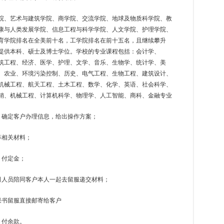
院、艺术与建筑学院、商学院、交流学院、地球及物质科学院、教
康与人类发展学院、信息工程与科学学院、人文学院、护理学院、
育学院排名在全美前十名，工学院排名在前十五名，且继续攀升
提供本科、硕士及博士学位。学校的专业课程包括：会计学、
建筑工程、经济、医学、护理、文学、音乐、生物学、统计学、美
、农业、环境污染控制、历史、电气工程、生物工程、建筑设计、
机械工程、航天工程、土木工程、数学、化学、英语、社会科学、
销、机械工程、计算机科学、物理学、人工智能、商科、金融专业
，确定客户办理信息，给出操作方案；
等相关材料；
，付定金；
司人员陪同客户本人一起去留服递交材料；
果书留服直接邮寄给客户
，付余款。