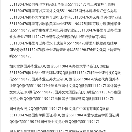
551190476如何办理本科/硕士毕业证551190476网上买文凭可靠吗
551190476哪里可以买国外文凭551190476国外本科毕业证怎么办理
551190476国外大学文凭可以打工作吗551190476怎么办理 外假毕业证
551190476哪里可以制作美国毕业证551190476哪里可以办理澳洲毕业
证551190476留学生在哪里可以买假毕业证551190476哪里可以办理加
拿大毕业证551190476申请学校办理假的毕业证成绩单可以吗
551190476哪里可以办理水印成绩单551190476哪里可以修改成绩单
GPA分数551190476假毕业证能查出来吗551190476假文凭网上能查到
吗551190476
如何拿到国外毕业证QQ微信551190476办假大学毕业证QQ微信
551190476国外毕业证去哪认证QQ微信551190476找毕业证封皮QQ微
信551190476国外毕业证外壳定制QQ微信551190476快速代办国外毕
业证QQ微信551190476快速拿到国外文凭QQ微信551190476国外留学
文凭认证QQ微信551190476国外文凭回国认证QQ微信551190476泰国
文凭办理QQ微信551190476法国留学回国证明QQ微信551190476
国外烫金照片QQ微信551190476外国文凭在中国有用吗QQ微信
551190476德国留学回国证明QQ微信551190476爱尔兰留学回国证明
QQ微信551190476国外硕士文凭办理QQ微信551190476
网上买文凭可靠吗QQ微信551190476买国外文凭质量QQ微信