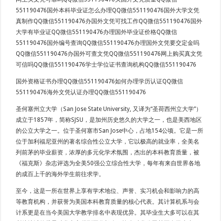
551190476国外本科毕业证怎么办理QQ微信551190476国外大学文凭
真制作QQ微信551190476办国外文凭可找工作QQ微信551190476国外
大学有毕业证QQ微信551190476办理国外毕业证价格QQ微信
551190476国外编号查询QQ微信551190476办理国外文凭要交定金吗
QQ微信551190476办国外可查文凭QQ微信551190476网上购买真文凭
可信吗QQ微信551190476学士学位证书查询机构QQ微信551190476
国外资格证书办理QQ微信551190476如何办理学历认证QQ微信
551190476海外文凭认证办理QQ微信551190476
圣何塞州立大学（San Jose State University, 又译为“圣荷西州立大学”）
成立于1857年，简称SJSU，是加州历史悠久的大学之一，也是美西地区
的公立大学之一。位于圣何塞市San Jose中心，占地154公顷。它是一所
位于加利福尼亚州的著名综合性公立大学，它以极高的就业率，全美名
列前茅的毕业薪资，浓厚的多元化学术氛围，杰出的本科教育质量，被
《福克斯》杂志评选为全美50强公立综合性大学，每年有来自世界各地
的成百上千的海外学生前往求学。
至今，这是一所在世界上享有学术地位、声誉、实习机会和影响力的高
等教育机构，并获誉为美国本科教育质量的核心代表。其计算机系与会
计系更是在当今美国大学教学排名中表现优异。其毕业生大多可以在其