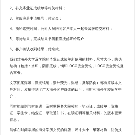
2、补充毕业证成绩单等相关材料；
3、留服注册申请账号，付定金；
4、预约递交时间，公司人员陪同客户本人一起去留服递交材料；
5、等待结果，完成结果书留服直接邮寄给客户
6、客户确认收到结果，付余款。
我们对海外大学及学院的毕业证成绩单所使用的材料，尺寸大小，防伪
结构（包括：水印，阴影底纹，钢印LOGO烫金烫银，LOGO烫金烫银复
合重叠。
文字图案浮雕，激光镭射，紫外荧光，温感，复印防伪）都有原版本文
凭对照。质量得到了广大海外客户群体的认可，同时和海外学校留学中
介，
同时能做到与时俱进，及时掌握各大院校的（毕业证，成绩单，资格
证，学生卡，结业证，录取通知书，在读证明等相关材料）的版本更新
信息，
能够在时间掌握的海外学历文凭的样版，尺寸大小，纸张材质，防伪技