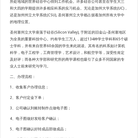
所处地域的世界硅谷中心得到工作机会。许多硅谷公司甚至在学生大三
和大四的学期提供许多相应科系的实习机会。无论是加州大学系统(UC)，
还是加州州立大学系统(CSU), 圣何塞州立大学都占据着加州所有大学中
的地理位置。
圣何塞州立大学座落于硅谷(Silicon Valley), 于附近的旧金山-圣何塞地区
为全美的重要科技中心。约有学生三万人，超过134种学士学科和65个硕
士学科，并有来自世界60余国的学生来此就读。其有名的科系如计算机
科学，电子工程学，工商管理学，艺术设计，和航空学等，深受性肯定
及好评；而各种大学部和研究所的商学课程也吸引了众多不同国家的专
业人士前来研究与学习。
二、办理流程：
1、收集客户办理信息；
2、客户付定金下单；
3、公司确认到账转制作点做电子图；
4、电子图做好发给客户确认；
5、电子图确认好转成品部做成品；