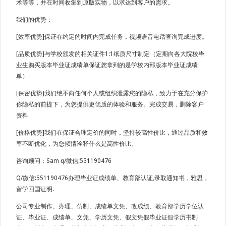
术等等，并在时间收集到原版实物，以求达到客户的需求。
我们的优势：
[效率优势]保证在约定的时间内完成任务，视频语音电话查询完成进度。
[品质优势]与学校颁发的相关证件1:1纸质尺寸制定（定期向各大院校毕
业生购买版本毕业证成绩单保证您拿到的是学校内部版本毕业证成绩
单）
[保密优势]我们绝不向任何个人或组织泄露您的隐私，致力于在充分保护
你隐私的前提下，为您提供更优质的体验和服务。完成交易，删除客户
资料
[价格优势]我们在保证合理定价的同时，坚持较高性价比，通过品质和效
率不断优化，为您倾情诠释什么是高性价比。
咨询顾问：Sam q/微信:551190476
Q/微信:551190476办理毕业证成绩单、教育部认证,录取通知书，雅思，
留学回国证明.
公司专业制作、办理、仿制、成绩单文凭、改成绩、教育部学历学位认
证、毕业证、成绩单、文凭、学历文凭、假文凭假毕业证假学历书制