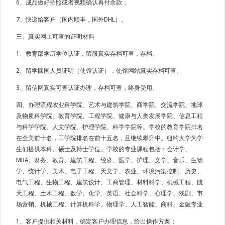
6、成品做好拍照或者视频确认再付余款；
7、快递给客户（国内顺丰，国外DHL）。
三、真实网上可查的证明材料
1、教育部学历学位认证，留服真实存档可查，存档。
2、留学回国人员证明（使馆认证），使馆网站真实存档可查。
3、留信网真实可查认证办理，存档可查，终身受用。
四、办理流程农业科学院、艺术与建筑学院、商学院、交流学院、地球
及物质科学院、教育学院、工程学院、健康与人类发展学院、信息工程
与科学学院、人文学院、护理学院、科学学院等。学校的教育学院排名
在全美前十名，工学院排名在前十五名，且继续攀升中。纽约大学为学
生们提供本科、硕士及博士学位。学校的专业课程包括：会计学、
MBA、财务、教育、建筑工程、经济、医学、护理、文学、音乐、生物
学、统计学、美术、电子工程、天文学、农业、环境污染控制、历史、
电气工程、生物工程、建筑设计、工商管理、材料科学、机械工程、航
天工程、土木工程、数学、化学、英语、社会科学、心理学、戏剧、市
场营销、机械工程、计算机科学、物理学、人工智能、商科、金融专业
1、客户提供相关材料，确定客户办理信息，给出操作方案；