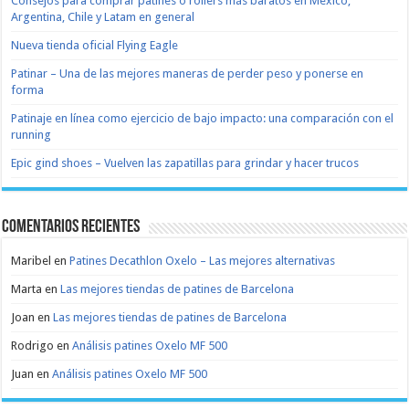
Consejos para comprar patines o rollers más baratos en México,
Argentina, Chile y Latam en general
Nueva tienda oficial Flying Eagle
Patinar – Una de las mejores maneras de perder peso y ponerse en
forma
Patinaje en línea como ejercicio de bajo impacto: una comparación con el
running
Epic gind shoes – Vuelven las zapatillas para grindar y hacer trucos
Comentarios recientes
Maribel
en
Patines Decathlon Oxelo – Las mejores alternativas
Marta
en
Las mejores tiendas de patines de Barcelona
Joan
en
Las mejores tiendas de patines de Barcelona
Rodrigo
en
Análisis patines Oxelo MF 500
Juan
en
Análisis patines Oxelo MF 500