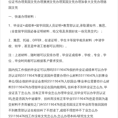
位证书办理美国文凭办理澳洲文凭办理英国文凭办理加拿大文凭办理德
国文凭
一、快速办理材料：
1、毕业证+成绩单+留学回国人员证明+教育部认证,录取通知书，雅思。
（全套留学回国必备证明材料，给父母及亲朋好友一份完美交代）；
2、雅思、托福，OFFER，在读证明，学生卡等留学相关材料（申请学
校、转学，甚至是申请工签都可以用到）。
注：上述材料，随时都可以安排办理，毕业证成绩单，学校，专业，学
位，毕业时间都可以根据客户要求安排。
国内找工作假的毕业证可以用吗551190476假的毕业证成绩单可以办学
历认证吗551190476要定居国外需要办理什么材料551190476入职事业
单位/国企假的毕业证会查吗551190476入职国企/事业单位需要些什么材
料551190476办理假毕业证在国内能用吗, 挂科拿不到毕业证怎么办, 毕
业证丢了怎么办, 没有正常毕业怎么办理毕业证,没毕业可以办学历认证
吗,您是否因为中途辍学、挂科而没有正常毕业551190476您是否因为递
交材料不齐而被拒之门外551190476您是否因没正常毕业而导致回国得
不到教育部认证在校挂科了不想读了,成绩不理想毕不了业怎么办
551190476找工作没有文凭怎么办,怎么办理本科/研究生文凭