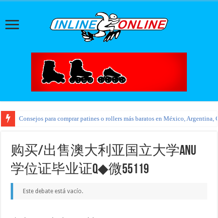
Consejos para comprar patines o rollers más baratos en México, Argentina, 
购买/出售澳大利亚国立大学ANU
学位证毕业证Q◆微55119
Este debate está vacío.