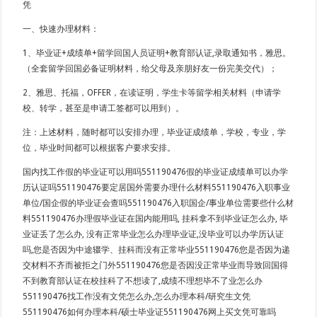
凭
一、快速办理材料：
1、毕业证+成绩单+留学回国人员证明+教育部认证,录取通知书，雅思。
（全套留学回国必备证明材料，给父母及亲朋好友一份完美交代）；
2、雅思、托福，OFFER，在读证明，学生卡等留学相关材料（申请学
校、转学，甚至是申请工签都可以用到）。
注：上述材料，随时都可以安排办理，毕业证成绩单，学校，专业，学
位，毕业时间都可以根据客户要求安排。
国内找工作假的毕业证可以用吗551190476假的毕业证成绩单可以办学
历认证吗551190476要定居国外需要办理什么材料551190476入职事业
单位/国企假的毕业证会查吗551190476入职国企/事业单位需要些什么材
料551190476办理假毕业证在国内能用吗, 挂科拿不到毕业证怎么办, 毕
业证丢了怎么办, 没有正常毕业怎么办理毕业证,没毕业可以办学历认证
吗,您是否因为中途辍学、挂科而没有正常毕业551190476您是否因为递
交材料不齐而被拒之门外551190476您是否因没正常毕业而导致回国得
不到教育部认证在校挂科了不想读了,成绩不理想毕不了业怎么办
551190476找工作没有文凭怎么办,怎么办理本科/研究生文凭
551190476如何办理本科/硕士毕业证551190476网上买文凭可靠吗