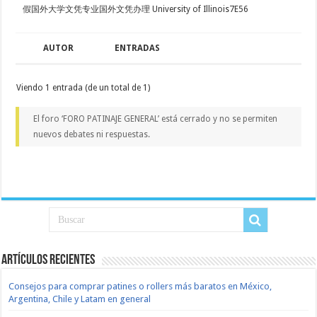
假国外大学文凭专业国外文凭办理 University of Illinois7E56
AUTOR
ENTRADAS
Viendo 1 entrada (de un total de 1)
El foro ‘FORO PATINAJE GENERAL’ está cerrado y no se permiten
nuevos debates ni respuestas.
Artículos recientes
Consejos para comprar patines o rollers más baratos en México,
Argentina, Chile y Latam en general