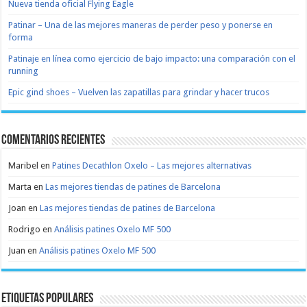
Nueva tienda oficial Flying Eagle
Patinar – Una de las mejores maneras de perder peso y ponerse en
forma
Patinaje en línea como ejercicio de bajo impacto: una comparación con el
running
Epic gind shoes – Vuelven las zapatillas para grindar y hacer trucos
Comentarios recientes
Maribel
en
Patines Decathlon Oxelo – Las mejores alternativas
Marta
en
Las mejores tiendas de patines de Barcelona
Joan
en
Las mejores tiendas de patines de Barcelona
Rodrigo
en
Análisis patines Oxelo MF 500
Juan
en
Análisis patines Oxelo MF 500
Etiquetas populares