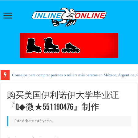
Consejos para comprar patines o rollers más baratos en México, Argentina, 
购买美国伊利诺伊大学毕业证
『Q◆微★551190476』制作
Este debate está vacío.