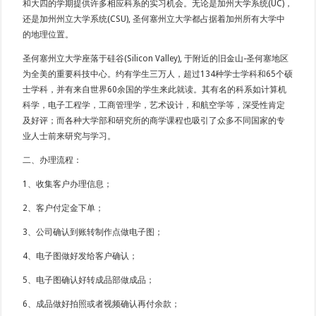
和大四的学期提供许多相应科系的实习机会。无论是加州大学系统(UC)，
还是加州州立大学系统(CSU), 圣何塞州立大学都占据着加州所有大学中
的地理位置。
圣何塞州立大学座落于硅谷(Silicon Valley), 于附近的旧金山-圣何塞地区
为全美的重要科技中心。约有学生三万人，超过134种学士学科和65个硕
士学科，并有来自世界60余国的学生来此就读。其有名的科系如计算机
科学，电子工程学，工商管理学，艺术设计，和航空学等，深受性肯定
及好评；而各种大学部和研究所的商学课程也吸引了众多不同国家的专
业人士前来研究与学习。
二、办理流程：
1、收集客户办理信息；
2、客户付定金下单；
3、公司确认到账转制作点做电子图；
4、电子图做好发给客户确认；
5、电子图确认好转成品部做成品；
6、成品做好拍照或者视频确认再付余款；