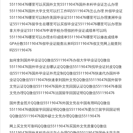
551190476哪里可以买国外文凭551190476国外本科毕业证怎么办理
551190476国外大学文凭可以打工作吗551190476怎么办理 外假毕业证
551190476哪里可以制作美国毕业证551190476哪里可以办理澳洲毕业
证551190476留学生在哪里可以买假毕业证551190476哪里可以办理加
拿大毕业证551190476申请学校办理假的毕业证成绩单可以吗
551190476哪里可以办理水印成绩单551190476哪里可以修改成绩单
GPA分数551190476假毕业证能查出来吗551190476假文凭网上能查到
吗551190476
如何拿到国外毕业证QQ微信551190476办假大学毕业证QQ微信
551190476国外毕业证去哪认证QQ微信551190476找毕业证封皮QQ微
信551190476国外毕业证外壳定制QQ微信551190476快速代办国外毕
业证QQ微信551190476快速拿到国外文凭QQ微信551190476国外留学
文凭认证QQ微信551190476国外文凭回国认证QQ微信551190476泰国
文凭办理QQ微信551190476法国留学回国证明QQ微信551190476
国外烫金照片QQ微信551190476外国文凭在中国有用吗QQ微信
551190476德国留学回国证明QQ微信551190476爱尔兰留学回国证明
QQ微信551190476国外硕士文凭办理QQ微信551190476
网上买文凭可靠吗QQ微信551190476买国外文凭质量QQ微信
551190476国外本科毕业证怎么办理QQ微信551190476国外大学文凭