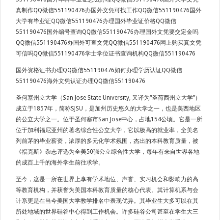
真制作QQ微信551190476办国外文凭可找工作QQ微信551190476国外
大学有毕业证QQ微信551190476办理国外毕业证价格QQ微信
551190476国外编号查询QQ微信551190476办理国外文凭要交定金吗
QQ微信551190476办国外可查文凭QQ微信551190476网上购买真文凭
可信吗QQ微信551190476学士学位证书查询机构QQ微信551190476
国外资格证书办理QQ微信551190476如何办理学历认证QQ微信
551190476海外文凭认证办理QQ微信551190476
圣何塞州立大学（San Jose State University, 又译为“圣荷西州立大学”）
成立于1857年，简称SJSU，是加州历史悠久的大学之一，也是美西地区
的公立大学之一。位于圣何塞市San Jose中心，占地154公顷。它是一所
位于加利福尼亚州的著名综合性公立大学，它以极高的就业率，全美名
列前茅的毕业薪资，浓厚的多元化学术氛围，杰出的本科教育质量，被
《福克斯》杂志评选为全美50强公立综合性大学，每年有来自世界各地
的成百上千的海外学生前往求学。
至今，这是一所在世界上享有学术地位、声誉、实习机会和影响力的高
等教育机构，并获誉为美国本科教育质量的核心代表。其计算机系与会
计系更是在当今美国大学教学排名中表现优异。其毕业生大多可以在其
所处地域的世界硅谷中心得到工作机会。许多硅谷公司甚至在学生大三