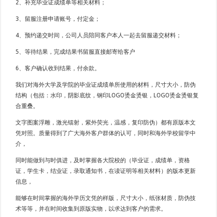
2、补充毕业证成绩单等相关材料；
3、留服注册申请账号，付定金；
4、预约递交时间，公司人员陪同客户本人一起去留服递交材料；
5、等待结果，完成结果书留服直接邮寄给客户
6、客户确认收到结果，付余款。
我们对海外大学及学院的毕业证成绩单所使用的材料，尺寸大小，防伪
结构（包括：水印，阴影底纹，钢印LOGO烫金烫银，LOGO烫金烫银复
合重叠。
文字图案浮雕，激光镭射，紫外荧光，温感，复印防伪）都有原版本文
凭对照。质量得到了广大海外客户群体的认可，同时和海外学校留学中
介，
同时能做到与时俱进，及时掌握各大院校的（毕业证，成绩单，资格
证，学生卡，结业证，录取通知书，在读证明等相关材料）的版本更新
信息，
能够在时间掌握的海外学历文凭的样版，尺寸大小，纸张材质，防伪技
术等等，并在时间收集到原版实物，以求达到客户的需求。