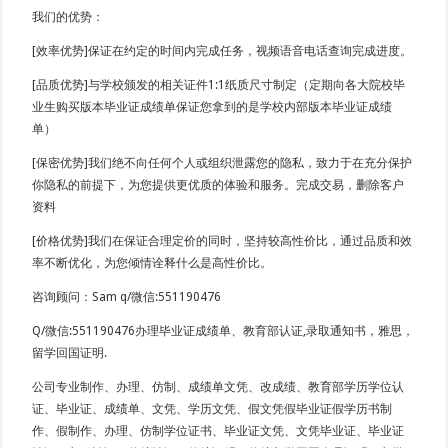
我们的优势：
[效率优势]保证在约定的时间内完成任务，视频语音电话查询完成进度。
[品质优势]与学校颁发的相关证件1:1纸质尺寸制定（定期向各大院校毕
业生购买版本毕业证成绩单保证您拿到的是学校内部版本毕业证成绩
单）
[保密优势]我们绝不向任何个人或组织泄露您的隐私，致力于在充分保护
你隐私的前提下，为您提供更优质的体验和服务。完成交易，删除客户
资料
[价格优势]我们在保证合理定价的同时，坚持较高性价比，通过品质和效
率不断优化，为您倾情诠释什么是高性价比。
咨询顾问：Sam q/微信:551190476
Q/微信:551190476办理毕业证成绩单、教育部认证,录取通知书，雅思，
留学回国证明.
公司专业制作、办理、仿制、成绩单文凭、改成绩、教育部学历学位认
证、毕业证、成绩单、文凭、学历文凭、假文凭假毕业证假学历书制
作、假制作、办理、仿制学位证书、毕业证文凭、文凭毕业证、毕业证