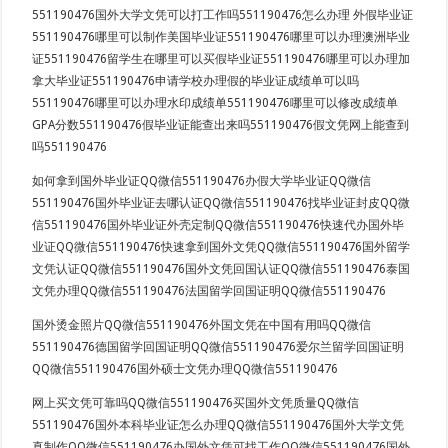
551190476国外大学文凭可以打工作吗551190476怎么办理 外假毕业证
551190476哪里可以制作美国毕业证551190476哪里可以办理澳洲毕业
证551190476留学生在哪里可以买假毕业证551190476哪里可以办理加
拿大毕业证551190476申请学校办理假的毕业证成绩单可以吗
551190476哪里可以办理水印成绩单551190476哪里可以修改成绩单
GPA分数551190476假毕业证能查出来吗551190476假文凭网上能查到
吗551190476
如何拿到国外毕业证QQ微信551190476办假大学毕业证QQ微信
551190476国外毕业证去哪认证QQ微信551190476找毕业证封皮QQ微
信551190476国外毕业证外壳定制QQ微信551190476快速代办国外毕
业证QQ微信551190476快速拿到国外文凭QQ微信551190476国外留学
文凭认证QQ微信551190476国外文凭回国认证QQ微信551190476泰国
文凭办理QQ微信551190476法国留学回国证明QQ微信551190476
国外烫金照片QQ微信551190476外国文凭在中国有用吗QQ微信
551190476德国留学回国证明QQ微信551190476爱尔兰留学回国证明
QQ微信551190476国外硕士文凭办理QQ微信551190476
网上买文凭可靠吗QQ微信551190476买国外文凭质量QQ微信
551190476国外本科毕业证怎么办理QQ微信551190476国外大学文凭
真制作QQ微信551190476办国外文凭可找工作QQ微信551190476国外