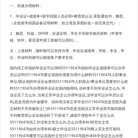
一、快速办理材料：
1、毕业证+成绩单+留学回国人员证明+教育部认证,录取通知书，雅思。
（全套留学回国必备证明材料，给父母及亲朋好友一份完美交代）；
2、雅思、托福，OFFER，在读证明，学生卡等留学相关材料（申请学
校、转学，甚至是申请工签都可以用到）。
注：上述材料，随时都可以安排办理，毕业证成绩单，学校，专业，学
位，毕业时间都可以根据客户要求安排。
国内找工作假的毕业证可以用吗551190476假的毕业证成绩单可以办学
历认证吗551190476要定居国外需要办理什么材料551190476入职事业
单位/国企假的毕业证会查吗551190476入职国企/事业单位需要些什么材
料551190476办理假毕业证在国内能用吗, 挂科拿不到毕业证怎么办, 毕
业证丢了怎么办, 没有正常毕业怎么办理毕业证,没毕业可以办学历认证
吗,您是否因为中途辍学、挂科而没有正常毕业551190476您是否因为递
交材料不齐而被拒之门外551190476您是否因没正常毕业而导致回国得
不到教育部认证在校挂科了不想读了,成绩不理想毕不了业怎么办
551190476找工作没有文凭怎么办,怎么办理本科/研究生文凭
551190476如何办理本科/硕士毕业证551190476网上买文凭可靠吗
551190476哪里可以买国外文凭551190476国外本科毕业证怎么办理