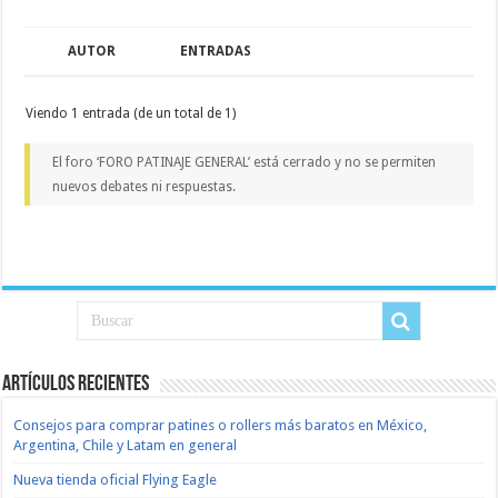
AUTOR
ENTRADAS
Viendo 1 entrada (de un total de 1)
El foro ‘FORO PATINAJE GENERAL’ está cerrado y no se permiten
nuevos debates ni respuestas.
Artículos recientes
Consejos para comprar patines o rollers más baratos en México,
Argentina, Chile y Latam en general
Nueva tienda oficial Flying Eagle