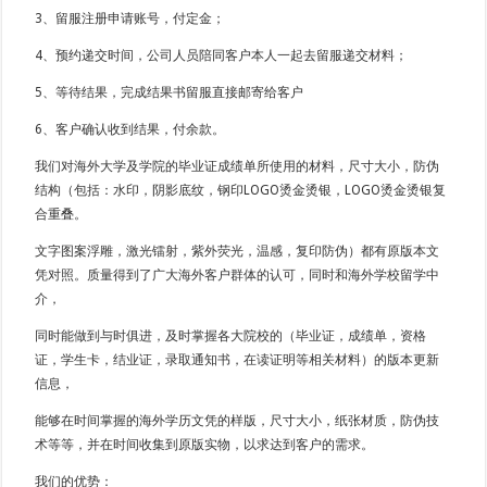
3、留服注册申请账号，付定金；
4、预约递交时间，公司人员陪同客户本人一起去留服递交材料；
5、等待结果，完成结果书留服直接邮寄给客户
6、客户确认收到结果，付余款。
我们对海外大学及学院的毕业证成绩单所使用的材料，尺寸大小，防伪
结构（包括：水印，阴影底纹，钢印LOGO烫金烫银，LOGO烫金烫银复
合重叠。
文字图案浮雕，激光镭射，紫外荧光，温感，复印防伪）都有原版本文
凭对照。质量得到了广大海外客户群体的认可，同时和海外学校留学中
介，
同时能做到与时俱进，及时掌握各大院校的（毕业证，成绩单，资格
证，学生卡，结业证，录取通知书，在读证明等相关材料）的版本更新
信息，
能够在时间掌握的海外学历文凭的样版，尺寸大小，纸张材质，防伪技
术等等，并在时间收集到原版实物，以求达到客户的需求。
我们的优势：