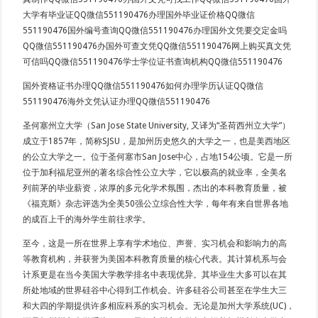
大学有毕业证QQ微信551190476办理国外毕业证价格QQ微信
551190476国外编号查询QQ微信551190476办理国外文凭要交定金吗
QQ微信551190476办国外可查文凭QQ微信551190476网上购买真文凭
可信吗QQ微信551190476学士学位证书查询机构QQ微信551190476
国外资格证书办理QQ微信551190476如何办理学历认证QQ微信
551190476海外文凭认证办理QQ微信551190476
圣何塞州立大学（San Jose State University, 又译为“圣荷西州立大学”）
成立于1857年，简称SJSU，是加州历史悠久的大学之一，也是美西地区
的公立大学之一。位于圣何塞市San Jose中心，占地154公顷。它是一所
位于加利福尼亚州的著名综合性公立大学，它以极高的就业率，全美名
列前茅的毕业薪资，浓厚的多元化学术氛围，杰出的本科教育质量，被
《福克斯》杂志评选为全美50强公立综合性大学，每年有来自世界各地
的成百上千的海外学生前往求学。
至今，这是一所在世界上享有学术地位、声誉、实习机会和影响力的高
等教育机构，并获誉为美国本科教育质量的核心代表。其计算机系与会
计系更是在当今美国大学教学排名中表现优异。其毕业生大多可以在其
所处地域的世界硅谷中心得到工作机会。许多硅谷公司甚至在学生大三
和大四的学期提供许多相应科系的实习机会。无论是加州大学系统(UC)，