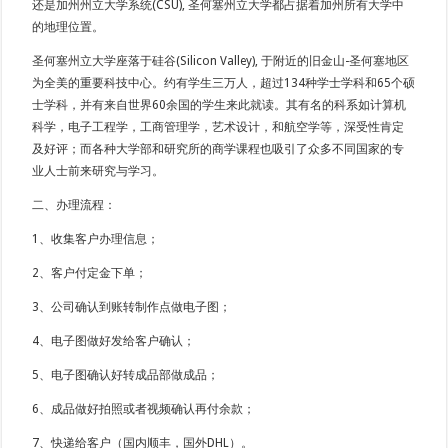
还是加州州立大学系统(CSU), 圣何塞州立大学都占据着加州所有大学中
的地理位置。
圣何塞州立大学座落于硅谷(Silicon Valley), 于附近的旧金山-圣何塞地区
为全美的重要科技中心。约有学生三万人，超过134种学士学科和65个硕
士学科，并有来自世界60余国的学生来此就读。其有名的科系如计算机
科学，电子工程学，工商管理学，艺术设计，和航空学等，深受性肯定
及好评；而各种大学部和研究所的商学课程也吸引了众多不同国家的专
业人士前来研究与学习。
二、办理流程：
1、收集客户办理信息；
2、客户付定金下单；
3、公司确认到账转制作点做电子图；
4、电子图做好发给客户确认；
5、电子图确认好转成品部做成品；
6、成品做好拍照或者视频确认再付余款；
7、快递给客户（国内顺丰，国外DHL）。