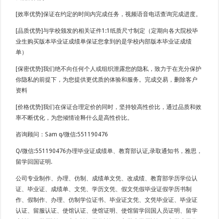
[效率优势]保证在约定的时间内完成任务，视频语音电话查询完成进度。
[品质优势]与学校颁发的相关证件1:1纸质尺寸制定（定期向各大院校毕
业生购买版本毕业证成绩单保证您拿到的是学校内部版本毕业证成绩
单）
[保密优势]我们绝不向任何个人或组织泄露您的隐私，致力于在充分保护
你隐私的前提下，为您提供更优质的体验和服务。完成交易，删除客户
资料
[价格优势]我们在保证合理定价的同时，坚持较高性价比，通过品质和效
率不断优化，为您倾情诠释什么是高性价比。
咨询顾问：Sam q/微信:551190476
Q/微信:551190476办理毕业证成绩单、教育部认证,录取通知书，雅思，
留学回国证明.
公司专业制作、办理、仿制、成绩单文凭、改成绩、教育部学历学位认
证、毕业证、成绩单、文凭、学历文凭、假文凭假毕业证假学历书制
作、假制作、办理、仿制学位证书、毕业证文凭、文凭毕业证、毕业证
认证、留服认证、使馆认证、使馆证明、使馆留学回国人员证明、留学