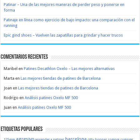
Patinar – Una de las mejores maneras de perder peso y ponerse en
forma
Patinaje en línea como ejercicio de bajo impacto: una comparación con el
running
Epic gind shoes – Vuelven las zapatillas para grindar y hacer trucos
Comentarios recientes
Maribel
en
Patines Decathlon Oxelo – Las mejores alternativas
Marta
en
Las mejores tiendas de patines de Barcelona
Joan
en
Las mejores tiendas de patines de Barcelona
Rodrigo
en
Análisis patines Oxelo MF 500
Juan
en
Análisis patines Oxelo MF 500
Etiquetas populares
agresivo
barcelona
125mm
aprender a patinar
citty hopper
compra
comprar