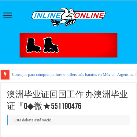
Consejos para comprar patines o rollers más baratos en México, Argentina, 
澳洲毕业证回国工作 办澳洲毕业
证『Q◆微★551190476
Este debate está vacío.