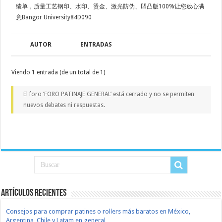
绩单，质量工艺钢印、水印、烫金、激光防伪、凹凸版100%让您放心满
意Bangor University84D090
AUTOR
ENTRADAS
Viendo 1 entrada (de un total de 1)
El foro ‘FORO PATINAJE GENERAL’ está cerrado y no se permiten
nuevos debates ni respuestas.
Artículos recientes
Consejos para comprar patines o rollers más baratos en México,
Argentina, Chile y Latam en general