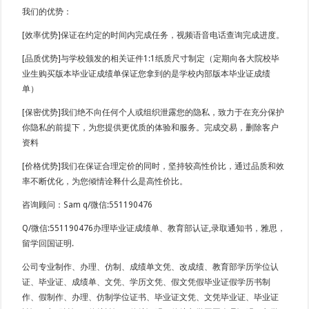
我们的优势：
[效率优势]保证在约定的时间内完成任务，视频语音电话查询完成进度。
[品质优势]与学校颁发的相关证件1:1纸质尺寸制定（定期向各大院校毕
业生购买版本毕业证成绩单保证您拿到的是学校内部版本毕业证成绩
单）
[保密优势]我们绝不向任何个人或组织泄露您的隐私，致力于在充分保护
你隐私的前提下，为您提供更优质的体验和服务。完成交易，删除客户
资料
[价格优势]我们在保证合理定价的同时，坚持较高性价比，通过品质和效
率不断优化，为您倾情诠释什么是高性价比。
咨询顾问：Sam q/微信:551190476
Q/微信:551190476办理毕业证成绩单、教育部认证,录取通知书，雅思，
留学回国证明.
公司专业制作、办理、仿制、成绩单文凭、改成绩、教育部学历学位认
证、毕业证、成绩单、文凭、学历文凭、假文凭假毕业证假学历书制
作、假制作、办理、仿制学位证书、毕业证文凭、文凭毕业证、毕业证