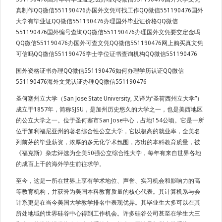
真制作QQ微信551190476办国外文凭可找工作QQ微信551190476国外
大学有毕业证QQ微信551190476办理国外毕业证价格QQ微信
551190476国外编号查询QQ微信551190476办理国外文凭要交定金吗
QQ微信551190476办国外可查文凭QQ微信551190476网上购买真文凭
可信吗QQ微信551190476学士学位证书查询机构QQ微信551190476
国外资格证书办理QQ微信551190476如何办理学历认证QQ微信
551190476海外文凭认证办理QQ微信551190476
圣何塞州立大学（San Jose State University, 又译为“圣荷西州立大学”）
成立于1857年，简称SJSU，是加州历史悠久的大学之一，也是美西地区
的公立大学之一。位于圣何塞市San Jose中心，占地154公顷。它是一所
位于加利福尼亚州的著名综合性公立大学，它以极高的就业率，全美名
列前茅的毕业薪资，浓厚的多元化学术氛围，杰出的本科教育质量，被
《福克斯》杂志评选为全美50强公立综合性大学，每年有来自世界各地
的成百上千的海外学生前往求学。
至今，这是一所在世界上享有学术地位、声誉、实习机会和影响力的高
等教育机构，并获誉为美国本科教育质量的核心代表。其计算机系与会
计系更是在当今美国大学教学排名中表现优异。其毕业生大多可以在其
所处地域的世界硅谷中心得到工作机会。许多硅谷公司甚至在学生大三