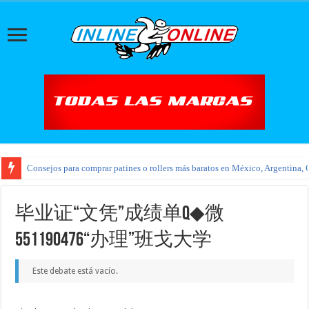
Consejos para comprar patines o rollers más baratos en México, Argentina, 
毕业证“文凭”成绩单Q◆微
551190476“办理”班戈大学
Este debate está vacío.