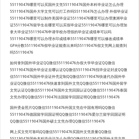
551190476哪里可以买国外文凭551190476国外本科毕业证怎么办理
551190476国外大学文凭可以打工作吗551190476怎么办理 外假毕业证
551190476哪里可以制作美国毕业证551190476哪里可以办理澳洲毕业
证551190476留学生在哪里可以买假毕业证551190476哪里可以办理加
拿大毕业证551190476申请学校办理假的毕业证成绩单可以吗
551190476哪里可以办理水印成绩单551190476哪里可以修改成绩单
GPA分数551190476假毕业证能查出来吗551190476假文凭网上能查到
吗551190476
如何拿到国外毕业证QQ微信551190476办假大学毕业证QQ微信
551190476国外毕业证去哪认证QQ微信551190476找毕业证封皮QQ微
信551190476国外毕业证外壳定制QQ微信551190476快速代办国外毕
业证QQ微信551190476快速拿到国外文凭QQ微信551190476国外留学
文凭认证QQ微信551190476国外文凭回国认证QQ微信551190476泰国
文凭办理QQ微信551190476法国留学回国证明QQ微信551190476
国外烫金照片QQ微信551190476外国文凭在中国有用吗QQ微信
551190476德国留学回国证明QQ微信551190476爱尔兰留学回国证明
QQ微信551190476国外硕士文凭办理QQ微信551190476
网上买文凭可靠吗QQ微信551190476买国外文凭质量QQ微信
551190476国外本科毕业证怎么办理QQ微信551190476国外大学文凭