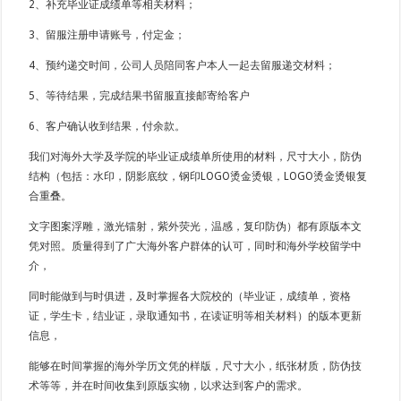
2、补充毕业证成绩单等相关材料；
3、留服注册申请账号，付定金；
4、预约递交时间，公司人员陪同客户本人一起去留服递交材料；
5、等待结果，完成结果书留服直接邮寄给客户
6、客户确认收到结果，付余款。
我们对海外大学及学院的毕业证成绩单所使用的材料，尺寸大小，防伪
结构（包括：水印，阴影底纹，钢印LOGO烫金烫银，LOGO烫金烫银复
合重叠。
文字图案浮雕，激光镭射，紫外荧光，温感，复印防伪）都有原版本文
凭对照。质量得到了广大海外客户群体的认可，同时和海外学校留学中
介，
同时能做到与时俱进，及时掌握各大院校的（毕业证，成绩单，资格
证，学生卡，结业证，录取通知书，在读证明等相关材料）的版本更新
信息，
能够在时间掌握的海外学历文凭的样版，尺寸大小，纸张材质，防伪技
术等等，并在时间收集到原版实物，以求达到客户的需求。