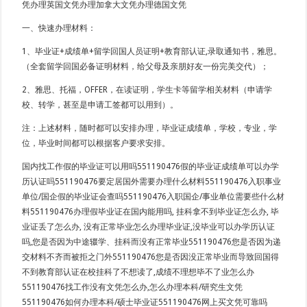
凭办理英国文凭办理加拿大文凭办理德国文凭
一、快速办理材料：
1、毕业证+成绩单+留学回国人员证明+教育部认证,录取通知书，雅思。
（全套留学回国必备证明材料，给父母及亲朋好友一份完美交代）；
2、雅思、托福，OFFER，在读证明，学生卡等留学相关材料（申请学
校、转学，甚至是申请工签都可以用到）。
注：上述材料，随时都可以安排办理，毕业证成绩单，学校，专业，学
位，毕业时间都可以根据客户要求安排。
国内找工作假的毕业证可以用吗551190476假的毕业证成绩单可以办学
历认证吗551190476要定居国外需要办理什么材料551190476入职事业
单位/国企假的毕业证会查吗551190476入职国企/事业单位需要些什么材
料551190476办理假毕业证在国内能用吗, 挂科拿不到毕业证怎么办, 毕
业证丢了怎么办, 没有正常毕业怎么办理毕业证,没毕业可以办学历认证
吗,您是否因为中途辍学、挂科而没有正常毕业551190476您是否因为递
交材料不齐而被拒之门外551190476您是否因没正常毕业而导致回国得
不到教育部认证在校挂科了不想读了,成绩不理想毕不了业怎么办
551190476找工作没有文凭怎么办,怎么办理本科/研究生文凭
551190476如何办理本科/硕士毕业证551190476网上买文凭可靠吗