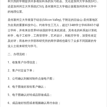
和大四的学期提供许多相应科系的实习机会。无论是加州大学系统(UC)，
还是加州州立大学系统(CSU), 圣何塞州立大学都占据着加州所有大学中
的地理位置。
圣何塞州立大学座落于硅谷(Silicon Valley), 于附近的旧金山-圣何塞地区
为全美的重要科技中心。约有学生三万人，超过134种学士学科和65个硕
士学科，并有来自世界60余国的学生来此就读。其有名的科系如计算机
科学，电子工程学，工商管理学，艺术设计，和航空学等，深受性肯定
及好评；而各种大学部和研究所的商学课程也吸引了众多不同国家的专
业人士前来研究与学习。
二、办理流程：
1、收集客户办理信息；
2、客户付定金下单；
3、公司确认到账转制作点做电子图；
4、电子图做好发给客户确认；
5、电子图确认好转成品部做成品；
6、成品做好拍照或者视频确认再付余款；