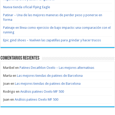
Nueva tienda oficial Flying Eagle
Patinar – Una de las mejores maneras de perder peso y ponerse en
forma
Patinaje en línea como ejercicio de bajo impacto: una comparación con el
running
Epic gind shoes – Vuelven las zapatillas para grindar y hacer trucos
Comentarios recientes
Maribel
en
Patines Decathlon Oxelo – Las mejores alternativas
Marta
en
Las mejores tiendas de patines de Barcelona
Joan
en
Las mejores tiendas de patines de Barcelona
Rodrigo
en
Análisis patines Oxelo MF 500
Juan
en
Análisis patines Oxelo MF 500