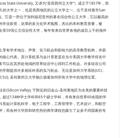
e State University, 又译为“圣荷西州立大学”）成立于1857年，简
悠久的大学之一，也是美西地区的公立大学之一。位于圣何塞市San
4公顷。它是一所位于加利福尼亚州的著名综合性公立大学，它以极高的
的毕业薪资，浓厚的多元化学术氛围，杰出的本科教育质量，被
全美50强公立综合性大学，每年有来自世界各地的成百上千的海外
上享有学术地位、声誉、实习机会和影响力的高等教育机构，并获
的核心代表。其计算机系与会计系更是在当今美国大学教学排名中
多可以在其所处地域的世界硅谷中心得到工作机会。许多硅谷公司
的学期提供许多相应科系的实习机会。无论是加州大学系统(UC)，
CSU), 圣何塞州立大学都占据着加州所有大学中的地理位置。
Silicon Valley), 于附近的旧金山-圣何塞地区为全美的重要科技
超过134种学士学科和65个硕士学科，并有来自世界60余国的学
科系如计算机科学，电子工程学，工商管理学，艺术设计，和航空
评；而各种大学部和研究所的商学课程也吸引了众多不同国家的专
。