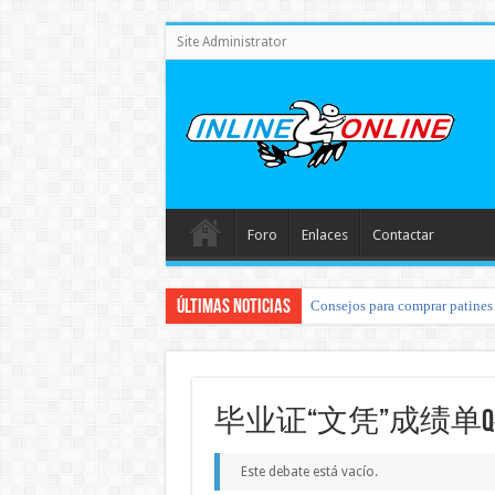
Site Administrator
Foro
Enlaces
Contactar
Últimas noticias
Consejos para comprar patines 
毕业证“文凭”成绩单Q◆
Este debate está vacío.