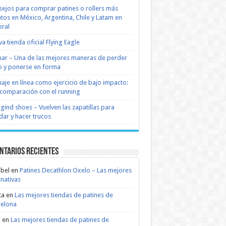
ejos para comprar patines o rollers más
tos en México, Argentina, Chile y Latam en
ral
a tienda oficial Flying Eagle
nar – Una de las mejores maneras de perder
 y ponerse en forma
naje en línea como ejercicio de bajo impacto:
comparación con el running
 gind shoes – Vuelven las zapatillas para
dar y hacer trucos
ntarios recientes
bel
en
Patines Decathlon Oxelo – Las mejores
rnativas
ta
en
Las mejores tiendas de patines de
celona
n
en
Las mejores tiendas de patines de