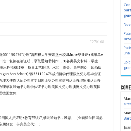
Cons
bara
gene
Nuev
Pati
peso
#270168
Pati
una 
551190476“办理”密西根大学安娜堡分校UMich●毕业证●成绩单●
一比一复刻在读证明，录取通知书制作 ，★各类英文材料（学生
Epic
grin
r，雅思托福成绩单，质量工艺钢印、水印、烫金、激光防伪、凹凸版
igan Ann ArborQ/薇551190476诚招留学代理假文凭办理毕业证
办理大使馆认证办理留学归国证明办理留信网认证办理留服认证办
办理录取通知书办理学位证书办理美国文凭办理澳洲文凭办理英国
Come
理德国文凭
Mari
alte
Mar
学回国人员证明+教育部认证,录取通知书，雅思。（全套留学回国必
Bar
亲朋好友一份完美交代）；
Joa