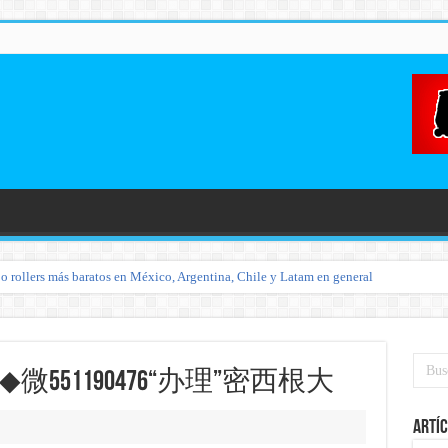
o rollers más baratos en México, Argentina, Chile y Latam en general
微551190476“办理”密西根大
Artíc