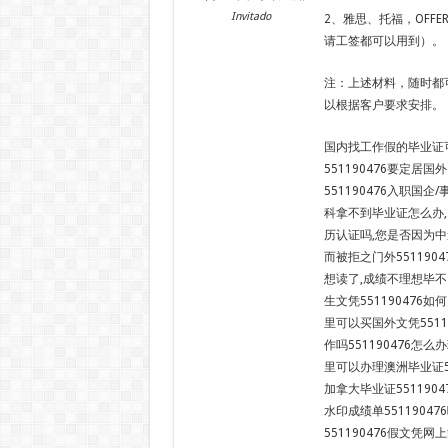
Invitado
2、雅思、托福，OFF
请工签都可以用到）。
注：上述材料，随时都
以根据客户要求安排。
国内找工作假的毕业证可
551190476要定居
551190476入职国
科拿不到毕业证怎么办,
历认证吗,您是否因为中
而被拒之门外55119
想读了,成绩不理想毕不
生文凭551190476如
里可以买国外文凭5511
作吗551190476怎么
里可以办理澳洲毕业证55
加拿大毕业证551190
水印成绩单5511904
551190476假文凭网上