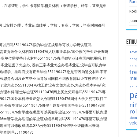
Bar
ER，在读证明，学生卡等留学相关材料（申请学校、转学，甚至是申
Rod
Juan
可以安排办理，毕业证成绩单，学校，专业，学位，毕业时间都可
Etiqu
以用吗551190476假的毕业证成绩单可以办学历认证吗
国外需要办理什么材料551190476入职事业单位/国企假的毕业证会查吗
125
企/事业单位需要些什么材料551190476办理假毕业证在国内能用吗, 挂
hopp
 毕业证丢了怎么办, 没有正常毕业怎么办理毕业证,没毕业可以办学
dolo
fr
途辍学、挂科而没有正常毕业551190476您是否因为递交材料不齐
mar
0476您是否因没正常毕业而导致回国得不到教育部认证在校挂科了不
了业怎么办551190476找工作没有文凭怎么办,怎么办理本科/研究
onli
p
何办理本科/硕士毕业证551190476网上买文凭可靠吗551190476哪
90476国外本科毕业证怎么办理551190476国外大学文凭可以打工
ni
办理 外假毕业证551190476哪里可以制作美国毕业证551190476哪
ro
1190476留学生在哪里可以买假毕业证551190476哪里可以办理
slo
476申请学校办理假的毕业证成绩单可以吗551190476哪里可以办理
vel
76哪里可以修改成绩单GPA分数551190476假毕业证能查出来吗
能查到吗551190476