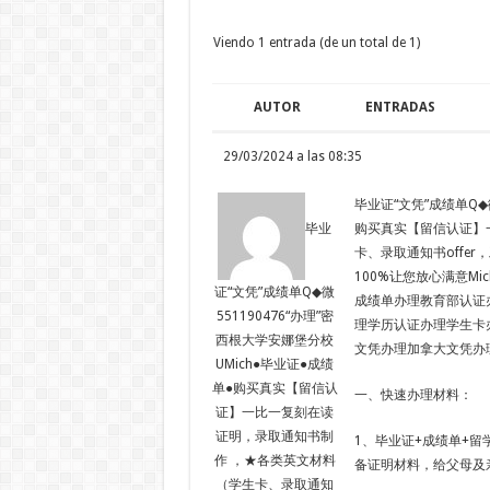
Viendo 1 entrada (de un total de 1)
AUTOR
ENTRADAS
29/03/2024 a las 08:35
毕业证“文凭”成绩单Q◆微
购买真实【留信认证】
毕业
卡、录取通知书offe
100%让您放心满意Mich
证“文凭”成绩单Q◆微
成绩单办理教育部认证
551190476“办理”密
理学历认证办理学生卡
西根大学安娜堡分校
文凭办理加拿大文凭办
UMich●毕业证●成绩
单●购买真实【留信认
一、快速办理材料：
证】一比一复刻在读
证明，录取通知书制
1、毕业证+成绩单+留
作 ，★各类英文材料
备证明材料，给父母及
（学生卡、录取通知