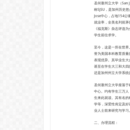
圣何塞州立大学（San Jos
称SJSU，是加州历史
Jose中心，占地15
就业率，全美名列前茅
《福克斯》杂志评选为
学生前往求学。
至今，这是一所在世界
誉为美国本科教育质量
表现优异。其毕业生大
甚至在学生大三和大四
还是加州州立大学系统(
圣何塞州立大学座落于硅谷(
中心。约有学生三万人，
生来此就读。其有名的
学等，深受性肯定及好
业人士前来研究与学习
二、办理流程：