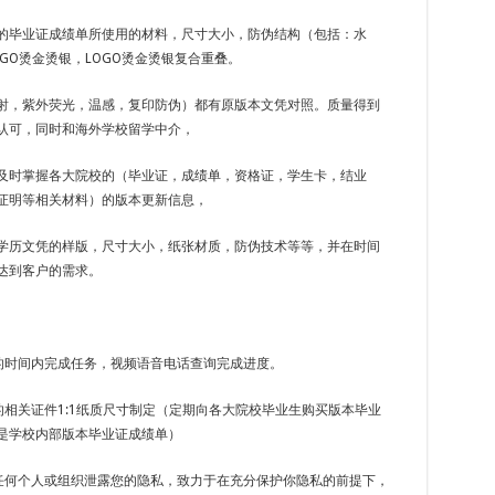
的毕业证成绩单所使用的材料，尺寸大小，防伪结构（包括：水
GO烫金烫银，LOGO烫金烫银复合重叠。
射，紫外荧光，温感，复印防伪）都有原版本文凭对照。质量得到
认可，同时和海外学校留学中介，
及时掌握各大院校的（毕业证，成绩单，资格证，学生卡，结业
证明等相关材料）的版本更新信息，
学历文凭的样版，尺寸大小，纸张材质，防伪技术等等，并在时间
达到客户的需求。
定的时间内完成任务，视频语音电话查询完成进度。
的相关证件1:1纸质尺寸制定（定期向各大院校毕业生购买版本毕业
是学校内部版本毕业证成绩单）
向任何个人或组织泄露您的隐私，致力于在充分保护你隐私的前提下，