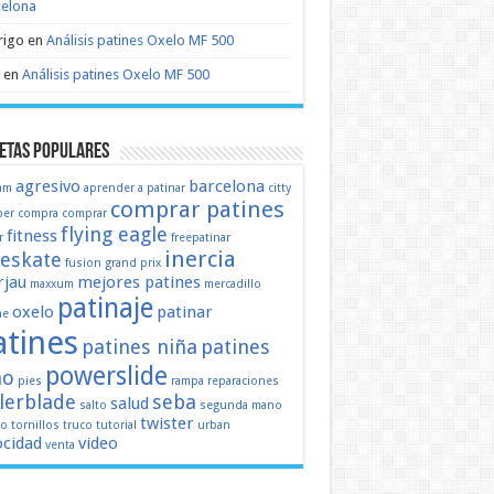
celona
rigo
en
Análisis patines Oxelo MF 500
en
Análisis patines Oxelo MF 500
etas populares
agresivo
barcelona
mm
aprender a patinar
citty
comprar patines
er
compra
comprar
flying eagle
fitness
r
freepatinar
inercia
eeskate
fusion
grand prix
jau
mejores patines
maxxum
mercadillo
patinaje
oxelo
patinar
ne
atines
patines niña
patines
powerslide
ño
pies
rampa
reparaciones
llerblade
seba
salud
salto
segunda mano
twister
mo
tornillos
truco
tutorial
urban
ocidad
video
venta