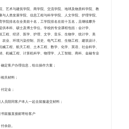
院、艺术与建筑学院、商学院、交流学院、地球及物质科学院、教
康与人类发展学院、信息工程与科学学院、人文学院、护理学院、
育学院排名在全美前十名，工学院排名在前十五名，且继续攀升
提供本科、硕士及博士学位。学校的专业课程包括：会计学、
建筑工程、经济、医学、护理、文学、音乐、生物学、统计学、美
、农业、环境污染控制、历史、电气工程、生物工程、建筑设计、
机械工程、航天工程、土木工程、数学、化学、英语、社会科学、
销、机械工程、计算机科学、物理学、人工智能、商科、金融专业
，确定客户办理信息，给出操作方案；
等相关材料；
，付定金；
司人员陪同客户本人一起去留服递交材料；
果书留服直接邮寄给客户
，付余款。