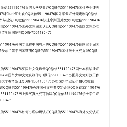
信551190476办假大学毕业证QQ微信551190476国外毕业证去
0476找毕业证封皮QQ微信551190476国外毕业证外壳定制QQ微信
国外毕业证QQ微信551190476快速拿到国外文凭QQ微信551190476
551190476国外文凭回国认证QQ微信551190476泰国文凭办理
法国留学回国证明QQ微信551190476
1190476外国文凭在中国有用吗QQ微信551190476德国留学回国
476爱尔兰留学回国证明QQ微信551190476国外硕士文凭办理QQ微
551190476买国外文凭质量QQ微信551190476国外本科毕业证
90476国外大学文凭真制作QQ微信551190476办国外文凭可找工作
6国外大学有毕业证QQ微信551190476办理国外毕业证价格QQ微信
查询QQ微信551190476办理国外文凭要交定金吗QQ微信551190476
51190476网上购买真文凭可信吗QQ微信551190476学士学位证
90476
551190476如何办理学历认证QQ微信551190476海外文凭认证
6