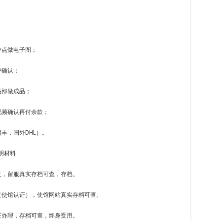
；
作点做电子图；
户确认；
品部做成品；
视频确认再付余款；
丰，国外DHL）。
明材料
证，留服真实存档可查，存档。
（使馆认证），使馆网站真实存档可查。
证办理，存档可查，终身受用。