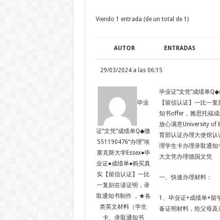
Viendo 1 entrada (de un total de 1)
AUTOR
ENTRADAS
29/03/2024 a las 06:15
毕业证“文凭”成绩单Q◆微
【留信认证】一比一复
毕业
知书offer，雅思托
放心满意University
证“文凭”成绩单Q◆微
育部认证办理大使馆认
551190476“办理”埃
理学生卡办理录取通知
塞克斯大学Essex●毕
大文凭办理德国文凭
业证●成绩单●购买真
实【留信认证】一比
一、快速办理材料：
一复刻在读证明，录
取通知书制作 ，★各
1、毕业证+成绩单+留
类英文材料（学生
备证明材料，给父母及
卡、录取通知书