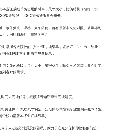
的毕业证成绩单所使用的材料，尺寸大小，防伪结构（包括：水
GO烫金烫银，LOGO烫金烫银复合重叠。
射，紫外荧光，温感，复印防伪）都有原版本文凭对照。质量得到
认可，同时和海外学校留学中介，
及时掌握各大院校的（毕业证，成绩单，资格证，学生卡，结业
证明等相关材料）的版本更新信息，
学历文凭的样版，尺寸大小，纸张材质，防伪技术等等，并在时间
达到客户的需求。
定的时间内完成任务，视频语音电话查询完成进度。
的相关证件1:1纸质尺寸制定（定期向各大院校毕业生购买版本毕业
是学校内部版本毕业证成绩单）
向任何个人或组织泄露您的隐私，致力于在充分保护你隐私的前提下，