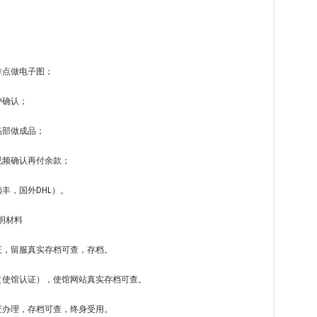
；
作点做电子图；
户确认；
品部做成品；
视频确认再付余款；
丰，国外DHL）。
明材料
证，留服真实存档可查，存档。
（使馆认证），使馆网站真实存档可查。
证办理，存档可查，终身受用。