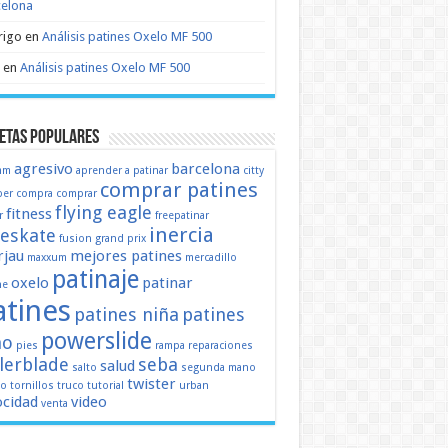
celona
rigo
en
Análisis patines Oxelo MF 500
en
Análisis patines Oxelo MF 500
etas populares
agresivo
barcelona
mm
aprender a patinar
citty
comprar patines
er
compra
comprar
flying eagle
fitness
r
freepatinar
inercia
eeskate
fusion
grand prix
jau
mejores patines
maxxum
mercadillo
patinaje
oxelo
patinar
ne
atines
patines niña
patines
powerslide
ño
pies
rampa
reparaciones
llerblade
seba
salud
salto
segunda mano
twister
mo
tornillos
truco
tutorial
urban
ocidad
video
venta