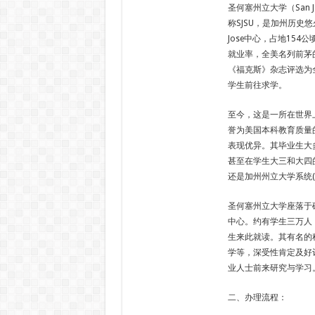
圣何塞州立大学（San Jos
称SJSU，是加州历史
Jose中心，占地15
就业率，全美名列前茅
《福克斯》杂志评选为
学生前往求学。
至今，这是一所在世界
誉为美国本科教育质量
表现优异。其毕业生大
甚至在学生大三和大四
还是加州州立大学系统(
圣何塞州立大学座落于硅谷(
中心。约有学生三万人，
生来此就读。其有名的
学等，深受性肯定及好
业人士前来研究与学习
二、办理流程：