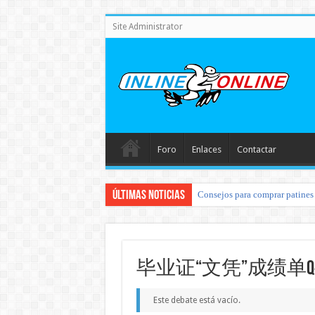
Site Administrator
Foro
Enlaces
Contactar
Últimas noticias
Consejos para comprar patines 
毕业证“文凭”成绩单Q◆
Este debate está vacío.