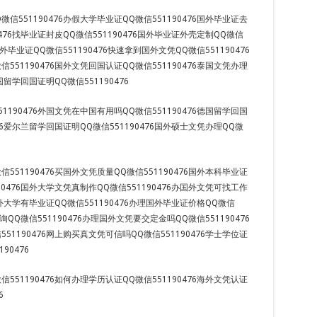
信551190476办假大学毕业证QQ微信551190476国外毕业证去
0476找毕业证封皮QQ微信551190476国外毕业证外壳定制QQ微信
国外毕业证QQ微信551190476快速拿到国外文凭QQ微信551190476
551190476国外文凭回国认证QQ微信551190476泰国文凭办理
法国留学回国证明QQ微信551190476
1190476外国文凭在中国有用吗QQ微信551190476德国留学回国
476爱尔兰留学回国证明QQ微信551190476国外硕士文凭办理QQ微
551190476买国外文凭质量QQ微信551190476国外本科毕业证
90476国外大学文凭真制作QQ微信551190476办国外文凭可找工作
6国外大学有毕业证QQ微信551190476办理国外毕业证价格QQ微信
查询QQ微信551190476办理国外文凭要交定金吗QQ微信551190476
51190476网上购买真文凭可信吗QQ微信551190476学士学位证
90476
551190476如何办理学历认证QQ微信551190476海外文凭认证
6