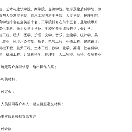
院、艺术与建筑学院、商学院、交流学院、地球及物质科学院、教
康与人类发展学院、信息工程与科学学院、人文学院、护理学院、
育学院排名在全美前十名，工学院排名在前十五名，且继续攀升
提供本科、硕士及博士学位。学校的专业课程包括：会计学、
建筑工程、经济、医学、护理、文学、音乐、生物学、统计学、美
、农业、环境污染控制、历史、电气工程、生物工程、建筑设计、
机械工程、航天工程、土木工程、数学、化学、英语、社会科学、
销、机械工程、计算机科学、物理学、人工智能、商科、金融专业
，确定客户办理信息，给出操作方案；
等相关材料；
，付定金；
司人员陪同客户本人一起去留服递交材料；
果书留服直接邮寄给客户
，付余款。