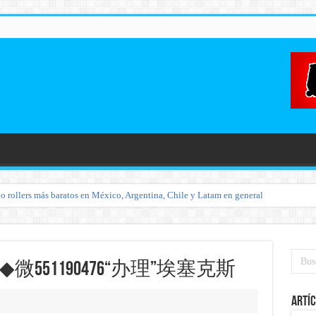
o rollers más baratos en México, Argentina, Chile y Latam en general
微551190476“办理”埃塞克斯
Artíc