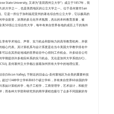
e State University, 又译为“圣荷西州立大学”）成立于1857年，简
悠久的大学之一，也是美西地区的公立大学之一。位于圣何塞市San
4公顷。它是一所位于加利福尼亚州的著名综合性公立大学，它以极高的
的毕业薪资，浓厚的多元化学术氛围，杰出的本科教育质量，被
全美50强公立综合性大学，每年有来自世界各地的成百上千的海外
上享有学术地位、声誉、实习机会和影响力的高等教育机构，并获
的核心代表。其计算机系与会计系更是在当今美国大学教学排名中
多可以在其所处地域的世界硅谷中心得到工作机会。许多硅谷公司
的学期提供许多相应科系的实习机会。无论是加州大学系统(UC)，
CSU), 圣何塞州立大学都占据着加州所有大学中的地理位置。
Silicon Valley), 于附近的旧金山-圣何塞地区为全美的重要科技
超过134种学士学科和65个硕士学科，并有来自世界60余国的学
科系如计算机科学，电子工程学，工商管理学，艺术设计，和航空
评；而各种大学部和研究所的商学课程也吸引了众多不同国家的专
。