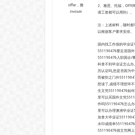
offer，雅
2、雅思、托福，OFF
Invitado
请工签都可以用到）。
注：上述材料，随时都
以根据客户要求安排。
国内找工作假的毕业证可
551190476要定居
551190476入职国
科拿不到毕业证怎么办,
历认证吗,您是否因为中
而被拒之门外55119
想读了,成绩不理想毕不
生文凭551190476如
里可以买国外文凭5511
作吗551190476怎么
里可以办理澳洲毕业证55
加拿大毕业证551190
水印成绩单5511904
551190476假文凭网上