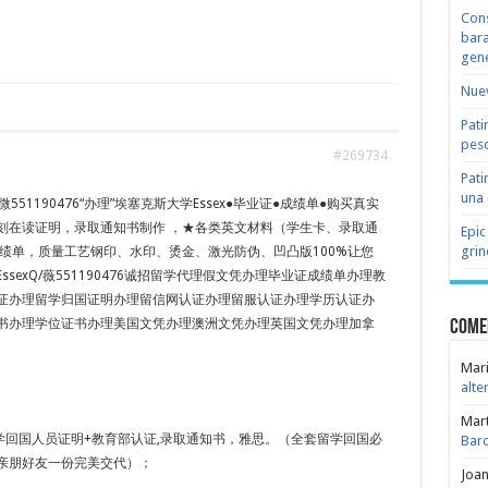
Cons
bara
gene
Nuev
Pati
peso
#269734
Pati
una 
551190476“办理”埃塞克斯大学Essex●毕业证●成绩单●购买真实
刻在读证明，录取通知书制作 ，★各类英文材料（学生卡、录取通
Epic
grin
福成绩单，质量工艺钢印、水印、烫金、激光防伪、凹凸版100%让您
 of EssexQ/薇551190476诚招留学代理假文凭办理毕业证成绩单办理教
证办理留学归国证明办理留信网认证办理留服认证办理学历认证办
书办理学位证书办理美国文凭办理澳洲文凭办理英国文凭办理加拿
Come
Mari
alte
Mar
学回国人员证明+教育部认证,录取通知书，雅思。（全套留学回国必
Bar
亲朋好友一份完美交代）；
Joa