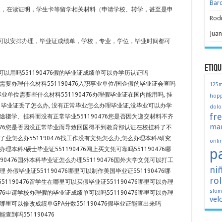
Bar
ER，在读证明，学生卡等留学相关材料（申请学校、转学，甚至是申
Rod
Juan
可以安排办理，毕业证成绩单，学校，专业，学位，毕业时间都可
Etiqu
以用吗551190476假的毕业证成绩单可以办学历认证吗
国外需要办理什么材料551190476入职事业单位/国企假的毕业证会查吗
125
企/事业单位需要些什么材料551190476办理假毕业证在国内能用吗, 挂
hopp
 毕业证丢了怎么办, 没有正常毕业怎么办理毕业证,没毕业可以办学
dolo
fr
途辍学、挂科而没有正常毕业551190476您是否因为递交材料不齐
mar
0476您是否因没正常毕业而导致回国得不到教育部认证在校挂科了不
了业怎么办551190476找工作没有文凭怎么办,怎么办理本科/研究
onli
p
何办理本科/硕士毕业证551190476网上买文凭可靠吗551190476哪
90476国外本科毕业证怎么办理551190476国外大学文凭可以打工
ni
办理 外假毕业证551190476哪里可以制作美国毕业证551190476哪
ro
1190476留学生在哪里可以买假毕业证551190476哪里可以办理
slo
476申请学校办理假的毕业证成绩单可以吗551190476哪里可以办理
vel
76哪里可以修改成绩单GPA分数551190476假毕业证能查出来吗
能查到吗551190476