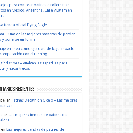
ejos para comprar patines o rollers más
tos en México, Argentina, Chile y Latam en
ral
a tienda oficial Flying Eagle
nar – Una de las mejores maneras de perder
 y ponerse en forma
naje en línea como ejercicio de bajo impacto:
comparación con el running
 gind shoes – Vuelven las zapatillas para
dar y hacer trucos
ntarios recientes
bel
en
Patines Decathlon Oxelo – Las mejores
rnativas
ta
en
Las mejores tiendas de patines de
celona
n
en
Las mejores tiendas de patines de