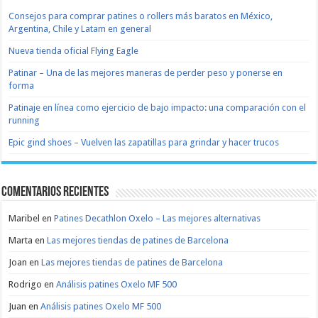
Consejos para comprar patines o rollers más baratos en México,
Argentina, Chile y Latam en general
Nueva tienda oficial Flying Eagle
Patinar – Una de las mejores maneras de perder peso y ponerse en
forma
Patinaje en línea como ejercicio de bajo impacto: una comparación con el
running
Epic gind shoes – Vuelven las zapatillas para grindar y hacer trucos
Comentarios recientes
Maribel
en
Patines Decathlon Oxelo – Las mejores alternativas
Marta
en
Las mejores tiendas de patines de Barcelona
Joan
en
Las mejores tiendas de patines de Barcelona
Rodrigo
en
Análisis patines Oxelo MF 500
Juan
en
Análisis patines Oxelo MF 500