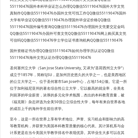
551190476国外本科毕业证怎么办理QQ微信551190476国外大学文凭
真制作QQ微信551190476办国外文凭可找工作QQ微信551190476国外
大学有毕业证QQ微信551190476办理国外毕业证价格QQ微信
551190476国外编号查询QQ微信551190476办理国外文凭要交定金吗
QQ微信551190476办国外可查文凭QQ微信551190476网上购买真文凭
可信吗QQ微信551190476学士学位证书查询机构QQ微信551190476
国外资格证书办理QQ微信551190476如何办理学历认证QQ微信
551190476海外文凭认证办理QQ微信551190476
圣何塞州立大学（San Jose State University, 又译为“圣荷西州立大学”）
成立于1857年，简称SJSU，是加州历史悠久的大学之一，也是美西地区
的公立大学之一。位于圣何塞市San Jose中心，占地154公顷。它是一所
位于加利福尼亚州的著名综合性公立大学，它以极高的就业率，全美名
列前茅的毕业薪资，浓厚的多元化学术氛围，杰出的本科教育质量，被
《福克斯》杂志评选为全美50强公立综合性大学，每年有来自世界各地
的成百上千的海外学生前往求学。
至今，这是一所在世界上享有学术地位、声誉、实习机会和影响力的高
等教育机构，并获誉为美国本科教育质量的核心代表。其计算机系与会
计系更是在当今美国大学教学排名中表现优异。其毕业生大多可以在其