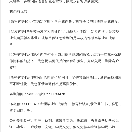
术等等，并在时间收集到原版实物，以求达到客户的需求。
我们的优势：
[效率优势]保证在约定的时间内完成任务，视频语音电话查询完成进度。
[品质优势]与学校颁发的相关证件1:1纸质尺寸制定（定期向各大院校毕
业生购买版本毕业证成绩单保证您拿到的是学校内部版本毕业证成绩
单）
[保密优势]我们绝不向任何个人或组织泄露您的隐私，致力于在充分保护
你隐私的前提下，为您提供更优质的体验和服务。完成交易，删除客户
资料
[价格优势]我们在保证合理定价的同时，坚持较高性价比，通过品质和效
率不断优化，为您倾情诠释什么是高性价比。
咨询顾问：Sam q/微信:551190476
Q/微信:551190476办理毕业证成绩单、教育部认证,录取通知书，雅思，
留学回国证明.
公司专业制作、办理、仿制、成绩单文凭、改成绩、教育部学历学位认
证、毕业证、成绩单、文凭、学历文凭、假文凭假毕业证假学历书制