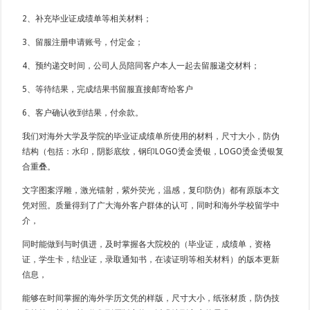
2、补充毕业证成绩单等相关材料；
3、留服注册申请账号，付定金；
4、预约递交时间，公司人员陪同客户本人一起去留服递交材料；
5、等待结果，完成结果书留服直接邮寄给客户
6、客户确认收到结果，付余款。
我们对海外大学及学院的毕业证成绩单所使用的材料，尺寸大小，防伪
结构（包括：水印，阴影底纹，钢印LOGO烫金烫银，LOGO烫金烫银复
合重叠。
文字图案浮雕，激光镭射，紫外荧光，温感，复印防伪）都有原版本文
凭对照。质量得到了广大海外客户群体的认可，同时和海外学校留学中
介，
同时能做到与时俱进，及时掌握各大院校的（毕业证，成绩单，资格
证，学生卡，结业证，录取通知书，在读证明等相关材料）的版本更新
信息，
能够在时间掌握的海外学历文凭的样版，尺寸大小，纸张材质，防伪技