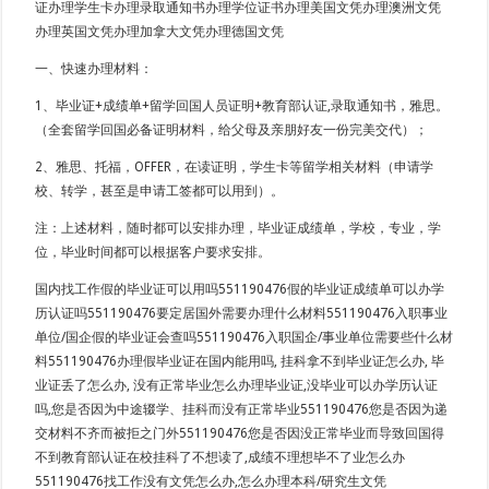
证办理学生卡办理录取通知书办理学位证书办理美国文凭办理澳洲文凭
办理英国文凭办理加拿大文凭办理德国文凭
一、快速办理材料：
1、毕业证+成绩单+留学回国人员证明+教育部认证,录取通知书，雅思。
（全套留学回国必备证明材料，给父母及亲朋好友一份完美交代）；
2、雅思、托福，OFFER，在读证明，学生卡等留学相关材料（申请学
校、转学，甚至是申请工签都可以用到）。
注：上述材料，随时都可以安排办理，毕业证成绩单，学校，专业，学
位，毕业时间都可以根据客户要求安排。
国内找工作假的毕业证可以用吗551190476假的毕业证成绩单可以办学
历认证吗551190476要定居国外需要办理什么材料551190476入职事业
单位/国企假的毕业证会查吗551190476入职国企/事业单位需要些什么材
料551190476办理假毕业证在国内能用吗, 挂科拿不到毕业证怎么办, 毕
业证丢了怎么办, 没有正常毕业怎么办理毕业证,没毕业可以办学历认证
吗,您是否因为中途辍学、挂科而没有正常毕业551190476您是否因为递
交材料不齐而被拒之门外551190476您是否因没正常毕业而导致回国得
不到教育部认证在校挂科了不想读了,成绩不理想毕不了业怎么办
551190476找工作没有文凭怎么办,怎么办理本科/研究生文凭