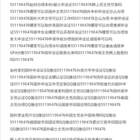
551190476如何办理本科/硕士毕业证551190476网上买文凭可靠吗
551190476哪里可以买国外文凭551190476国外本科毕业证怎么办理
551190476国外大学文凭可以打工作吗551190476怎么办理 外假毕业证
551190476哪里可以制作美国毕业证551190476哪里可以办理澳洲毕业
证551190476留学生在哪里可以买假毕业证551190476哪里可以办理加
拿大毕业证551190476申请学校办理假的毕业证成绩单可以吗
551190476哪里可以办理水印成绩单551190476哪里可以修改成绩单
GPA分数551190476假毕业证能查出来吗551190476假文凭网上能查到
吗551190476
如何拿到国外毕业证QQ微信551190476办假大学毕业证QQ微信
551190476国外毕业证去哪认证QQ微信551190476找毕业证封皮QQ微
信551190476国外毕业证外壳定制QQ微信551190476快速代办国外毕
业证QQ微信551190476快速拿到国外文凭QQ微信551190476国外留学
文凭认证QQ微信551190476国外文凭回国认证QQ微信551190476泰国
文凭办理QQ微信551190476法国留学回国证明QQ微信551190476
国外烫金照片QQ微信551190476外国文凭在中国有用吗QQ微信
551190476德国留学回国证明QQ微信551190476爱尔兰留学回国证明
QQ微信551190476国外硕士文凭办理QQ微信551190476
网上买文凭可靠吗QQ微信551190476买国外文凭质量QQ微信