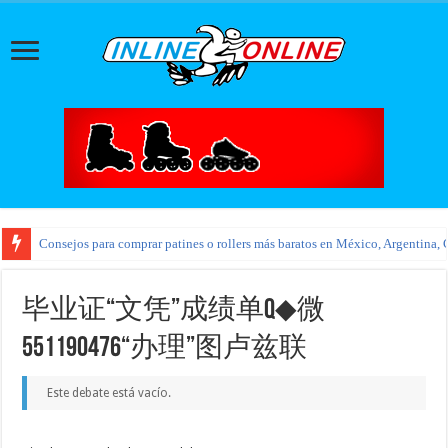
Consejos para comprar patines o rollers más baratos en México, Argentina, 
毕业证“文凭”成绩单Q◆微
551190476“办理”图卢兹联
Este debate está vacío.