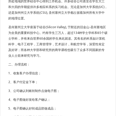
所处地域的世界硅谷中心得到工作机会。许多硅谷公司甚至在学生大三
和大四的学期提供许多相应科系的实习机会。无论是加州大学系统(UC)，
还是加州州立大学系统(CSU), 圣何塞州立大学都占据着加州所有大学中
的地理位置。
圣何塞州立大学座落于硅谷(Silicon Valley), 于附近的旧金山-圣何塞地区
为全美的重要科技中心。约有学生三万人，超过134种学士学科和65个硕
士学科，并有来自世界60余国的学生来此就读。其有名的科系如计算机
科学，电子工程学，工商管理学，艺术设计，和航空学等，深受性肯定
及好评；而各种大学部和研究所的商学课程也吸引了众多不同国家的专
业人士前来研究与学习。
二、办理流程：
1、收集客户办理信息；
2、客户付定金下单；
3、公司确认到账转制作点做电子图；
4、电子图做好发给客户确认；
5、电子图确认好转成品部做成品；