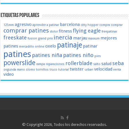
Etiquetas populares
agresivo
barcelona
125mm
aprender a patinar
citty hopper
compra
comprar
comprar patines
flying eagle
fitness
dolor
freepatinar
inercia
freeskate
marjau
mejores
fusion
grand prix
maxxum
patinaje
patines
oxelo
patinar
mercadillo
online
patines
patines niña
patines niño
pies
powerslide
rollerblade
seba
salud
rampa
reparaciones
salto
twister
velocidad
segunda mano
slomo
tornillos
truco
tutorial
urban
venta
video
© Copyright 2026, Todos los derechos reservados.