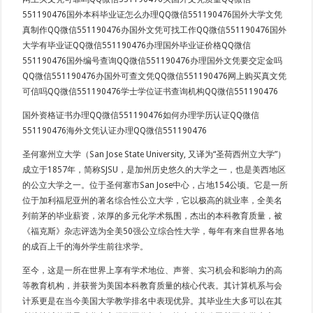
551190476国外本科毕业证怎么办理QQ微信551190476国外大学文凭
真制作QQ微信551190476办国外文凭可找工作QQ微信551190476国外
大学有毕业证QQ微信551190476办理国外毕业证价格QQ微信
551190476国外编号查询QQ微信551190476办理国外文凭要交定金吗
QQ微信551190476办国外可查文凭QQ微信551190476网上购买真文凭
可信吗QQ微信551190476学士学位证书查询机构QQ微信551190476
国外资格证书办理QQ微信551190476如何办理学历认证QQ微信
551190476海外文凭认证办理QQ微信551190476
圣何塞州立大学（San Jose State University, 又译为“圣荷西州立大学”）
成立于1857年，简称SJSU，是加州历史悠久的大学之一，也是美西地区
的公立大学之一。位于圣何塞市San Jose中心，占地154公顷。它是一所
位于加利福尼亚州的著名综合性公立大学，它以极高的就业率，全美名
列前茅的毕业薪资，浓厚的多元化学术氛围，杰出的本科教育质量，被
《福克斯》杂志评选为全美50强公立综合性大学，每年有来自世界各地
的成百上千的海外学生前往求学。
至今，这是一所在世界上享有学术地位、声誉、实习机会和影响力的高
等教育机构，并获誉为美国本科教育质量的核心代表。其计算机系与会
计系更是在当今美国大学教学排名中表现优异。其毕业生大多可以在其