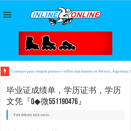
Consejos para comprar patines o rollers más baratos en México, Argentina, 
毕业证成绩单，学历证书，学历
文凭『Q◆微551190476』
Este debate está vacío.