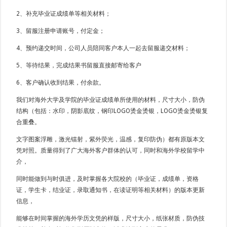
2、补充毕业证成绩单等相关材料；
3、留服注册申请账号，付定金；
4、预约递交时间，公司人员陪同客户本人一起去留服递交材料；
5、等待结果，完成结果书留服直接邮寄给客户
6、客户确认收到结果，付余款。
我们对海外大学及学院的毕业证成绩单所使用的材料，尺寸大小，防伪
结构（包括：水印，阴影底纹，钢印LOGO烫金烫银，LOGO烫金烫银复
合重叠。
文字图案浮雕，激光镭射，紫外荧光，温感，复印防伪）都有原版本文
凭对照。质量得到了广大海外客户群体的认可，同时和海外学校留学中
介，
同时能做到与时俱进，及时掌握各大院校的（毕业证，成绩单，资格
证，学生卡，结业证，录取通知书，在读证明等相关材料）的版本更新
信息，
能够在时间掌握的海外学历文凭的样版，尺寸大小，纸张材质，防伪技