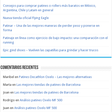
Consejos para comprar patines o rollers más baratos en México,
Argentina, Chile y Latam en general
Nueva tienda oficial Flying Eagle
Patinar – Una de las mejores maneras de perder peso y ponerse en
forma
Patinaje en línea como ejercicio de bajo impacto: una comparación con el
running
Epic gind shoes – Vuelven las zapatillas para grindar y hacer trucos
Comentarios recientes
Maribel
en
Patines Decathlon Oxelo – Las mejores alternativas
Marta
en
Las mejores tiendas de patines de Barcelona
Joan
en
Las mejores tiendas de patines de Barcelona
Rodrigo
en
Análisis patines Oxelo MF 500
Juan
en
Análisis patines Oxelo MF 500