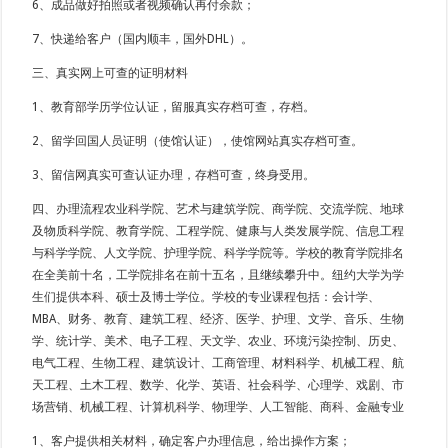
6、成品做好拍照或者视频确认再付余款；
7、快递给客户（国内顺丰，国外DHL）。
三、真实网上可查的证明材料
1、教育部学历学位认证，留服真实存档可查，存档。
2、留学回国人员证明（使馆认证），使馆网站真实存档可查。
3、留信网真实可查认证办理，存档可查，终身受用。
四、办理流程农业科学院、艺术与建筑学院、商学院、交流学院、地球
及物质科学院、教育学院、工程学院、健康与人类发展学院、信息工程
与科学学院、人文学院、护理学院、科学学院等。学校的教育学院排名
在全美前十名，工学院排名在前十五名，且继续攀升中。纽约大学为学
生们提供本科、硕士及博士学位。学校的专业课程包括：会计学、
MBA、财务、教育、建筑工程、经济、医学、护理、文学、音乐、生物
学、统计学、美术、电子工程、天文学、农业、环境污染控制、历史、
电气工程、生物工程、建筑设计、工商管理、材料科学、机械工程、航
天工程、土木工程、数学、化学、英语、社会科学、心理学、戏剧、市
场营销、机械工程、计算机科学、物理学、人工智能、商科、金融专业
1、客户提供相关材料，确定客户办理信息，给出操作方案；