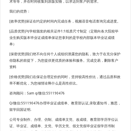
术等等，并在时间收集到原版实物，以求达到客户的需求。
我们的优势：
[效率优势]保证在约定的时间内完成任务，视频语音电话查询完成进度。
[品质优势]与学校颁发的相关证件1:1纸质尺寸制定（定期向各大院校毕
业生购买版本毕业证成绩单保证您拿到的是学校内部版本毕业证成绩
单）
[保密优势]我们绝不向任何个人或组织泄露您的隐私，致力于在充分保护
你隐私的前提下，为您提供更优质的体验和服务。完成交易，删除客户
资料
[价格优势]我们在保证合理定价的同时，坚持较高性价比，通过品质和效
率不断优化，为您倾情诠释什么是高性价比。
咨询顾问：Sam q/微信:551190476
Q/微信:551190476办理毕业证成绩单、教育部认证,录取通知书，雅思，
留学回国证明.
公司专业制作、办理、仿制、成绩单文凭、改成绩、教育部学历学位认
证、毕业证、成绩单、文凭、学历文凭、假文凭假毕业证假学历书制