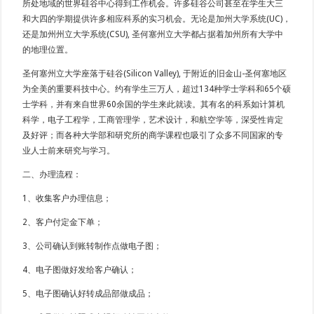
所处地域的世界硅谷中心得到工作机会。许多硅谷公司甚至在学生大三
和大四的学期提供许多相应科系的实习机会。无论是加州大学系统(UC)，
还是加州州立大学系统(CSU), 圣何塞州立大学都占据着加州所有大学中
的地理位置。
圣何塞州立大学座落于硅谷(Silicon Valley), 于附近的旧金山-圣何塞地区
为全美的重要科技中心。约有学生三万人，超过134种学士学科和65个硕
士学科，并有来自世界60余国的学生来此就读。其有名的科系如计算机
科学，电子工程学，工商管理学，艺术设计，和航空学等，深受性肯定
及好评；而各种大学部和研究所的商学课程也吸引了众多不同国家的专
业人士前来研究与学习。
二、办理流程：
1、收集客户办理信息；
2、客户付定金下单；
3、公司确认到账转制作点做电子图；
4、电子图做好发给客户确认；
5、电子图确认好转成品部做成品；