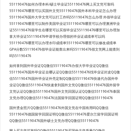
551190476如何办理本科/硕士毕业证551190476网上买文凭可靠吗
551190476哪里可以买国外文凭551190476国外本科毕业证怎么办理
551190476国外大学文凭可以打工作吗551190476怎么办理 外假毕业证
551190476哪里可以制作美国毕业证551190476哪里可以办理澳洲毕业
证551190476留学生在哪里可以买假毕业证551190476哪里可以办理加
拿大毕业证551190476申请学校办理假的毕业证成绩单可以吗
551190476哪里可以办理水印成绩单551190476哪里可以修改成绩单
GPA分数551190476假毕业证能查出来吗551190476假文凭网上能查到
吗551190476
如何拿到国外毕业证QQ微信551190476办假大学毕业证QQ微信
551190476国外毕业证去哪认证QQ微信551190476找毕业证封皮QQ微
信551190476国外毕业证外壳定制QQ微信551190476快速代办国外毕
业证QQ微信551190476快速拿到国外文凭QQ微信551190476国外留学
文凭认证QQ微信551190476国外文凭回国认证QQ微信551190476泰国
文凭办理QQ微信551190476法国留学回国证明QQ微信551190476
国外烫金照片QQ微信551190476外国文凭在中国有用吗QQ微信
551190476德国留学回国证明QQ微信551190476爱尔兰留学回国证明
QQ微信551190476国外硕士文凭办理QQ微信551190476
网上买文凭可靠吗QQ微信551190476买国外文凭质量QQ微信