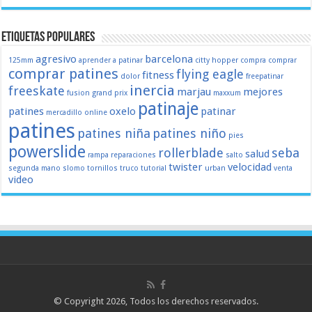
Etiquetas populares
agresivo
barcelona
125mm
aprender a patinar
citty hopper
compra
comprar
comprar patines
flying eagle
fitness
dolor
freepatinar
inercia
freeskate
marjau
mejores
fusion
grand prix
maxxum
patinaje
patines
oxelo
patinar
mercadillo
online
patines
patines niña
patines niño
pies
powerslide
rollerblade
seba
salud
rampa
reparaciones
salto
twister
velocidad
segunda mano
slomo
tornillos
truco
tutorial
urban
venta
video
© Copyright 2026, Todos los derechos reservados.