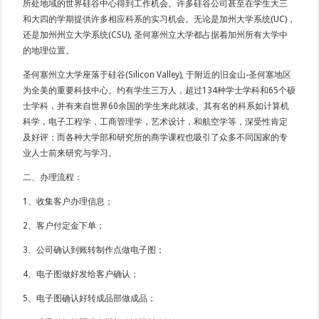
所处地域的世界硅谷中心得到工作机会。许多硅谷公司甚至在学生大三
和大四的学期提供许多相应科系的实习机会。无论是加州大学系统(UC)，
还是加州州立大学系统(CSU), 圣何塞州立大学都占据着加州所有大学中
的地理位置。
圣何塞州立大学座落于硅谷(Silicon Valley), 于附近的旧金山-圣何塞地区
为全美的重要科技中心。约有学生三万人，超过134种学士学科和65个硕
士学科，并有来自世界60余国的学生来此就读。其有名的科系如计算机
科学，电子工程学，工商管理学，艺术设计，和航空学等，深受性肯定
及好评；而各种大学部和研究所的商学课程也吸引了众多不同国家的专
业人士前来研究与学习。
二、办理流程：
1、收集客户办理信息；
2、客户付定金下单；
3、公司确认到账转制作点做电子图；
4、电子图做好发给客户确认；
5、电子图确认好转成品部做成品；