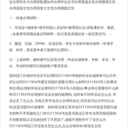
证办理学生卡办理录取通知书办理学位证书办理美国文凭办理澳洲文凭
办理英国文凭办理加拿大文凭办理德国文凭
一、快速办理材料：
1、毕业证+成绩单+留学回国人员证明+教育部认证,录取通知书，雅思。
（全套留学回国必备证明材料，给父母及亲朋好友一份完美交代）；
2、雅思、托福，OFFER，在读证明，学生卡等留学相关材料（申请学
校、转学，甚至是申请工签都可以用到）。
注：上述材料，随时都可以安排办理，毕业证成绩单，学校，专业，学
位，毕业时间都可以根据客户要求安排。
国内找工作假的毕业证可以用吗551190476假的毕业证成绩单可以办学
历认证吗551190476要定居国外需要办理什么材料551190476入职事业
单位/国企假的毕业证会查吗551190476入职国企/事业单位需要些什么材
料551190476办理假毕业证在国内能用吗, 挂科拿不到毕业证怎么办, 毕
业证丢了怎么办, 没有正常毕业怎么办理毕业证,没毕业可以办学历认证
吗,您是否因为中途辍学、挂科而没有正常毕业551190476您是否因为递
交材料不齐而被拒之门外551190476您是否因没正常毕业而导致回国得
不到教育部认证在校挂科了不想读了,成绩不理想毕不了业怎么办
551190476找工作没有文凭怎么办,怎么办理本科/研究生文凭