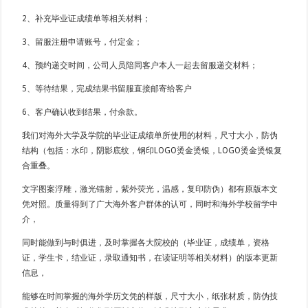
2、补充毕业证成绩单等相关材料；
3、留服注册申请账号，付定金；
4、预约递交时间，公司人员陪同客户本人一起去留服递交材料；
5、等待结果，完成结果书留服直接邮寄给客户
6、客户确认收到结果，付余款。
我们对海外大学及学院的毕业证成绩单所使用的材料，尺寸大小，防伪
结构（包括：水印，阴影底纹，钢印LOGO烫金烫银，LOGO烫金烫银复
合重叠。
文字图案浮雕，激光镭射，紫外荧光，温感，复印防伪）都有原版本文
凭对照。质量得到了广大海外客户群体的认可，同时和海外学校留学中
介，
同时能做到与时俱进，及时掌握各大院校的（毕业证，成绩单，资格
证，学生卡，结业证，录取通知书，在读证明等相关材料）的版本更新
信息，
能够在时间掌握的海外学历文凭的样版，尺寸大小，纸张材质，防伪技