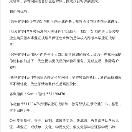
术等等，并在时间收集到原版实物，以求达到客户的需求。
我们的优势：
[效率优势]保证在约定的时间内完成任务，视频语音电话查询完成进度。
[品质优势]与学校颁发的相关证件1:1纸质尺寸制定（定期向各大院校毕
业生购买版本毕业证成绩单保证您拿到的是学校内部版本毕业证成绩
单）
[保密优势]我们绝不向任何个人或组织泄露您的隐私，致力于在充分保护
你隐私的前提下，为您提供更优质的体验和服务。完成交易，删除客户
资料
[价格优势]我们在保证合理定价的同时，坚持较高性价比，通过品质和效
率不断优化，为您倾情诠释什么是高性价比。
咨询顾问：Sam q/微信:551190476
Q/微信:551190476办理毕业证成绩单、教育部认证,录取通知书，雅思，
留学回国证明.
公司专业制作、办理、仿制、成绩单文凭、改成绩、教育部学历学位认
证、毕业证、成绩单、文凭、学历文凭、假文凭假毕业证假学历书制