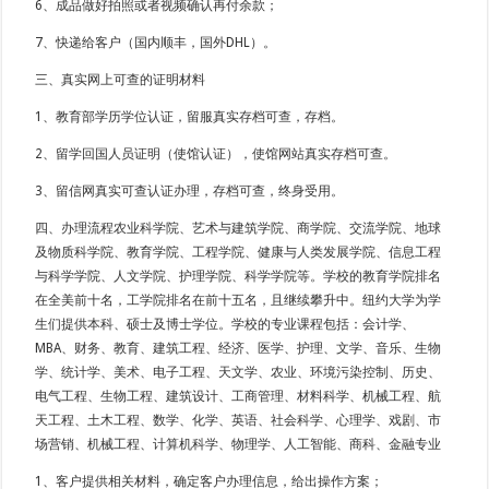
6、成品做好拍照或者视频确认再付余款；
7、快递给客户（国内顺丰，国外DHL）。
三、真实网上可查的证明材料
1、教育部学历学位认证，留服真实存档可查，存档。
2、留学回国人员证明（使馆认证），使馆网站真实存档可查。
3、留信网真实可查认证办理，存档可查，终身受用。
四、办理流程农业科学院、艺术与建筑学院、商学院、交流学院、地球
及物质科学院、教育学院、工程学院、健康与人类发展学院、信息工程
与科学学院、人文学院、护理学院、科学学院等。学校的教育学院排名
在全美前十名，工学院排名在前十五名，且继续攀升中。纽约大学为学
生们提供本科、硕士及博士学位。学校的专业课程包括：会计学、
MBA、财务、教育、建筑工程、经济、医学、护理、文学、音乐、生物
学、统计学、美术、电子工程、天文学、农业、环境污染控制、历史、
电气工程、生物工程、建筑设计、工商管理、材料科学、机械工程、航
天工程、土木工程、数学、化学、英语、社会科学、心理学、戏剧、市
场营销、机械工程、计算机科学、物理学、人工智能、商科、金融专业
1、客户提供相关材料，确定客户办理信息，给出操作方案；