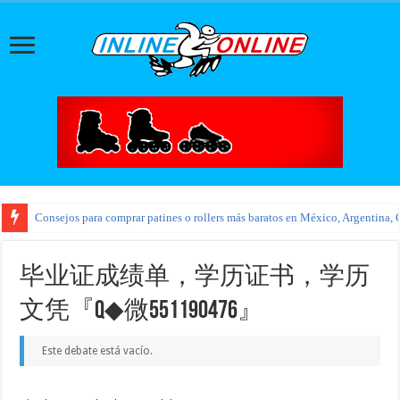
Consejos para comprar patines o rollers más baratos en México, Argentina, 
毕业证成绩单，学历证书，学历
文凭『Q◆微551190476』
Este debate está vacío.