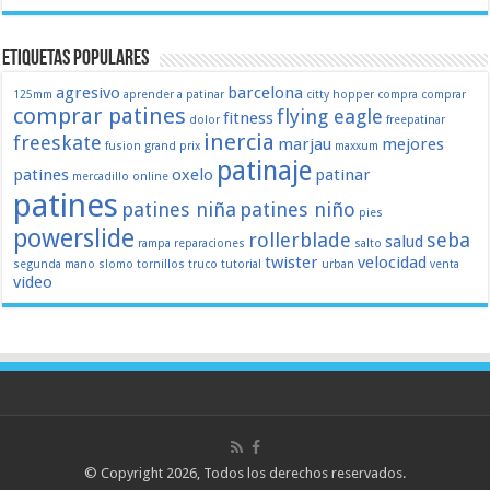
Etiquetas populares
agresivo
barcelona
125mm
aprender a patinar
citty hopper
compra
comprar
comprar patines
flying eagle
fitness
dolor
freepatinar
inercia
freeskate
marjau
mejores
fusion
grand prix
maxxum
patinaje
patines
oxelo
patinar
mercadillo
online
patines
patines niña
patines niño
pies
powerslide
rollerblade
seba
salud
rampa
reparaciones
salto
twister
velocidad
segunda mano
slomo
tornillos
truco
tutorial
urban
venta
video
© Copyright 2026, Todos los derechos reservados.