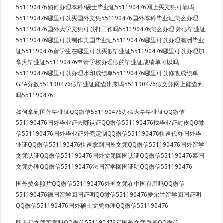
551190476如何办理本科/硕士毕业证551190476网上买文凭可靠吗
551190476哪里可以买国外文凭551190476国外本科毕业证怎么办理
551190476国外大学文凭可以打工作吗551190476怎么办理 外假毕业证
551190476哪里可以制作美国毕业证551190476哪里可以办理澳洲毕业
证551190476留学生在哪里可以买假毕业证551190476哪里可以办理加
拿大毕业证551190476申请学校办理假的毕业证成绩单可以吗
551190476哪里可以办理水印成绩单551190476哪里可以修改成绩单
GPA分数551190476假毕业证能查出来吗551190476假文凭网上能查到
吗551190476
如何拿到国外毕业证QQ微信551190476办假大学毕业证QQ微信
551190476国外毕业证去哪认证QQ微信551190476找毕业证封皮QQ微
信551190476国外毕业证外壳定制QQ微信551190476快速代办国外毕
业证QQ微信551190476快速拿到国外文凭QQ微信551190476国外留学
文凭认证QQ微信551190476国外文凭回国认证QQ微信551190476泰国
文凭办理QQ微信551190476法国留学回国证明QQ微信551190476
国外烫金照片QQ微信551190476外国文凭在中国有用吗QQ微信
551190476德国留学回国证明QQ微信551190476爱尔兰留学回国证明
QQ微信551190476国外硕士文凭办理QQ微信551190476
网上买文凭可靠吗QQ微信551190476买国外文凭质量QQ微信