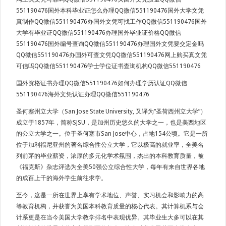
551190476国外本科毕业证怎么办理QQ微信551190476国外大学文凭
真制作QQ微信551190476办国外文凭可找工作QQ微信551190476国外
大学有毕业证QQ微信551190476办理国外毕业证价格QQ微信
551190476国外编号查询QQ微信551190476办理国外文凭要交定金吗
QQ微信551190476办国外可查文凭QQ微信551190476网上购买真文凭
可信吗QQ微信551190476学士学位证书查询机构QQ微信551190476
国外资格证书办理QQ微信551190476如何办理学历认证QQ微信
551190476海外文凭认证办理QQ微信551190476
圣何塞州立大学（San Jose State University, 又译为“圣荷西州立大学”）
成立于1857年，简称SJSU，是加州历史悠久的大学之一，也是美西地区
的公立大学之一。位于圣何塞市San Jose中心，占地154公顷。它是一所
位于加利福尼亚州的著名综合性公立大学，它以极高的就业率，全美名
列前茅的毕业薪资，浓厚的多元化学术氛围，杰出的本科教育质量，被
《福克斯》杂志评选为全美50强公立综合性大学，每年有来自世界各地
的成百上千的海外学生前往求学。
至今，这是一所在世界上享有学术地位、声誉、实习机会和影响力的高
等教育机构，并获誉为美国本科教育质量的核心代表。其计算机系与会
计系更是在当今美国大学教学排名中表现优异。其毕业生大多可以在其