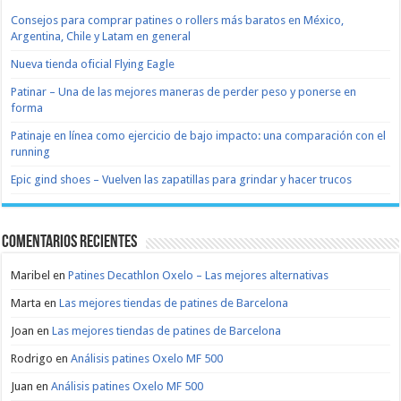
Consejos para comprar patines o rollers más baratos en México,
Argentina, Chile y Latam en general
Nueva tienda oficial Flying Eagle
Patinar – Una de las mejores maneras de perder peso y ponerse en
forma
Patinaje en línea como ejercicio de bajo impacto: una comparación con el
running
Epic gind shoes – Vuelven las zapatillas para grindar y hacer trucos
Comentarios recientes
Maribel
en
Patines Decathlon Oxelo – Las mejores alternativas
Marta
en
Las mejores tiendas de patines de Barcelona
Joan
en
Las mejores tiendas de patines de Barcelona
Rodrigo
en
Análisis patines Oxelo MF 500
Juan
en
Análisis patines Oxelo MF 500