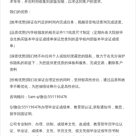
术等等，并在时间收集到原版实物，以求达到客户的需求。
我们的优势：
[效率优势]保证在约定的时间内完成任务，视频语音电话查询完成进度。
[品质优势]与学校颁发的相关证件1:1纸质尺寸制定（定期向各大院校毕
业生购买版本毕业证成绩单保证您拿到的是学校内部版本毕业证成绩
单）
[保密优势]我们绝不向任何个人或组织泄露您的隐私，致力于在充分保护
你隐私的前提下，为您提供更优质的体验和服务。完成交易，删除客户
资料
[价格优势]我们在保证合理定价的同时，坚持较高性价比，通过品质和效
率不断优化，为您倾情诠释什么是高性价比。
咨询顾问：Sam q/微信:551190476
Q/微信:551190476办理毕业证成绩单、教育部认证,录取通知书，雅思，
留学回国证明.
公司专业制作、办理、仿制、成绩单文凭、改成绩、教育部学历学位认
证、毕业证、成绩单、文凭、学历文凭、假文凭假毕业证假学历书制