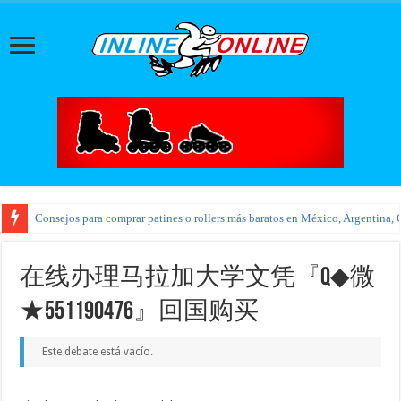
Consejos para comprar patines o rollers más baratos en México, Argentina, 
在线办理马拉加大学文凭『Q◆微
★551190476』回国购买
Este debate está vacío.