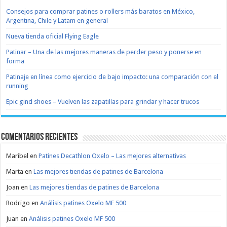
Consejos para comprar patines o rollers más baratos en México,
Argentina, Chile y Latam en general
Nueva tienda oficial Flying Eagle
Patinar – Una de las mejores maneras de perder peso y ponerse en
forma
Patinaje en línea como ejercicio de bajo impacto: una comparación con el
running
Epic gind shoes – Vuelven las zapatillas para grindar y hacer trucos
Comentarios recientes
Maribel
en
Patines Decathlon Oxelo – Las mejores alternativas
Marta
en
Las mejores tiendas de patines de Barcelona
Joan
en
Las mejores tiendas de patines de Barcelona
Rodrigo
en
Análisis patines Oxelo MF 500
Juan
en
Análisis patines Oxelo MF 500