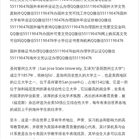
551190476国外本科毕业证怎么办理QQ微信551190476国外大学文凭
真制作QQ微信551190476办国外文凭可找工作QQ微信551190476国外
大学有毕业证QQ微信551190476办理国外毕业证价格QQ微信
551190476国外编号查询QQ微信551190476办理国外文凭要交定金吗
QQ微信551190476办国外可查文凭QQ微信551190476网上购买真文凭
可信吗QQ微信551190476学士学位证书查询机构QQ微信551190476
国外资格证书办理QQ微信551190476如何办理学历认证QQ微信
551190476海外文凭认证办理QQ微信551190476
圣何塞州立大学（San Jose State University, 又译为“圣荷西州立大学”）
成立于1857年，简称SJSU，是加州历史悠久的大学之一，也是美西地区
的公立大学之一。位于圣何塞市San Jose中心，占地154公顷。它是一所
位于加利福尼亚州的著名综合性公立大学，它以极高的就业率，全美名
列前茅的毕业薪资，浓厚的多元化学术氛围，杰出的本科教育质量，被
《福克斯》杂志评选为全美50强公立综合性大学，每年有来自世界各地
的成百上千的海外学生前往求学。
至今，这是一所在世界上享有学术地位、声誉、实习机会和影响力的高
等教育机构，并获誉为美国本科教育质量的核心代表。其计算机系与会
计系更是在当今美国大学教学排名中表现优异。其毕业生大多可以在其