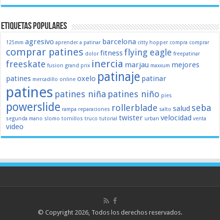
Etiquetas populares
agresivo
barcelona
125mm
aprender a patinar
citty hopper
compra
comprar
comprar patines
flying eagle
fitness
dolor
freepatinar
inercia
freeskate
marjau
mejores
fusion
grand prix
maxxum
patinaje
patines
oxelo
patinar
mercadillo
online
patines
patines niña
patines niño
pies
powerslide
rollerblade
seba
salud
rampa
reparaciones
salto
twister
velocidad
segunda mano
slomo
tornillos
truco
tutorial
urban
venta
video
© Copyright 2026, Todos los derechos reservados.