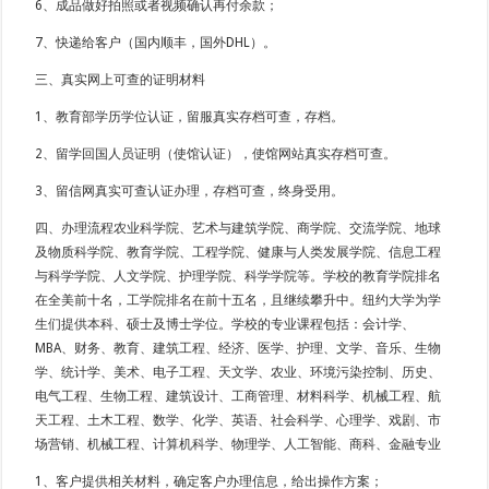
6、成品做好拍照或者视频确认再付余款；
7、快递给客户（国内顺丰，国外DHL）。
三、真实网上可查的证明材料
1、教育部学历学位认证，留服真实存档可查，存档。
2、留学回国人员证明（使馆认证），使馆网站真实存档可查。
3、留信网真实可查认证办理，存档可查，终身受用。
四、办理流程农业科学院、艺术与建筑学院、商学院、交流学院、地球
及物质科学院、教育学院、工程学院、健康与人类发展学院、信息工程
与科学学院、人文学院、护理学院、科学学院等。学校的教育学院排名
在全美前十名，工学院排名在前十五名，且继续攀升中。纽约大学为学
生们提供本科、硕士及博士学位。学校的专业课程包括：会计学、
MBA、财务、教育、建筑工程、经济、医学、护理、文学、音乐、生物
学、统计学、美术、电子工程、天文学、农业、环境污染控制、历史、
电气工程、生物工程、建筑设计、工商管理、材料科学、机械工程、航
天工程、土木工程、数学、化学、英语、社会科学、心理学、戏剧、市
场营销、机械工程、计算机科学、物理学、人工智能、商科、金融专业
1、客户提供相关材料，确定客户办理信息，给出操作方案；