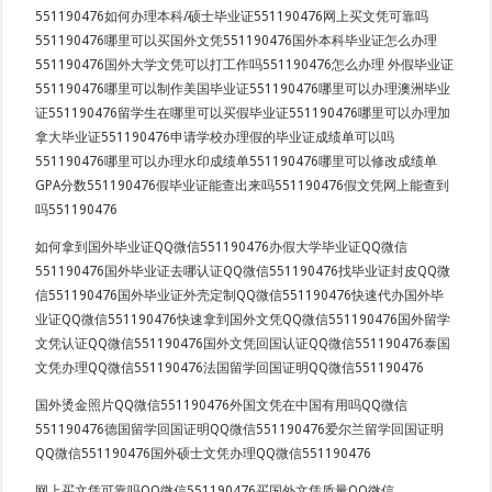
551190476如何办理本科/硕士毕业证551190476网上买文凭可靠吗
551190476哪里可以买国外文凭551190476国外本科毕业证怎么办理
551190476国外大学文凭可以打工作吗551190476怎么办理 外假毕业证
551190476哪里可以制作美国毕业证551190476哪里可以办理澳洲毕业
证551190476留学生在哪里可以买假毕业证551190476哪里可以办理加
拿大毕业证551190476申请学校办理假的毕业证成绩单可以吗
551190476哪里可以办理水印成绩单551190476哪里可以修改成绩单
GPA分数551190476假毕业证能查出来吗551190476假文凭网上能查到
吗551190476
如何拿到国外毕业证QQ微信551190476办假大学毕业证QQ微信
551190476国外毕业证去哪认证QQ微信551190476找毕业证封皮QQ微
信551190476国外毕业证外壳定制QQ微信551190476快速代办国外毕
业证QQ微信551190476快速拿到国外文凭QQ微信551190476国外留学
文凭认证QQ微信551190476国外文凭回国认证QQ微信551190476泰国
文凭办理QQ微信551190476法国留学回国证明QQ微信551190476
国外烫金照片QQ微信551190476外国文凭在中国有用吗QQ微信
551190476德国留学回国证明QQ微信551190476爱尔兰留学回国证明
QQ微信551190476国外硕士文凭办理QQ微信551190476
网上买文凭可靠吗QQ微信551190476买国外文凭质量QQ微信