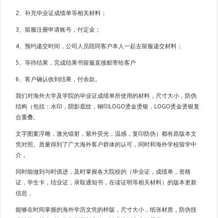
2、补充毕业证成绩单等相关材料；
3、留服注册申请账号，付定金；
4、预约递交时间，公司人员陪同客户本人一起去留服递交材料；
5、等待结果，完成结果书留服直接邮寄给客户
6、客户确认收到结果，付余款。
我们对海外大学及学院的毕业证成绩单所使用的材料，尺寸大小，防伪
结构（包括：水印，阴影底纹，钢印LOGO烫金烫银，LOGO烫金烫银复
合重叠。
文字图案浮雕，激光镭射，紫外荧光，温感，复印防伪）都有原版本文
凭对照。质量得到了广大海外客户群体的认可，同时和海外学校留学中
介，
同时能做到与时俱进，及时掌握各大院校的（毕业证，成绩单，资格
证，学生卡，结业证，录取通知书，在读证明等相关材料）的版本更新
信息，
能够在时间掌握的海外学历文凭的样版，尺寸大小，纸张材质，防伪技