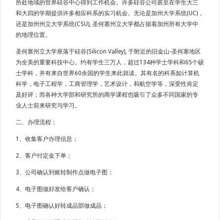
所处地域的世界硅谷中心得到工作机会。许多硅谷公司甚至在学生大三
和大四的学期提供许多相应科系的实习机会。无论是加州大学系统(UC)，
还是加州州立大学系统(CSU), 圣何塞州立大学都占据着加州所有大学中
的地理位置。
圣何塞州立大学座落于硅谷(Silicon Valley), 于附近的旧金山-圣何塞地区
为全美的重要科技中心。约有学生三万人，超过134种学士学科和65个硕
士学科，并有来自世界60余国的学生来此就读。其有名的科系如计算机
科学，电子工程学，工商管理学，艺术设计，和航空学等，深受性肯定
及好评；而各种大学部和研究所的商学课程也吸引了众多不同国家的专
业人士前来研究与学习。
二、办理流程：
1、收集客户办理信息；
2、客户付定金下单；
3、公司确认到账转制作点做电子图；
4、电子图做好发给客户确认；
5、电子图确认好转成品部做成品；