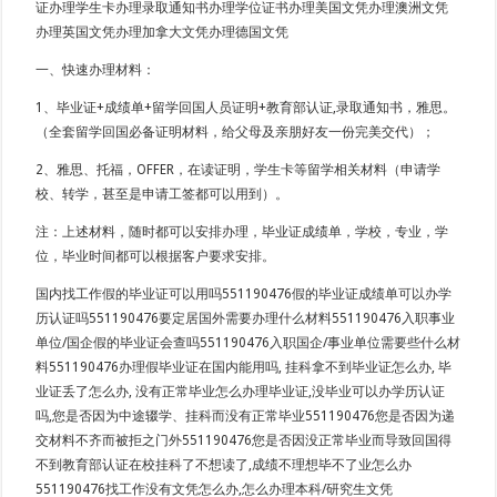
证办理学生卡办理录取通知书办理学位证书办理美国文凭办理澳洲文凭
办理英国文凭办理加拿大文凭办理德国文凭
一、快速办理材料：
1、毕业证+成绩单+留学回国人员证明+教育部认证,录取通知书，雅思。
（全套留学回国必备证明材料，给父母及亲朋好友一份完美交代）；
2、雅思、托福，OFFER，在读证明，学生卡等留学相关材料（申请学
校、转学，甚至是申请工签都可以用到）。
注：上述材料，随时都可以安排办理，毕业证成绩单，学校，专业，学
位，毕业时间都可以根据客户要求安排。
国内找工作假的毕业证可以用吗551190476假的毕业证成绩单可以办学
历认证吗551190476要定居国外需要办理什么材料551190476入职事业
单位/国企假的毕业证会查吗551190476入职国企/事业单位需要些什么材
料551190476办理假毕业证在国内能用吗, 挂科拿不到毕业证怎么办, 毕
业证丢了怎么办, 没有正常毕业怎么办理毕业证,没毕业可以办学历认证
吗,您是否因为中途辍学、挂科而没有正常毕业551190476您是否因为递
交材料不齐而被拒之门外551190476您是否因没正常毕业而导致回国得
不到教育部认证在校挂科了不想读了,成绩不理想毕不了业怎么办
551190476找工作没有文凭怎么办,怎么办理本科/研究生文凭