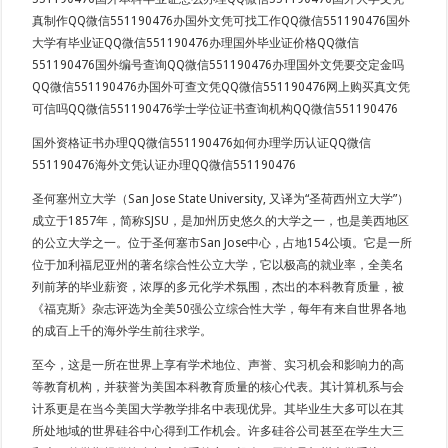
真制作QQ微信551190476办国外文凭可找工作QQ微信551190476国外
大学有毕业证QQ微信551190476办理国外毕业证价格QQ微信
551190476国外编号查询QQ微信551190476办理国外文凭要交定金吗
QQ微信551190476办国外可查文凭QQ微信551190476网上购买真文凭
可信吗QQ微信551190476学士学位证书查询机构QQ微信551190476
国外资格证书办理QQ微信551190476如何办理学历认证QQ微信
551190476海外文凭认证办理QQ微信551190476
圣何塞州立大学（San Jose State University, 又译为“圣荷西州立大学”）
成立于1857年，简称SJSU，是加州历史悠久的大学之一，也是美西地区
的公立大学之一。位于圣何塞市San Jose中心，占地154公顷。它是一所
位于加利福尼亚州的著名综合性公立大学，它以极高的就业率，全美名
列前茅的毕业薪资，浓厚的多元化学术氛围，杰出的本科教育质量，被
《福克斯》杂志评选为全美50强公立综合性大学，每年有来自世界各地
的成百上千的海外学生前往求学。
至今，这是一所在世界上享有学术地位、声誉、实习机会和影响力的高
等教育机构，并获誉为美国本科教育质量的核心代表。其计算机系与会
计系更是在当今美国大学教学排名中表现优异。其毕业生大多可以在其
所处地域的世界硅谷中心得到工作机会。许多硅谷公司甚至在学生大三