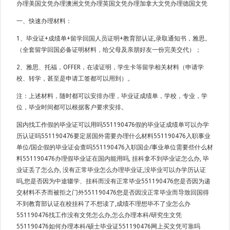
办理美国文凭办理澳洲文凭办理英国文凭办理加拿大文凭办理德国文凭
一、快速办理材料：
1、毕业证+成绩单+留学回国人员证明+教育部认证,录取通知书，雅思。
（全套留学回国必备证明材料，给父母及亲朋好友一份完美交代）；
2、雅思、托福，OFFER，在读证明，学生卡等留学相关材料（申请学
校、转学，甚至是申请工签都可以用到）。
注：上述材料，随时都可以安排办理，毕业证成绩单，学校，专业，学
位，毕业时间都可以根据客户要求安排。
国内找工作假的毕业证可以用吗551190476假的毕业证成绩单可以办学
历认证吗551190476要定居国外需要办理什么材料551190476入职事业
单位/国企假的毕业证会查吗551190476入职国企/事业单位需要些什么材
料551190476办理假毕业证在国内能用吗, 挂科拿不到毕业证怎么办, 毕
业证丢了怎么办, 没有正常毕业怎么办理毕业证,没毕业可以办学历认证
吗,您是否因为中途辍学、挂科而没有正常毕业551190476您是否因为递
交材料不齐而被拒之门外551190476您是否因没正常毕业而导致回国得
不到教育部认证在校挂科了不想读了,成绩不理想毕不了业怎么办
551190476找工作没有文凭怎么办,怎么办理本科/研究生文凭
551190476如何办理本科/硕士毕业证551190476网上买文凭可靠吗