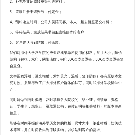
2、补充毕业证成绩单等相关材料；
3、留服注册申请账号，付定金；
4、预约递交时间，公司人员陪同客户本人一起去留服递交材料；
5、等待结果，完成结果书留服直接邮寄给客户
6、客户确认收到结果，付余款。
我们对海外大学及学院的毕业证成绩单所使用的材料，尺寸大小，防伪
结构（包括：水印，阴影底纹，钢印LOGO烫金烫银，LOGO烫金烫银复
合重叠。
文字图案浮雕，激光镭射，紫外荧光，温感，复印防伪）都有原版本文
凭对照。质量得到了广大海外客户群体的认可，同时和海外学校留学中
介，
同时能做到与时俱进，及时掌握各大院校的（毕业证，成绩单，资格
证，学生卡，结业证，录取通知书，在读证明等相关材料）的版本更新
信息，
能够在时间掌握的海外学历文凭的样版，尺寸大小，纸张材质，防伪技
术等等，并在时间收集到原版实物，以求达到客户的需求。