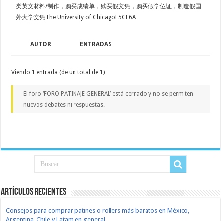
类英文材料/制作，购买成绩单，购买假文凭，购买假学位证，制造假国
外大学文凭The University of ChicagoF5CF6A
AUTOR
ENTRADAS
Viendo 1 entrada (de un total de 1)
El foro ‘FORO PATINAJE GENERAL’ está cerrado y no se permiten
nuevos debates ni respuestas.
Artículos recientes
Consejos para comprar patines o rollers más baratos en México,
Argentina, Chile y Latam en general