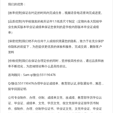
我们的优势：
[效率优势]保证在约定的时间内完成任务，视频语音电话查询完成进度。
[品质优势]与学校颁发的相关证件1:1纸质尺寸制定（定期向各大院校毕
业生购买版本毕业证成绩单保证您拿到的是学校内部版本毕业证成绩
单）
[保密优势]我们绝不向任何个人或组织泄露您的隐私，致力于在充分保护
你隐私的前提下，为您提供更优质的体验和服务。完成交易，删除客户
资料
[价格优势]我们在保证合理定价的同时，坚持较高性价比，通过品质和效
率不断优化，为您倾情诠释什么是高性价比。
咨询顾问：Sam q/微信:551190476
Q/微信:551190476办理毕业证成绩单、教育部认证,录取通知书，雅思，
留学回国证明.
公司专业制作、办理、仿制、成绩单文凭、改成绩、教育部学历学位认
证、毕业证、成绩单、文凭、学历文凭、假文凭假毕业证假学历书制
作、假制作、办理、仿制学位证书、毕业证文凭、文凭毕业证、毕业证