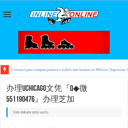
Consejos para comprar patines o rollers más baratos en México, Argentina, 
办理UChicago文凭『Q◆微
551190476』办理芝加
Este debate está vacío.