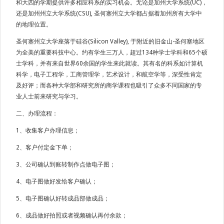
和大四的学期提供许多相应科系的实习机会。无论是加州大学系统(UC)，
还是加州州立大学系统(CSU), 圣何塞州立大学都占据着加州所有大学中
的地理位置。
圣何塞州立大学座落于硅谷(Silicon Valley), 于附近的旧金山-圣何塞地区
为全美的重要科技中心。约有学生三万人，超过134种学士学科和65个硕
士学科，并有来自世界60余国的学生来此就读。其有名的科系如计算机
科学，电子工程学，工商管理学，艺术设计，和航空学等，深受性肯定
及好评；而各种大学部和研究所的商学课程也吸引了众多不同国家的专
业人士前来研究与学习。
二、办理流程：
1、收集客户办理信息；
2、客户付定金下单；
3、公司确认到账转制作点做电子图；
4、电子图做好发给客户确认；
5、电子图确认好转成品部做成品；
6、成品做好拍照或者视频确认再付余款；