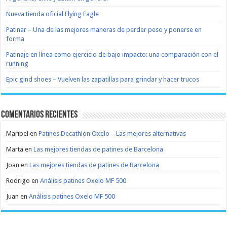
Nueva tienda oficial Flying Eagle
Patinar – Una de las mejores maneras de perder peso y ponerse en
forma
Patinaje en línea como ejercicio de bajo impacto: una comparación con el
running
Epic gind shoes – Vuelven las zapatillas para grindar y hacer trucos
Comentarios recientes
Maribel
en
Patines Decathlon Oxelo – Las mejores alternativas
Marta
en
Las mejores tiendas de patines de Barcelona
Joan
en
Las mejores tiendas de patines de Barcelona
Rodrigo
en
Análisis patines Oxelo MF 500
Juan
en
Análisis patines Oxelo MF 500