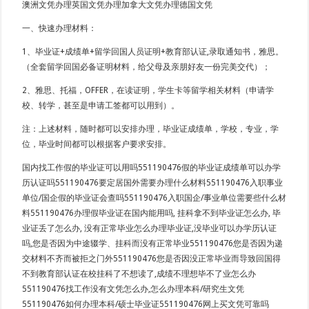
澳洲文凭办理英国文凭办理加拿大文凭办理德国文凭
一、快速办理材料：
1、毕业证+成绩单+留学回国人员证明+教育部认证,录取通知书，雅思。
（全套留学回国必备证明材料，给父母及亲朋好友一份完美交代）；
2、雅思、托福，OFFER，在读证明，学生卡等留学相关材料（申请学
校、转学，甚至是申请工签都可以用到）。
注：上述材料，随时都可以安排办理，毕业证成绩单，学校，专业，学
位，毕业时间都可以根据客户要求安排。
国内找工作假的毕业证可以用吗551190476假的毕业证成绩单可以办学
历认证吗551190476要定居国外需要办理什么材料551190476入职事业
单位/国企假的毕业证会查吗551190476入职国企/事业单位需要些什么材
料551190476办理假毕业证在国内能用吗, 挂科拿不到毕业证怎么办, 毕
业证丢了怎么办, 没有正常毕业怎么办理毕业证,没毕业可以办学历认证
吗,您是否因为中途辍学、挂科而没有正常毕业551190476您是否因为递
交材料不齐而被拒之门外551190476您是否因没正常毕业而导致回国得
不到教育部认证在校挂科了不想读了,成绩不理想毕不了业怎么办
551190476找工作没有文凭怎么办,怎么办理本科/研究生文凭
551190476如何办理本科/硕士毕业证551190476网上买文凭可靠吗