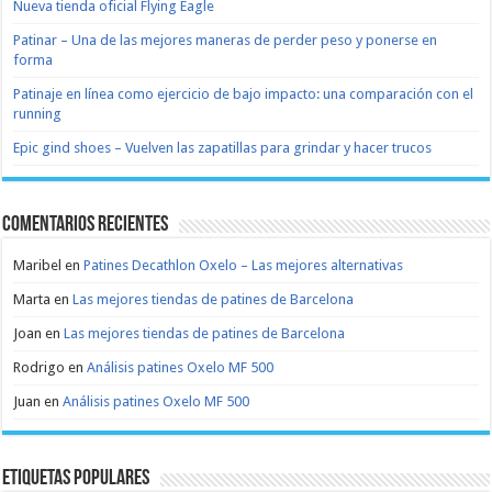
Nueva tienda oficial Flying Eagle
Patinar – Una de las mejores maneras de perder peso y ponerse en
forma
Patinaje en línea como ejercicio de bajo impacto: una comparación con el
running
Epic gind shoes – Vuelven las zapatillas para grindar y hacer trucos
Comentarios recientes
Maribel
en
Patines Decathlon Oxelo – Las mejores alternativas
Marta
en
Las mejores tiendas de patines de Barcelona
Joan
en
Las mejores tiendas de patines de Barcelona
Rodrigo
en
Análisis patines Oxelo MF 500
Juan
en
Análisis patines Oxelo MF 500
Etiquetas populares