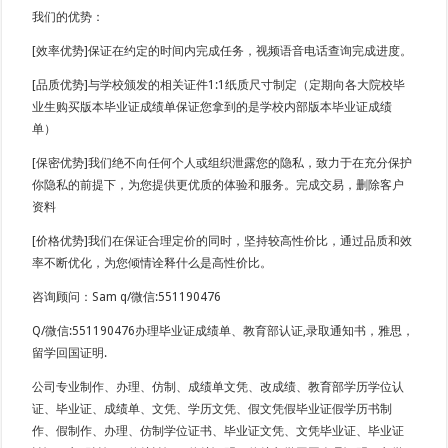
我们的优势：
[效率优势]保证在约定的时间内完成任务，视频语音电话查询完成进度。
[品质优势]与学校颁发的相关证件1:1纸质尺寸制定（定期向各大院校毕
业生购买版本毕业证成绩单保证您拿到的是学校内部版本毕业证成绩
单）
[保密优势]我们绝不向任何个人或组织泄露您的隐私，致力于在充分保护
你隐私的前提下，为您提供更优质的体验和服务。完成交易，删除客户
资料
[价格优势]我们在保证合理定价的同时，坚持较高性价比，通过品质和效
率不断优化，为您倾情诠释什么是高性价比。
咨询顾问：Sam q/微信:551190476
Q/微信:551190476办理毕业证成绩单、教育部认证,录取通知书，雅思，
留学回国证明.
公司专业制作、办理、仿制、成绩单文凭、改成绩、教育部学历学位认
证、毕业证、成绩单、文凭、学历文凭、假文凭假毕业证假学历书制
作、假制作、办理、仿制学位证书、毕业证文凭、文凭毕业证、毕业证