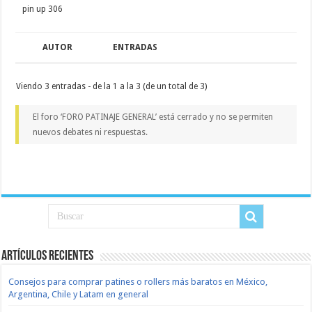
pin up 306
AUTOR
ENTRADAS
Viendo 3 entradas - de la 1 a la 3 (de un total de 3)
El foro ‘FORO PATINAJE GENERAL’ está cerrado y no se permiten
nuevos debates ni respuestas.
Artículos recientes
Consejos para comprar patines o rollers más baratos en México,
Argentina, Chile y Latam en general