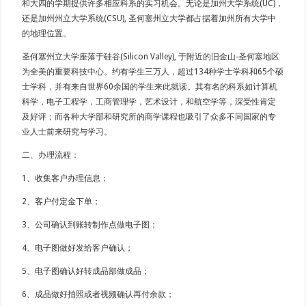
和大四的学期提供许多相应科系的实习机会。无论是加州大学系统(UC)，
还是加州州立大学系统(CSU), 圣何塞州立大学都占据着加州所有大学中
的地理位置。
圣何塞州立大学座落于硅谷(Silicon Valley), 于附近的旧金山-圣何塞地区
为全美的重要科技中心。约有学生三万人，超过134种学士学科和65个硕
士学科，并有来自世界60余国的学生来此就读。其有名的科系如计算机
科学，电子工程学，工商管理学，艺术设计，和航空学等，深受性肯定
及好评；而各种大学部和研究所的商学课程也吸引了众多不同国家的专
业人士前来研究与学习。
二、办理流程：
1、收集客户办理信息；
2、客户付定金下单；
3、公司确认到账转制作点做电子图；
4、电子图做好发给客户确认；
5、电子图确认好转成品部做成品；
6、成品做好拍照或者视频确认再付余款；