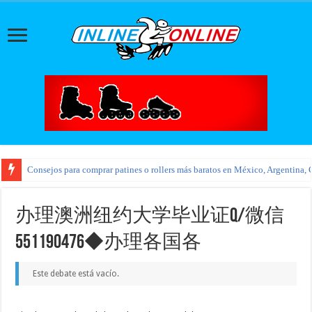
Consejos para comprar patines o rollers más baratos en México, Argentina, 
办理澳洲纽约大学毕业证Q/微信
551190476◆办理各国各
Este debate está vacío.