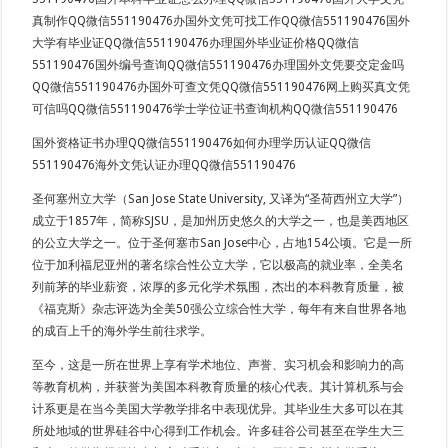
真制作QQ微信551190476办国外文凭可找工作QQ微信551190476国外
大学有毕业证QQ微信551190476办理国外毕业证价格QQ微信
551190476国外编号查询QQ微信551190476办理国外文凭要交定金吗
QQ微信551190476办国外可查文凭QQ微信551190476网上购买真文凭
可信吗QQ微信551190476学士学位证书查询机构QQ微信551190476
国外资格证书办理QQ微信551190476如何办理学历认证QQ微信
551190476海外文凭认证办理QQ微信551190476
圣何塞州立大学（San Jose State University, 又译为“圣荷西州立大学”）
成立于1857年，简称SJSU，是加州历史悠久的大学之一，也是美西地区
的公立大学之一。位于圣何塞市San Jose中心，占地154公顷。它是一所
位于加利福尼亚州的著名综合性公立大学，它以极高的就业率，全美名
列前茅的毕业薪资，浓厚的多元化学术氛围，杰出的本科教育质量，被
《福克斯》杂志评选为全美50强公立综合性大学，每年有来自世界各地
的成百上千的海外学生前往求学。
至今，这是一所在世界上享有学术地位、声誉、实习机会和影响力的高
等教育机构，并获誉为美国本科教育质量的核心代表。其计算机系与会
计系更是在当今美国大学教学排名中表现优异。其毕业生大多可以在其
所处地域的世界硅谷中心得到工作机会。许多硅谷公司甚至在学生大三