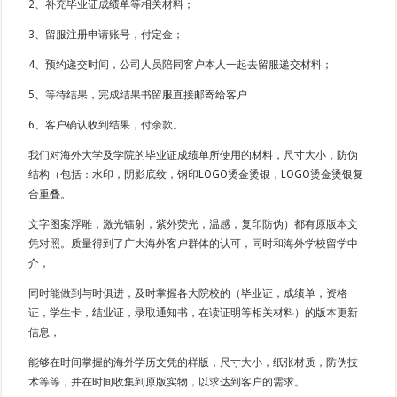
2、补充毕业证成绩单等相关材料；
3、留服注册申请账号，付定金；
4、预约递交时间，公司人员陪同客户本人一起去留服递交材料；
5、等待结果，完成结果书留服直接邮寄给客户
6、客户确认收到结果，付余款。
我们对海外大学及学院的毕业证成绩单所使用的材料，尺寸大小，防伪
结构（包括：水印，阴影底纹，钢印LOGO烫金烫银，LOGO烫金烫银复
合重叠。
文字图案浮雕，激光镭射，紫外荧光，温感，复印防伪）都有原版本文
凭对照。质量得到了广大海外客户群体的认可，同时和海外学校留学中
介，
同时能做到与时俱进，及时掌握各大院校的（毕业证，成绩单，资格
证，学生卡，结业证，录取通知书，在读证明等相关材料）的版本更新
信息，
能够在时间掌握的海外学历文凭的样版，尺寸大小，纸张材质，防伪技
术等等，并在时间收集到原版实物，以求达到客户的需求。