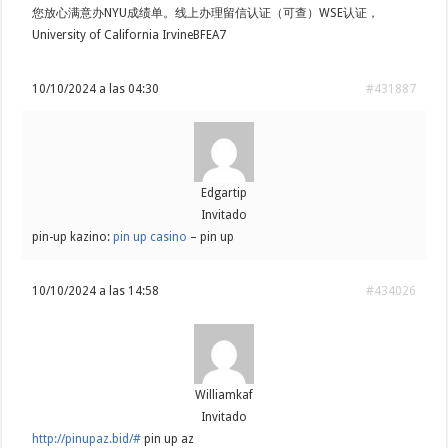
您放心满意办NYU成绩单。线上办理留信认证（可查）WSE认证，
University of California IrvineBFEA7
10/10/2024 a las 04:30
#431887
Edgartip
Invitado
pin-up kazino:
pin up casino
– pin up
10/10/2024 a las 14:58
#434026
Williamkaf
Invitado
http://pinupaz.bid/#
pin up az