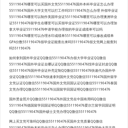
551190476哪里可以买国外文凭551190476国外本科毕业证怎么办理
551190476国外大学文凭可以打工作吗551190476怎么办理 外假毕业证
551190476哪里可以制作美国毕业证551190476哪里可以办理澳洲毕业
证551190476留学生在哪里可以买假毕业证551190476哪里可以办理加
拿大毕业证551190476申请学校办理假的毕业证成绩单可以吗
551190476哪里可以办理水印成绩单551190476哪里可以修改成绩单
GPA分数551190476假毕业证能查出来吗551190476假文凭网上能查到
吗551190476
如何拿到国外毕业证QQ微信551190476办假大学毕业证QQ微信
551190476国外毕业证去哪认证QQ微信551190476找毕业证封皮QQ微
信551190476国外毕业证外壳定制QQ微信551190476快速代办国外毕
业证QQ微信551190476快速拿到国外文凭QQ微信551190476国外留学
文凭认证QQ微信551190476国外文凭回国认证QQ微信551190476泰国
文凭办理QQ微信551190476法国留学回国证明QQ微信551190476
国外烫金照片QQ微信551190476外国文凭在中国有用吗QQ微信
551190476德国留学回国证明QQ微信551190476爱尔兰留学回国证明
QQ微信551190476国外硕士文凭办理QQ微信551190476
网上买文凭可靠吗QQ微信551190476买国外文凭质量QQ微信
551190476国外本科毕业证怎么办理QQ微信551190476国外大学文凭