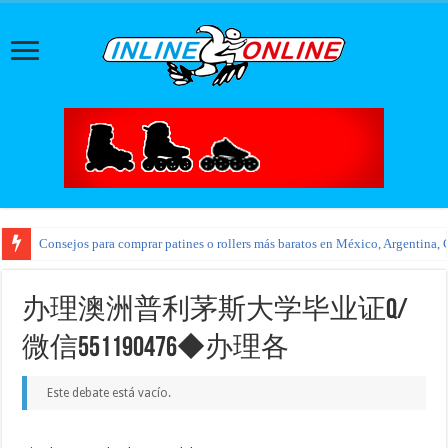
Consejos para comprar patines o rollers más baratos en México, Argentina, 
办理澳洲普利茅斯大学毕业证Q/
微信551190476◆办理各
Este debate está vacío.