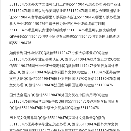
551190476国外大学文凭可以打工作吗551190476怎么办理 外假毕业证
551190476哪里可以制作美国毕业证551190476哪里可以办理澳洲毕业
证551190476留学生在哪里可以买假毕业证551190476哪里可以办理加
拿大毕业证551190476申请学校办理假的毕业证成绩单可以吗
551190476哪里可以办理水印成绩单551190476哪里可以修改成绩单
GPA分数551190476假毕业证能查出来吗551190476假文凭网上能查到
吗551190476
如何拿到国外毕业证QQ微信551190476办假大学毕业证QQ微信
551190476国外毕业证去哪认证QQ微信551190476找毕业证封皮QQ微
信551190476国外毕业证外壳定制QQ微信551190476快速代办国外毕
业证QQ微信551190476快速拿到国外文凭QQ微信551190476国外留学
文凭认证QQ微信551190476国外文凭回国认证QQ微信551190476泰国
文凭办理QQ微信551190476法国留学回国证明QQ微信551190476
国外烫金照片QQ微信551190476外国文凭在中国有用吗QQ微信
551190476德国留学回国证明QQ微信551190476爱尔兰留学回国证明
QQ微信551190476国外硕士文凭办理QQ微信551190476
网上买文凭可靠吗QQ微信551190476买国外文凭质量QQ微信
551190476国外本科毕业证怎么办理QQ微信551190476国外大学文凭
真制作QQ微信551190476办国外文凭可找工作QQ微信551190476国外