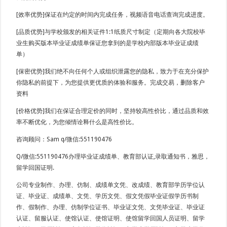
[效率优势]保证在约定的时间内完成任务，视频语音电话查询完成进度。
[品质优势]与学校颁发的相关证件1:1纸质尺寸制定（定期向各大院校毕
业生购买版本毕业证成绩单保证您拿到的是学校内部版本毕业证成绩
单）
[保密优势]我们绝不向任何个人或组织泄露您的隐私，致力于在充分保护
你隐私的前提下，为您提供更优质的体验和服务。完成交易，删除客户
资料
[价格优势]我们在保证合理定价的同时，坚持较高性价比，通过品质和效
率不断优化，为您倾情诠释什么是高性价比。
咨询顾问：Sam q/微信:551190476
Q/微信:551190476办理毕业证成绩单、教育部认证,录取通知书，雅思，
留学回国证明.
公司专业制作、办理、仿制、成绩单文凭、改成绩、教育部学历学位认
证、毕业证、成绩单、文凭、学历文凭、假文凭假毕业证假学历书制
作、假制作、办理、仿制学位证书、毕业证文凭、文凭毕业证、毕业证
认证、留服认证、使馆认证、使馆证明、使馆留学回国人员证明、留学