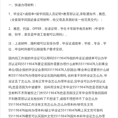
一、快速办理材料：
1、毕业证+成绩单+留学回国人员证明+教育部认证,录取通知书，雅思。
（全套留学回国必备证明材料，给父母及亲朋好友一份完美交代）；
2、雅思、托福，OFFER，在读证明，学生卡等留学相关材料（申请学
校、转学，甚至是申请工签都可以用到）。
注：上述材料，随时都可以安排办理，毕业证成绩单，学校，专业，学
位，毕业时间都可以根据客户要求安排。
国内找工作假的毕业证可以用吗551190476假的毕业证成绩单可以办学
历认证吗551190476要定居国外需要办理什么材料551190476入职事业
单位/国企假的毕业证会查吗551190476入职国企/事业单位需要些什么材
料551190476办理假毕业证在国内能用吗, 挂科拿不到毕业证怎么办, 毕
业证丢了怎么办, 没有正常毕业怎么办理毕业证,没毕业可以办学历认证
吗,您是否因为中途辍学、挂科而没有正常毕业551190476您是否因为递
交材料不齐而被拒之门外551190476您是否因没正常毕业而导致回国得
不到教育部认证在校挂科了不想读了,成绩不理想毕不了业怎么办
551190476找工作没有文凭怎么办,怎么办理本科/研究生文凭
551190476如何办理本科/硕士毕业证551190476网上买文凭可靠吗
551190476哪里可以买国外文凭551190476国外本科毕业证怎么办理