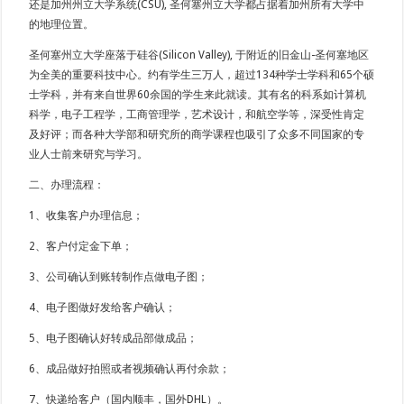
还是加州州立大学系统(CSU), 圣何塞州立大学都占据着加州所有大学中
的地理位置。
圣何塞州立大学座落于硅谷(Silicon Valley), 于附近的旧金山-圣何塞地区
为全美的重要科技中心。约有学生三万人，超过134种学士学科和65个硕
士学科，并有来自世界60余国的学生来此就读。其有名的科系如计算机
科学，电子工程学，工商管理学，艺术设计，和航空学等，深受性肯定
及好评；而各种大学部和研究所的商学课程也吸引了众多不同国家的专
业人士前来研究与学习。
二、办理流程：
1、收集客户办理信息；
2、客户付定金下单；
3、公司确认到账转制作点做电子图；
4、电子图做好发给客户确认；
5、电子图确认好转成品部做成品；
6、成品做好拍照或者视频确认再付余款；
7、快递给客户（国内顺丰，国外DHL）。