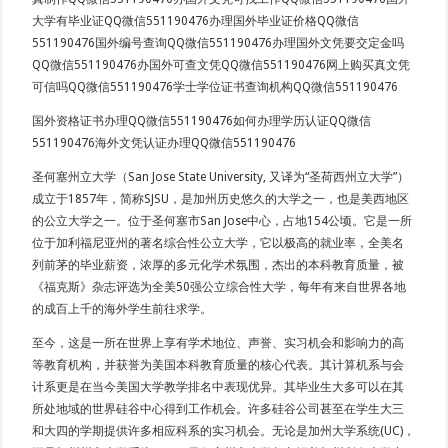
大学有毕业证QQ微信551190476办理国外毕业证价格QQ微信
551190476国外编号查询QQ微信551190476办理国外文凭要交定金吗
QQ微信551190476办国外可查文凭QQ微信551190476网上购买真文凭
可信吗QQ微信551190476学士学位证书查询机构QQ微信551190476
国外资格证书办理QQ微信551190476如何办理学历认证QQ微信
551190476海外文凭认证办理QQ微信551190476
圣何塞州立大学（San Jose State University, 又译为“圣荷西州立大学”）
成立于1857年，简称SJSU，是加州历史悠久的大学之一，也是美西地区
的公立大学之一。位于圣何塞市San Jose中心，占地154公顷。它是一所
位于加利福尼亚州的著名综合性公立大学，它以极高的就业率，全美名
列前茅的毕业薪资，浓厚的多元化学术氛围，杰出的本科教育质量，被
《福克斯》杂志评选为全美50强公立综合性大学，每年有来自世界各地
的成百上千的海外学生前往求学。
至今，这是一所在世界上享有学术地位、声誉、实习机会和影响力的高
等教育机构，并获誉为美国本科教育质量的核心代表。其计算机系与会
计系更是在当今美国大学教学排名中表现优异。其毕业生大多可以在其
所处地域的世界硅谷中心得到工作机会。许多硅谷公司甚至在学生大三
和大四的学期提供许多相应科系的实习机会。无论是加州大学系统(UC)，