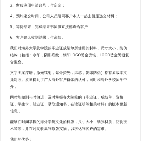
3、留服注册申请账号，付定金；
4、预约递交时间，公司人员陪同客户本人一起去留服递交材料；
5、等待结果，完成结果书留服直接邮寄给客户
6、客户确认收到结果，付余款。
我们对海外大学及学院的毕业证成绩单所使用的材料，尺寸大小，防伪
结构（包括：水印，阴影底纹，钢印LOGO烫金烫银，LOGO烫金烫银复
合重叠。
文字图案浮雕，激光镭射，紫外荧光，温感，复印防伪）都有原版本文
凭对照。质量得到了广大海外客户群体的认可，同时和海外学校留学中
介，
同时能做到与时俱进，及时掌握各大院校的（毕业证，成绩单，资格
证，学生卡，结业证，录取通知书，在读证明等相关材料）的版本更新
信息，
能够在时间掌握的海外学历文凭的样版，尺寸大小，纸张材质，防伪技
术等等，并在时间收集到原版实物，以求达到客户的需求。
我们的优势：