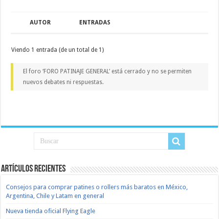
AUTOR
ENTRADAS
Viendo 1 entrada (de un total de 1)
El foro ‘FORO PATINAJE GENERAL’ está cerrado y no se permiten
nuevos debates ni respuestas.
Artículos recientes
Consejos para comprar patines o rollers más baratos en México,
Argentina, Chile y Latam en general
Nueva tienda oficial Flying Eagle