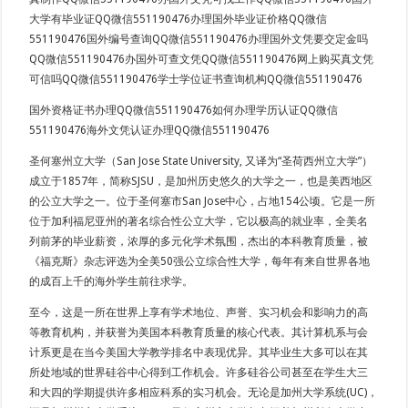
大学有毕业证QQ微信551190476办理国外毕业证价格QQ微信
551190476国外编号查询QQ微信551190476办理国外文凭要交定金吗
QQ微信551190476办国外可查文凭QQ微信551190476网上购买真文凭
可信吗QQ微信551190476学士学位证书查询机构QQ微信551190476
国外资格证书办理QQ微信551190476如何办理学历认证QQ微信
551190476海外文凭认证办理QQ微信551190476
圣何塞州立大学（San Jose State University, 又译为“圣荷西州立大学”）
成立于1857年，简称SJSU，是加州历史悠久的大学之一，也是美西地区
的公立大学之一。位于圣何塞市San Jose中心，占地154公顷。它是一所
位于加利福尼亚州的著名综合性公立大学，它以极高的就业率，全美名
列前茅的毕业薪资，浓厚的多元化学术氛围，杰出的本科教育质量，被
《福克斯》杂志评选为全美50强公立综合性大学，每年有来自世界各地
的成百上千的海外学生前往求学。
至今，这是一所在世界上享有学术地位、声誉、实习机会和影响力的高
等教育机构，并获誉为美国本科教育质量的核心代表。其计算机系与会
计系更是在当今美国大学教学排名中表现优异。其毕业生大多可以在其
所处地域的世界硅谷中心得到工作机会。许多硅谷公司甚至在学生大三
和大四的学期提供许多相应科系的实习机会。无论是加州大学系统(UC)，