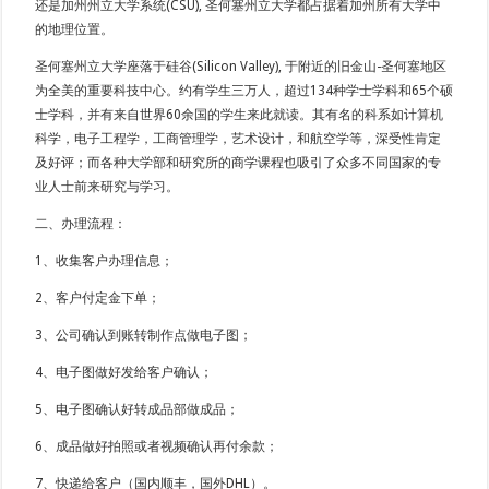
还是加州州立大学系统(CSU), 圣何塞州立大学都占据着加州所有大学中
的地理位置。
圣何塞州立大学座落于硅谷(Silicon Valley), 于附近的旧金山-圣何塞地区
为全美的重要科技中心。约有学生三万人，超过134种学士学科和65个硕
士学科，并有来自世界60余国的学生来此就读。其有名的科系如计算机
科学，电子工程学，工商管理学，艺术设计，和航空学等，深受性肯定
及好评；而各种大学部和研究所的商学课程也吸引了众多不同国家的专
业人士前来研究与学习。
二、办理流程：
1、收集客户办理信息；
2、客户付定金下单；
3、公司确认到账转制作点做电子图；
4、电子图做好发给客户确认；
5、电子图确认好转成品部做成品；
6、成品做好拍照或者视频确认再付余款；
7、快递给客户（国内顺丰，国外DHL）。