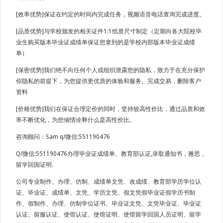
[效率优势]保证在约定的时间内完成任务，视频语音电话查询完成进度。
[品质优势]与学校颁发的相关证件1:1纸质尺寸制定（定期向各大院校毕
业生购买版本毕业证成绩单保证您拿到的是学校内部版本毕业证成绩
单）
[保密优势]我们绝不向任何个人或组织泄露您的隐私，致力于在充分保护
你隐私的前提下，为您提供更优质的体验和服务。完成交易，删除客户
资料
[价格优势]我们在保证合理定价的同时，坚持较高性价比，通过品质和效
率不断优化，为您倾情诠释什么是高性价比。
咨询顾问：Sam q/微信:551190476
Q/微信:551190476办理毕业证成绩单、教育部认证,录取通知书，雅思，
留学回国证明.
公司专业制作、办理、仿制、成绩单文凭、改成绩、教育部学历学位认
证、毕业证、成绩单、文凭、学历文凭、假文凭假毕业证假学历书制
作、假制作、办理、仿制学位证书、毕业证文凭、文凭毕业证、毕业证
认证、留服认证、使馆认证、使馆证明、使馆留学回国人员证明、留学