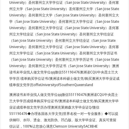
University）圣何塞州立大学学位证（San Jose State University）圣何塞
州立大学（San Jose State University）圣何塞州立大学（San Jose State
University）圣何塞州立大学（San Jose State University）圣何塞州立大
学（San Jose State University）圣何塞州立大学学位证（San Jose State
University）圣何塞州立大学学位证（San Jose State University）圣何塞
州立大学结业证（San Jose State University）圣何塞州立大学结业证
（San Jose State University）圣何塞州立大学结业证（San Jose State
University）圣何塞州立大学学位证（San Jose State University）圣何塞
州立大学学位证（San Jose State University）圣何塞州立大学学历证书
（San Jose State University）圣何塞州立大学学历证书（San Jose State
University）圣何塞州立大学学历证书（San Jose State University）澳洲
读书未毕业找人做文凭学位qq微信551190476澳洲读CQU中央昆士兰大
学学历 绩单购买学位证书/澳洲读本科硕士做文凭/购买澳洲大学毕业证成
绩单假文凭学历offieUniversityofSouthernQueensland
澳洲读书未毕业找人做文凭学位qq微信551190476澳洲读CQU中央昆士
兰大学学历成绩单购买学位证书/澳洲读本科硕士做文凭/购买澳洲大学毕
业证成绩单假文凭学历办理澳洲克莱姆森大学毕业证Q/微信
551190476◆办理各国各大学文凭(世界名校一对一专业服务）◆可以提
供钢印、水印、烫金、激光防伪、凹凸版、版大学毕业证、真实可查留
信认证，100%让您放心满意Clemson University5AC8B4E