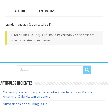
AUTOR
ENTRADAS
Viendo 1 entrada (de un total de 1)
El foro ‘FORO PATINAJE GENERAL’ está cerrado y no se permiten
nuevos debates ni respuestas.
Artículos recientes
Consejos para comprar patines o rollers más baratos en México,
Argentina, Chile y Latam en general
Nueva tienda oficial Flying Eagle