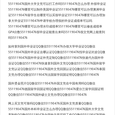
551190476国外大学文凭可以打工作吗551190476怎么办理 外假毕业证
551190476哪里可以制作美国毕业证551190476哪里可以办理澳洲毕业
证551190476留学生在哪里可以买假毕业证551190476哪里可以办理加
拿大毕业证551190476申请学校办理假的毕业证成绩单可以吗
551190476哪里可以办理水印成绩单551190476哪里可以修改成绩单
GPA分数551190476假毕业证能查出来吗551190476假文凭网上能查到
吗551190476
如何拿到国外毕业证QQ微信551190476办假大学毕业证QQ微信
551190476国外毕业证去哪认证QQ微信551190476找毕业证封皮QQ微
信551190476国外毕业证外壳定制QQ微信551190476快速代办国外毕
业证QQ微信551190476快速拿到国外文凭QQ微信551190476国外留学
文凭认证QQ微信551190476国外文凭回国认证QQ微信551190476泰国
文凭办理QQ微信551190476法国留学回国证明QQ微信551190476
国外烫金照片QQ微信551190476外国文凭在中国有用吗QQ微信
551190476德国留学回国证明QQ微信551190476爱尔兰留学回国证明
QQ微信551190476国外硕士文凭办理QQ微信551190476
网上买文凭可靠吗QQ微信551190476买国外文凭质量QQ微信
551190476国外本科毕业证怎么办理QQ微信551190476国外大学文凭
真制作QQ微信551190476办国外文凭可找工作QQ微信551190476国外