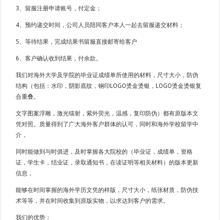
3、留服注册申请账号，付定金；
4、预约递交时间，公司人员陪同客户本人一起去留服递交材料；
5、等待结果，完成结果书留服直接邮寄给客户
6、客户确认收到结果，付余款。
我们对海外大学及学院的毕业证成绩单所使用的材料，尺寸大小，防伪
结构（包括：水印，阴影底纹，钢印LOGO烫金烫银，LOGO烫金烫银复
合重叠。
文字图案浮雕，激光镭射，紫外荧光，温感，复印防伪）都有原版本文
凭对照。质量得到了广大海外客户群体的认可，同时和海外学校留学中
介，
同时能做到与时俱进，及时掌握各大院校的（毕业证，成绩单，资格
证，学生卡，结业证，录取通知书，在读证明等相关材料）的版本更新
信息，
能够在时间掌握的海外学历文凭的样版，尺寸大小，纸张材质，防伪技
术等等，并在时间收集到原版实物，以求达到客户的需求。
我们的优势：