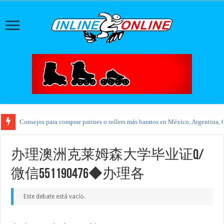
Consejos para comprar patines o rollers más baratos en México, Argentina, 
办理澳洲克莱姆森大学毕业证Q/
微信551190476◆办理各
Este debate está vacío.