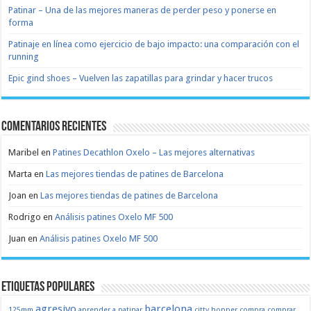
Patinar – Una de las mejores maneras de perder peso y ponerse en
forma
Patinaje en línea como ejercicio de bajo impacto: una comparación con el
running
Epic gind shoes – Vuelven las zapatillas para grindar y hacer trucos
Comentarios recientes
Maribel
en
Patines Decathlon Oxelo – Las mejores alternativas
Marta
en
Las mejores tiendas de patines de Barcelona
Joan
en
Las mejores tiendas de patines de Barcelona
Rodrigo
en
Análisis patines Oxelo MF 500
Juan
en
Análisis patines Oxelo MF 500
Etiquetas populares
agresivo
barcelona
125mm
aprender a patinar
citty hopper
compra
comprar