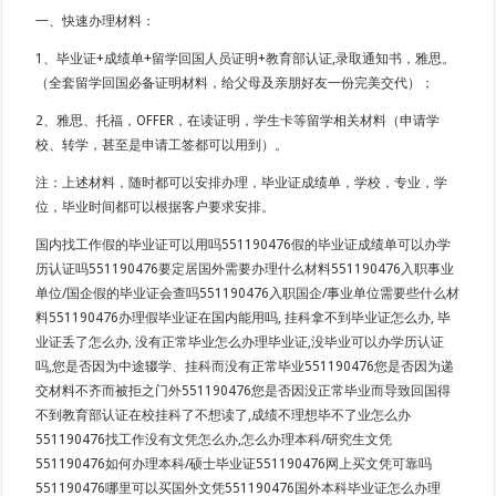
一、快速办理材料：
1、毕业证+成绩单+留学回国人员证明+教育部认证,录取通知书，雅思。
（全套留学回国必备证明材料，给父母及亲朋好友一份完美交代）；
2、雅思、托福，OFFER，在读证明，学生卡等留学相关材料（申请学
校、转学，甚至是申请工签都可以用到）。
注：上述材料，随时都可以安排办理，毕业证成绩单，学校，专业，学
位，毕业时间都可以根据客户要求安排。
国内找工作假的毕业证可以用吗551190476假的毕业证成绩单可以办学
历认证吗551190476要定居国外需要办理什么材料551190476入职事业
单位/国企假的毕业证会查吗551190476入职国企/事业单位需要些什么材
料551190476办理假毕业证在国内能用吗, 挂科拿不到毕业证怎么办, 毕
业证丢了怎么办, 没有正常毕业怎么办理毕业证,没毕业可以办学历认证
吗,您是否因为中途辍学、挂科而没有正常毕业551190476您是否因为递
交材料不齐而被拒之门外551190476您是否因没正常毕业而导致回国得
不到教育部认证在校挂科了不想读了,成绩不理想毕不了业怎么办
551190476找工作没有文凭怎么办,怎么办理本科/研究生文凭
551190476如何办理本科/硕士毕业证551190476网上买文凭可靠吗
551190476哪里可以买国外文凭551190476国外本科毕业证怎么办理