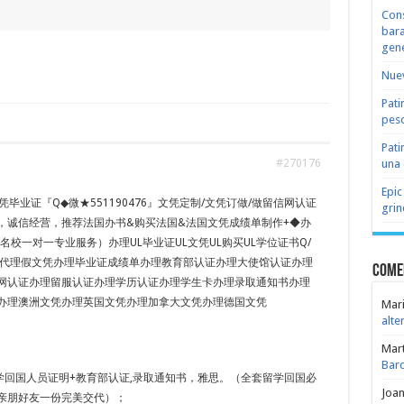
Cons
bara
gene
Nuev
Pati
peso
Pati
una 
#270176
Epic
毕业证『Q◆微★551190476』文凭定制/文凭订做/做留信网认证
grin
，诚信经营，推荐法国办书&购买法国&法国文凭成绩单制作+◆办
名校一对一专业服务）办理UL毕业证UL文凭UL购买UL学位证书Q/
招留学代理假文凭办理毕业证成绩单办理教育部认证办理大使馆认证办理
Come
网认证办理留服认证办理学历认证办理学生卡办理录取通知书办理
办理澳洲文凭办理英国文凭办理加拿大文凭办理德国文凭
Mari
alte
Mar
Bar
学回国人员证明+教育部认证,录取通知书，雅思。（全套留学回国必
Joa
亲朋好友一份完美交代）；