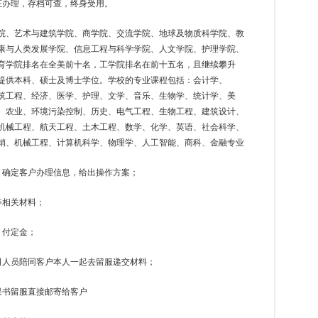
证办理，存档可查，终身受用。
院、艺术与建筑学院、商学院、交流学院、地球及物质科学院、教
康与人类发展学院、信息工程与科学学院、人文学院、护理学院、
育学院排名在全美前十名，工学院排名在前十五名，且继续攀升
提供本科、硕士及博士学位。学校的专业课程包括：会计学、
建筑工程、经济、医学、护理、文学、音乐、生物学、统计学、美
、农业、环境污染控制、历史、电气工程、生物工程、建筑设计、
机械工程、航天工程、土木工程、数学、化学、英语、社会科学、
销、机械工程、计算机科学、物理学、人工智能、商科、金融专业
，确定客户办理信息，给出操作方案；
等相关材料；
，付定金；
司人员陪同客户本人一起去留服递交材料；
果书留服直接邮寄给客户