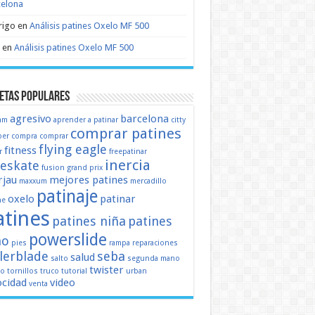
celona
rigo
en
Análisis patines Oxelo MF 500
en
Análisis patines Oxelo MF 500
etas populares
agresivo
barcelona
mm
aprender a patinar
citty
comprar patines
er
compra
comprar
flying eagle
fitness
r
freepatinar
inercia
eeskate
fusion
grand prix
jau
mejores patines
maxxum
mercadillo
patinaje
oxelo
patinar
ne
atines
patines niña
patines
powerslide
ño
pies
rampa
reparaciones
llerblade
seba
salud
salto
segunda mano
twister
mo
tornillos
truco
tutorial
urban
ocidad
video
venta