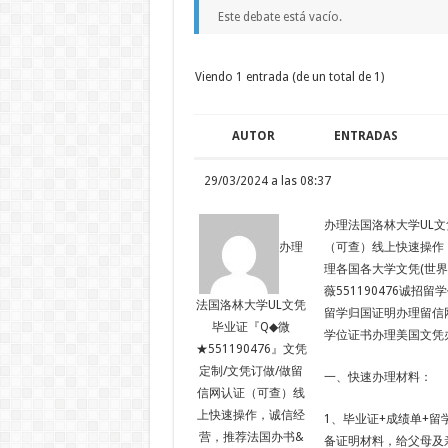
Este debate está vacío.
Viendo 1 entrada (de un total de 1)
AUTOR
ENTRADAS
29/03/2024 a las 08:37
办理法国洛林大学UL文凭
（可查）线上快速操作
办理
理各国各大学文凭(世界
薇551190476诚
法国洛林大学UL文凭
留学归国证明办理留信
毕业证『Q◆微
学位证书办理美国文凭
★551190476』文凭
定制/文凭订做/做留
一、快速办理材料：
信网认证（可查）线
上快速操作，诚信经
1、毕业证+成绩单+留
营，推荐法国办书&
备证明材料，给父母及