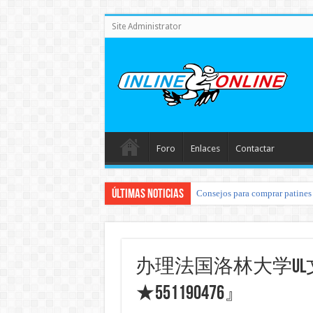
Site Administrator
Foro
Enlaces
Contactar
Últimas noticias
Consejos para comprar patines 
办理法国洛林大学UL
★551190476』