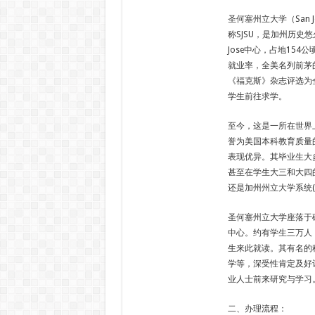
圣何塞州立大学（San Jos
称SJSU，是加州历史
Jose中心，占地15
就业率，全美名列前茅
《福克斯》杂志评选为
学生前往求学。
至今，这是一所在世界
誉为美国本科教育质量
表现优异。其毕业生大
甚至在学生大三和大四
还是加州州立大学系统(
圣何塞州立大学座落于硅谷(
中心。约有学生三万人，
生来此就读。其有名的
学等，深受性肯定及好
业人士前来研究与学习
二、办理流程：