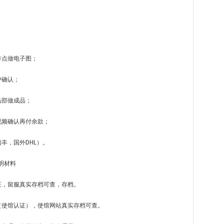
；
作点做电子图；
户确认；
品部做成品；
视频确认再付余款；
丰，国外DHL）。
明材料
证，留服真实存档可查，存档。
（使馆认证），使馆网站真实存档可查。