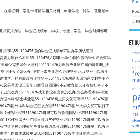
Bar
ER，在读证明，学生卡等留学相关材料（申请学校、转学，甚至是申
Rod
Juan
可以安排办理，毕业证成绩单，学校，专业，学位，毕业时间都可
Etiqu
以用吗551190476假的毕业证成绩单可以办学历认证吗
125
国外需要办理什么材料551190476入职事业单位/国企假的毕业证会查吗
hopp
企/事业单位需要些什么材料551190476办理假毕业证在国内能用吗, 挂
dolo
 毕业证丢了怎么办, 没有正常毕业怎么办理毕业证,没毕业可以办学
fr
途辍学、挂科而没有正常毕业551190476您是否因为递交材料不齐
mar
0476您是否因没正常毕业而导致回国得不到教育部认证在校挂科了不
onli
了业怎么办551190476找工作没有文凭怎么办,怎么办理本科/研究
p
何办理本科/硕士毕业证551190476网上买文凭可靠吗551190476哪
ni
90476国外本科毕业证怎么办理551190476国外大学文凭可以打工
ro
办理 外假毕业证551190476哪里可以制作美国毕业证551190476哪
1190476留学生在哪里可以买假毕业证551190476哪里可以办理
slo
vel
476申请学校办理假的毕业证成绩单可以吗551190476哪里可以办理
76哪里可以修改成绩单GPA分数551190476假毕业证能查出来吗