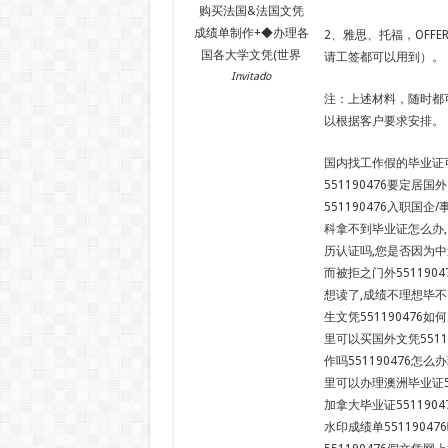
购买法国&法国文凭
成绩单制作+◆办理各
2、雅思、托福，OFF
国各大学文凭(世界
请工签都可以用到）。
Invitado
注：上述材料，随时都
以根据客户要求安排。
国内找工作假的毕业证可
551190476要定居
551190476入职国
科拿不到毕业证怎么办,
历认证吗,您是否因为中
而被拒之门外55119
想读了,成绩不理想毕不
生文凭551190476如
里可以买国外文凭5511
作吗551190476怎么
里可以办理澳洲毕业证55
加拿大毕业证551190
水印成绩单5511904