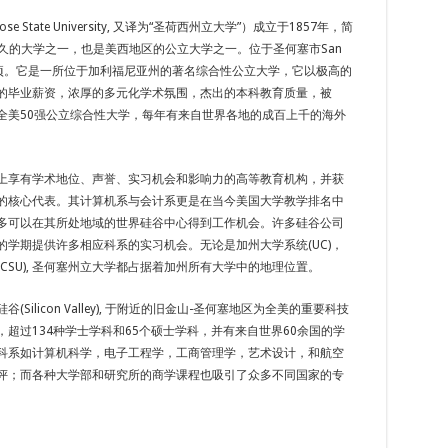
e State University, 又译为“圣荷西州立大学”）成立于1857年，简
悠久的大学之一，也是美西地区的公立大学之一。位于圣何塞市San
4公顷。它是一所位于加利福尼亚州的著名综合性公立大学，它以极高的
的毕业薪资，浓厚的多元化学术氛围，杰出的本科教育质量，被
全美50强公立综合性大学，每年有来自世界各地的成百上千的海外
上享有学术地位、声誉、实习机会和影响力的高等教育机构，并获
的核心代表。其计算机系与会计系更是在当今美国大学教学排名中
多可以在其所处地域的世界硅谷中心得到工作机会。许多硅谷公司
的学期提供许多相应科系的实习机会。无论是加州大学系统(UC)，
CSU), 圣何塞州立大学都占据着加州所有大学中的地理位置。
Silicon Valley), 于附近的旧金山-圣何塞地区为全美的重要科技
超过134种学士学科和65个硕士学科，并有来自世界60余国的学
科系如计算机科学，电子工程学，工商管理学，艺术设计，和航空
评；而各种大学部和研究所的商学课程也吸引了众多不同国家的专
。