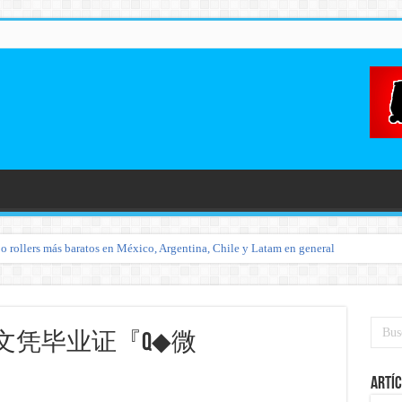
o rollers más baratos en México, Argentina, Chile y Latam en general
文凭毕业证『Q◆微
Artíc