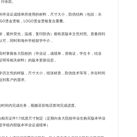
，付余款。
的毕业证成绩单所使用的材料，尺寸大小，防伪结构（包括：水
GO烫金烫银，LOGO烫金烫银复合重叠。
射，紫外荧光，温感，复印防伪）都有原版本文凭对照。质量得到
认可，同时和海外学校留学中介，
及时掌握各大院校的（毕业证，成绩单，资格证，学生卡，结业
证明等相关材料）的版本更新信息，
学历文凭的样版，尺寸大小，纸张材质，防伪技术等等，并在时间
达到客户的需求。
定的时间内完成任务，视频语音电话查询完成进度。
的相关证件1:1纸质尺寸制定（定期向各大院校毕业生购买版本毕业
是学校内部版本毕业证成绩单）