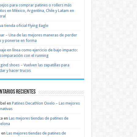
ejos para comprar patines o rollers más
tos en México, Argentina, Chile y Latam en
ral
a tienda oficial Flying Eagle
nar – Una de las mejores maneras de perder
 y ponerse en forma
naje en línea como ejercicio de bajo impacto:
comparación con el running
 gind shoes – Vuelven las zapatillas para
dar y hacer trucos
ntarios recientes
bel
en
Patines Decathlon Oxelo – Las mejores
rnativas
ta
en
Las mejores tiendas de patines de
celona
n
en
Las mejores tiendas de patines de