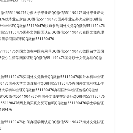
能查到吗551190476
信551190476办假大学毕业证QQ微信551190476国外毕业证去
0476找毕业证封皮QQ微信551190476国外毕业证外壳定制QQ微信
国外毕业证QQ微信551190476快速拿到国外文凭QQ微信551190476
551190476国外文凭回国认证QQ微信551190476泰国文凭办理
法国留学回国证明QQ微信551190476
1190476外国文凭在中国有用吗QQ微信551190476德国留学回国
476爱尔兰留学回国证明QQ微信551190476国外硕士文凭办理QQ微
551190476买国外文凭质量QQ微信551190476国外本科毕业证
90476国外大学文凭真制作QQ微信551190476办国外文凭可找工作
6国外大学有毕业证QQ微信551190476办理国外毕业证价格QQ微信
查询QQ微信551190476办理国外文凭要交定金吗QQ微信551190476
51190476网上购买真文凭可信吗QQ微信551190476学士学位证
90476
551190476如何办理学历认证QQ微信551190476海外文凭认证
6