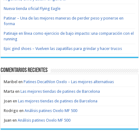
Nueva tienda oficial Flying Eagle
Patinar – Una de las mejores maneras de perder peso y ponerse en
forma
Patinaje en línea como ejercicio de bajo impacto: una comparación con el
running
Epic gind shoes – Vuelven las zapatillas para grindar y hacer trucos
Comentarios recientes
Maribel
en
Patines Decathlon Oxelo – Las mejores alternativas
Marta
en
Las mejores tiendas de patines de Barcelona
Joan
en
Las mejores tiendas de patines de Barcelona
Rodrigo
en
Análisis patines Oxelo MF 500
Juan
en
Análisis patines Oxelo MF 500