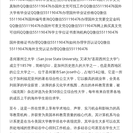
真制作QQ微信551190476办国外文凭可找工作QQ微信551190476国外
大学有毕业证QQ微信551190476办理国外毕业证价格QQ微信
551190476国外编号查询QQ微信551190476办理国外文凭要交定金吗
QQ微信551190476办国外可查文凭QQ微信551190476网上购买真文凭
可信吗QQ微信551190476学士学位证书查询机构QQ微信551190476
国外资格证书办理QQ微信551190476如何办理学历认证QQ微信
551190476海外文凭认证办理QQ微信551190476
圣何塞州立大学（San Jose State University, 又译为“圣荷西州立大学”）
成立于1857年，简称SJSU，是加州历史悠久的大学之一，也是美西地区
的公立大学之一。位于圣何塞市San Jose中心，占地154公顷。它是一所
位于加利福尼亚州的著名综合性公立大学，它以极高的就业率，全美名
列前茅的毕业薪资，浓厚的多元化学术氛围，杰出的本科教育质量，被
《福克斯》杂志评选为全美50强公立综合性大学，每年有来自世界各地
的成百上千的海外学生前往求学。
至今，这是一所在世界上享有学术地位、声誉、实习机会和影响力的高
等教育机构，并获誉为美国本科教育质量的核心代表。其计算机系与会
计系更是在当今美国大学教学排名中表现优异。其毕业生大多可以在其
所处地域的世界硅谷中心得到工作机会。许多硅谷公司甚至在学生大三