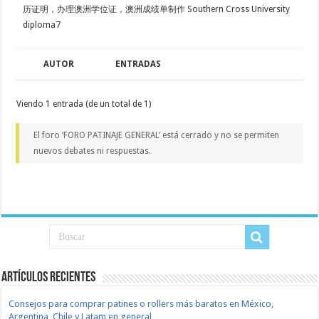
历证明，办理澳洲学位证，澳洲成绩单制作 Southern Cross University
diploma7
AUTOR
ENTRADAS
Viendo 1 entrada (de un total de 1)
El foro ‘FORO PATINAJE GENERAL’ está cerrado y no se permiten
nuevos debates ni respuestas.
Artículos recientes
Consejos para comprar patines o rollers más baratos en México,
Argentina, Chile y Latam en general