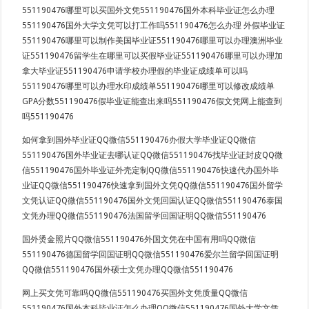
551190476哪里可以买国外文凭551190476国外本科毕业证怎么办理
551190476国外大学文凭可以打工作吗551190476怎么办理 外假毕业证
551190476哪里可以制作美国毕业证551190476哪里可以办理澳洲毕业
证551190476留学生在哪里可以买假毕业证551190476哪里可以办理加
拿大毕业证551190476申请学校办理假的毕业证成绩单可以吗
551190476哪里可以办理水印成绩单551190476哪里可以修改成绩单
GPA分数551190476假毕业证能查出来吗551190476假文凭网上能查到
吗551190476
如何拿到国外毕业证QQ微信551190476办假大学毕业证QQ微信
551190476国外毕业证去哪认证QQ微信551190476找毕业证封皮QQ微
信551190476国外毕业证外壳定制QQ微信551190476快速代办国外毕
业证QQ微信551190476快速拿到国外文凭QQ微信551190476国外留学
文凭认证QQ微信551190476国外文凭回国认证QQ微信551190476泰国
文凭办理QQ微信551190476法国留学回国证明QQ微信551190476
国外烫金照片QQ微信551190476外国文凭在中国有用吗QQ微信
551190476德国留学回国证明QQ微信551190476爱尔兰留学回国证明
QQ微信551190476国外硕士文凭办理QQ微信551190476
网上买文凭可靠吗QQ微信551190476买国外文凭质量QQ微信
551190476国外本科毕业证怎么办理QQ微信551190476国外大学文凭