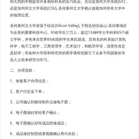
和大四的学期提供许多相应科系的实习机会。无论是加州大学系统(UC)，
还是加州州立大学系统(CSU), 圣何塞州立大学都占据着加州所有大学中
的地理位置。
圣何塞州立大学座落于硅谷(Silicon Valley), 于附近的旧金山-圣何塞地区
为全美的重要科技中心。约有学生三万人，超过134种学士学科和65个硕
士学科，并有来自世界60余国的学生来此就读。其有名的科系如计算机
科学，电子工程学，工商管理学，艺术设计，和航空学等，深受性肯定
及好评；而各种大学部和研究所的商学课程也吸引了众多不同国家的专
业人士前来研究与学习。
二、办理流程：
1、收集客户办理信息；
2、客户付定金下单；
3、公司确认到账转制作点做电子图；
4、电子图做好发给客户确认；
5、电子图确认好转成品部做成品；
6、成品做好拍照或者视频确认再付余款；