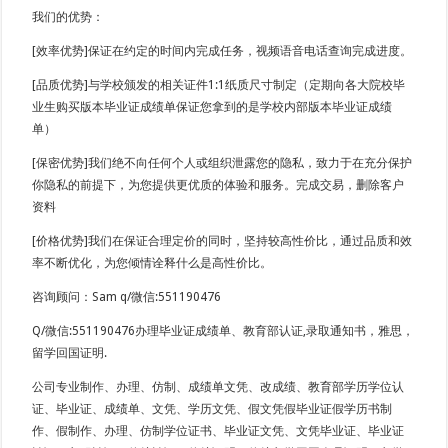
我们的优势：
[效率优势]保证在约定的时间内完成任务，视频语音电话查询完成进度。
[品质优势]与学校颁发的相关证件1:1纸质尺寸制定（定期向各大院校毕
业生购买版本毕业证成绩单保证您拿到的是学校内部版本毕业证成绩
单）
[保密优势]我们绝不向任何个人或组织泄露您的隐私，致力于在充分保护
你隐私的前提下，为您提供更优质的体验和服务。完成交易，删除客户
资料
[价格优势]我们在保证合理定价的同时，坚持较高性价比，通过品质和效
率不断优化，为您倾情诠释什么是高性价比。
咨询顾问：Sam q/微信:551190476
Q/微信:551190476办理毕业证成绩单、教育部认证,录取通知书，雅思，
留学回国证明.
公司专业制作、办理、仿制、成绩单文凭、改成绩、教育部学历学位认
证、毕业证、成绩单、文凭、学历文凭、假文凭假毕业证假学历书制
作、假制作、办理、仿制学位证书、毕业证文凭、文凭毕业证、毕业证