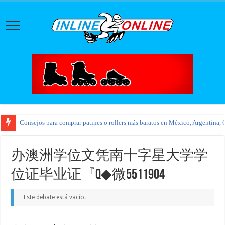
Consejos para comprar patines o rollers más baratos en México, Argentina, 
办澳洲学位文凭南十字星大学学
位证毕业证『Q◆微5511904
Este debate está vacío.