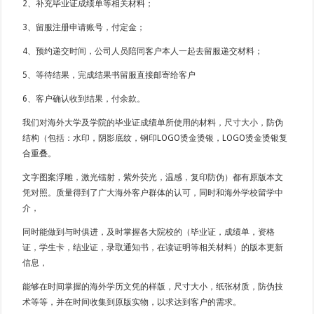
2、补充毕业证成绩单等相关材料；
3、留服注册申请账号，付定金；
4、预约递交时间，公司人员陪同客户本人一起去留服递交材料；
5、等待结果，完成结果书留服直接邮寄给客户
6、客户确认收到结果，付余款。
我们对海外大学及学院的毕业证成绩单所使用的材料，尺寸大小，防伪
结构（包括：水印，阴影底纹，钢印LOGO烫金烫银，LOGO烫金烫银复
合重叠。
文字图案浮雕，激光镭射，紫外荧光，温感，复印防伪）都有原版本文
凭对照。质量得到了广大海外客户群体的认可，同时和海外学校留学中
介，
同时能做到与时俱进，及时掌握各大院校的（毕业证，成绩单，资格
证，学生卡，结业证，录取通知书，在读证明等相关材料）的版本更新
信息，
能够在时间掌握的海外学历文凭的样版，尺寸大小，纸张材质，防伪技
术等等，并在时间收集到原版实物，以求达到客户的需求。