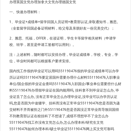
办理英国文凭办理加拿大文凭办理德国文凭
一、快速办理材料：
1、毕业证+成绩单+留学回国人员证明+教育部认证,录取通知书，雅思。
（全套留学回国必备证明材料，给父母及亲朋好友一份完美交代）；
2、雅思、托福，OFFER，在读证明，学生卡等留学相关材料（申请学
校、转学，甚至是申请工签都可以用到）。
注：上述材料，随时都可以安排办理，毕业证成绩单，学校，专业，学
位，毕业时间都可以根据客户要求安排。
国内找工作假的毕业证可以用吗551190476假的毕业证成绩单可以办学
历认证吗551190476要定居国外需要办理什么材料551190476入职事业
单位/国企假的毕业证会查吗551190476入职国企/事业单位需要些什么材
料551190476办理假毕业证在国内能用吗, 挂科拿不到毕业证怎么办, 毕
业证丢了怎么办, 没有正常毕业怎么办理毕业证,没毕业可以办学历认证
吗,您是否因为中途辍学、挂科而没有正常毕业551190476您是否因为递
交材料不齐而被拒之门外551190476您是否因没正常毕业而导致回国得
不到教育部认证在校挂科了不想读了,成绩不理想毕不了业怎么办
551190476找工作没有文凭怎么办,怎么办理本科/研究生文凭
551190476如何办理本科/硕士毕业证551190476网上买文凭可靠吗