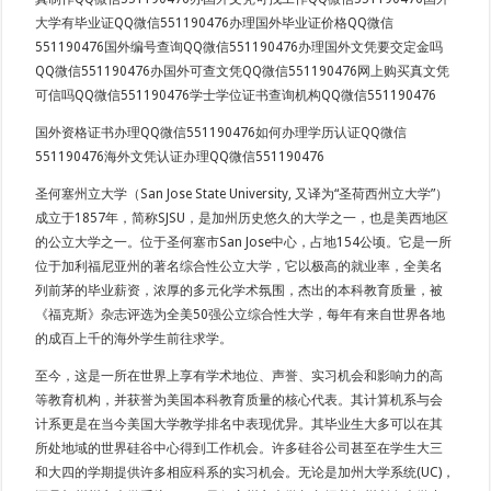
大学有毕业证QQ微信551190476办理国外毕业证价格QQ微信
551190476国外编号查询QQ微信551190476办理国外文凭要交定金吗
QQ微信551190476办国外可查文凭QQ微信551190476网上购买真文凭
可信吗QQ微信551190476学士学位证书查询机构QQ微信551190476
国外资格证书办理QQ微信551190476如何办理学历认证QQ微信
551190476海外文凭认证办理QQ微信551190476
圣何塞州立大学（San Jose State University, 又译为“圣荷西州立大学”）
成立于1857年，简称SJSU，是加州历史悠久的大学之一，也是美西地区
的公立大学之一。位于圣何塞市San Jose中心，占地154公顷。它是一所
位于加利福尼亚州的著名综合性公立大学，它以极高的就业率，全美名
列前茅的毕业薪资，浓厚的多元化学术氛围，杰出的本科教育质量，被
《福克斯》杂志评选为全美50强公立综合性大学，每年有来自世界各地
的成百上千的海外学生前往求学。
至今，这是一所在世界上享有学术地位、声誉、实习机会和影响力的高
等教育机构，并获誉为美国本科教育质量的核心代表。其计算机系与会
计系更是在当今美国大学教学排名中表现优异。其毕业生大多可以在其
所处地域的世界硅谷中心得到工作机会。许多硅谷公司甚至在学生大三
和大四的学期提供许多相应科系的实习机会。无论是加州大学系统(UC)，