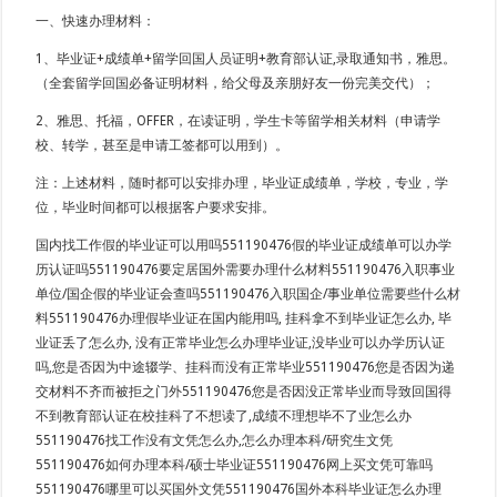
一、快速办理材料：
1、毕业证+成绩单+留学回国人员证明+教育部认证,录取通知书，雅思。
（全套留学回国必备证明材料，给父母及亲朋好友一份完美交代）；
2、雅思、托福，OFFER，在读证明，学生卡等留学相关材料（申请学
校、转学，甚至是申请工签都可以用到）。
注：上述材料，随时都可以安排办理，毕业证成绩单，学校，专业，学
位，毕业时间都可以根据客户要求安排。
国内找工作假的毕业证可以用吗551190476假的毕业证成绩单可以办学
历认证吗551190476要定居国外需要办理什么材料551190476入职事业
单位/国企假的毕业证会查吗551190476入职国企/事业单位需要些什么材
料551190476办理假毕业证在国内能用吗, 挂科拿不到毕业证怎么办, 毕
业证丢了怎么办, 没有正常毕业怎么办理毕业证,没毕业可以办学历认证
吗,您是否因为中途辍学、挂科而没有正常毕业551190476您是否因为递
交材料不齐而被拒之门外551190476您是否因没正常毕业而导致回国得
不到教育部认证在校挂科了不想读了,成绩不理想毕不了业怎么办
551190476找工作没有文凭怎么办,怎么办理本科/研究生文凭
551190476如何办理本科/硕士毕业证551190476网上买文凭可靠吗
551190476哪里可以买国外文凭551190476国外本科毕业证怎么办理