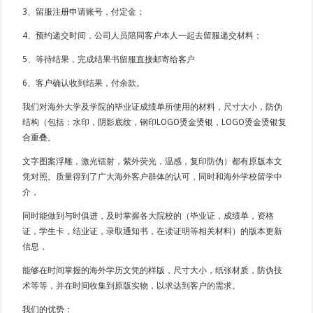
3、留服注册申请账号，付定金；
4、预约递交时间，公司人员陪同客户本人一起去留服递交材料；
5、等待结果，完成结果书留服直接邮寄给客户
6、客户确认收到结果，付余款。
我们对海外大学及学院的毕业证成绩单所使用的材料，尺寸大小，防伪
结构（包括：水印，阴影底纹，钢印LOGO烫金烫银，LOGO烫金烫银复
合重叠。
文字图案浮雕，激光镭射，紫外荧光，温感，复印防伪）都有原版本文
凭对照。质量得到了广大海外客户群体的认可，同时和海外学校留学中
介，
同时能做到与时俱进，及时掌握各大院校的（毕业证，成绩单，资格
证，学生卡，结业证，录取通知书，在读证明等相关材料）的版本更新
信息，
能够在时间掌握的海外学历文凭的样版，尺寸大小，纸张材质，防伪技
术等等，并在时间收集到原版实物，以求达到客户的需求。
我们的优势：