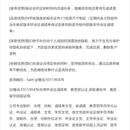
[效率优势]保证在约定的时间内完成任务，视频语音电话查询完成进度。
[品质优势]与学校颁发的相关证件1:1纸质尺寸制定（定期向各大院校毕
业生购买版本毕业证成绩单保证您拿到的是学校内部版本毕业证成绩
单）
[保密优势]我们绝不向任何个人或组织泄露您的隐私，致力于在充分保护
你隐私的前提下，为您提供更优质的体验和服务。完成交易，删除客户
资料
[价格优势]我们在保证合理定价的同时，坚持较高性价比，通过品质和效
率不断优化，为您倾情诠释什么是高性价比。
咨询顾问：Sam q/微信:551190476
Q/微信:551190476办理毕业证成绩单、教育部认证,录取通知书，雅思，
留学回国证明.
公司专业制作、办理、仿制、成绩单文凭、改成绩、教育部学历学位认
证、毕业证、成绩单、文凭、学历文凭、假文凭假毕业证假学历书制
作、假制作、办理、仿制学位证书、毕业证文凭、文凭毕业证、毕业证
认证、留服认证、使馆认证、使馆证明、使馆留学回国人员证明、留学