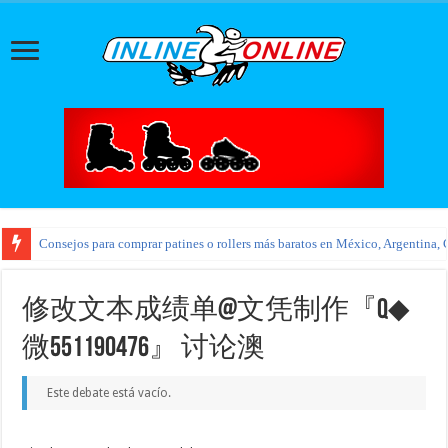
Consejos para comprar patines o rollers más baratos en México, Argentina, 
修改文本成绩单@文凭制作『Q◆
微551190476』 讨论澳
Este debate está vacío.