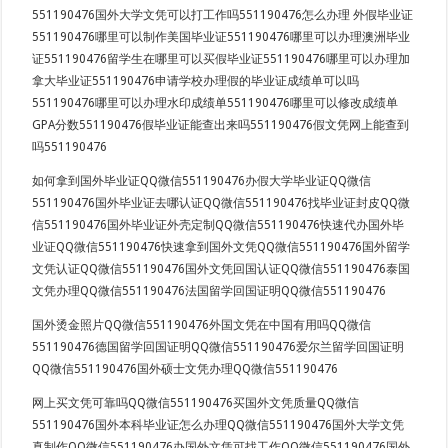
551190476国外大学文凭可以打工作吗551190476怎么办理 外假毕业证
551190476哪里可以制作美国毕业证551190476哪里可以办理澳洲毕业
证551190476留学生在哪里可以买假毕业证551190476哪里可以办理加
拿大毕业证551190476申请学校办理假的毕业证成绩单可以吗
551190476哪里可以办理水印成绩单551190476哪里可以修改成绩单
GPA分数551190476假毕业证能查出来吗551190476假文凭网上能查到
吗551190476
如何拿到国外毕业证QQ微信551190476办假大学毕业证QQ微信
551190476国外毕业证去哪认证QQ微信551190476找毕业证封皮QQ微
信551190476国外毕业证外壳定制QQ微信551190476快速代办国外毕
业证QQ微信551190476快速拿到国外文凭QQ微信551190476国外留学
文凭认证QQ微信551190476国外文凭回国认证QQ微信551190476泰国
文凭办理QQ微信551190476法国留学回国证明QQ微信551190476
国外烫金照片QQ微信551190476外国文凭在中国有用吗QQ微信
551190476德国留学回国证明QQ微信551190476爱尔兰留学回国证明
QQ微信551190476国外硕士文凭办理QQ微信551190476
网上买文凭可靠吗QQ微信551190476买国外文凭质量QQ微信
551190476国外本科毕业证怎么办理QQ微信551190476国外大学文凭
真制作QQ微信551190476办国外文凭可找工作QQ微信551190476国外