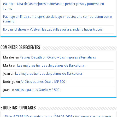
Patinar – Una de las mejores maneras de perder peso y ponerse en
forma
Patinaje en línea como ejercicio de bajo impacto: una comparación con el
running
Epic gind shoes – Vuelven las zapatillas para grindar y hacer trucos
Comentarios recientes
Maribel
en
Patines Decathlon Oxelo – Las mejores alternativas
Marta
en
Las mejores tiendas de patines de Barcelona
Joan
en
Las mejores tiendas de patines de Barcelona
Rodrigo
en
Análisis patines Oxelo MF 500
Juan
en
Análisis patines Oxelo MF 500
Etiquetas populares
agresivo
barcelona
125mm
aprender a patinar
citty hopper
compra
comprar