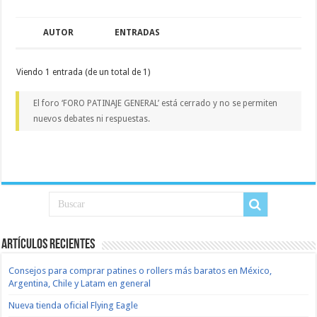
AUTOR
ENTRADAS
Viendo 1 entrada (de un total de 1)
El foro ‘FORO PATINAJE GENERAL’ está cerrado y no se permiten
nuevos debates ni respuestas.
Artículos recientes
Consejos para comprar patines o rollers más baratos en México,
Argentina, Chile y Latam en general
Nueva tienda oficial Flying Eagle