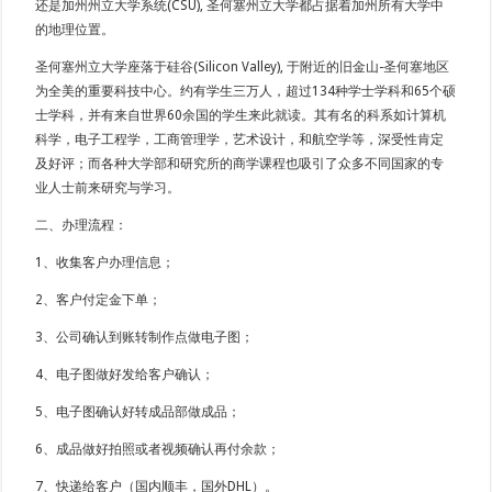
还是加州州立大学系统(CSU), 圣何塞州立大学都占据着加州所有大学中
的地理位置。
圣何塞州立大学座落于硅谷(Silicon Valley), 于附近的旧金山-圣何塞地区
为全美的重要科技中心。约有学生三万人，超过134种学士学科和65个硕
士学科，并有来自世界60余国的学生来此就读。其有名的科系如计算机
科学，电子工程学，工商管理学，艺术设计，和航空学等，深受性肯定
及好评；而各种大学部和研究所的商学课程也吸引了众多不同国家的专
业人士前来研究与学习。
二、办理流程：
1、收集客户办理信息；
2、客户付定金下单；
3、公司确认到账转制作点做电子图；
4、电子图做好发给客户确认；
5、电子图确认好转成品部做成品；
6、成品做好拍照或者视频确认再付余款；
7、快递给客户（国内顺丰，国外DHL）。