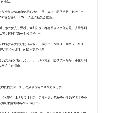
，付余款。
的毕业证成绩单所使用的材料，尺寸大小，防伪结构（包括：水
GO烫金烫银，LOGO烫金烫银复合重叠。
射，紫外荧光，温感，复印防伪）都有原版本文凭对照。质量得到
认可，同时和海外学校留学中介，
及时掌握各大院校的（毕业证，成绩单，资格证，学生卡，结业
证明等相关材料）的版本更新信息，
学历文凭的样版，尺寸大小，纸张材质，防伪技术等等，并在时间
达到客户的需求。
定的时间内完成任务，视频语音电话查询完成进度。
的相关证件1:1纸质尺寸制定（定期向各大院校毕业生购买版本毕业
是学校内部版本毕业证成绩单）