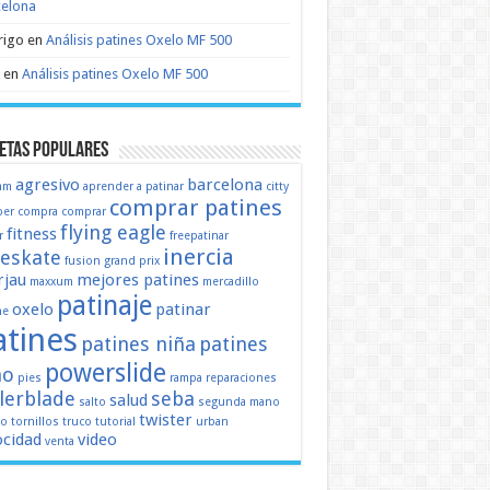
celona
rigo
en
Análisis patines Oxelo MF 500
en
Análisis patines Oxelo MF 500
etas populares
agresivo
barcelona
mm
aprender a patinar
citty
comprar patines
er
compra
comprar
flying eagle
fitness
r
freepatinar
inercia
eeskate
fusion
grand prix
jau
mejores patines
maxxum
mercadillo
patinaje
oxelo
patinar
ne
atines
patines niña
patines
powerslide
ño
pies
rampa
reparaciones
llerblade
seba
salud
salto
segunda mano
twister
mo
tornillos
truco
tutorial
urban
ocidad
video
venta