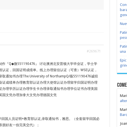
Cons
bara
gene
Nuev
Pati
peso
Pati
una 
#269671
Epic
作『Q◆微551190476』 讨论澳洲北安普顿大学毕业证，学士学
grin
馆认证，回国证明成绩单。线上办理留信认证（可查）WSE认证，
知书办理The University of NorthampQ/薇551190476诚招
业证成绩单办理教育部认证办理大使馆认证办理留学归国证明办理
Come
证办理学历认证办理学生卡办理录取通知书办理学位证书办理美国
英国文凭办理加拿大文凭办理德国文凭
Mari
alte
Mar
Bar
学回国人员证明+教育部认证,录取通知书，雅思。（全套留学回国必
Joa
亲朋好友一份完美交代）；