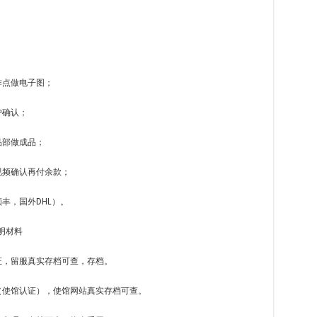
；
作点做电子图；
户确认；
品部做成品；
视频确认再付余款；
丰，国外DHL）。
明材料
证，留服真实存档可查，存档。
（使馆认证），使馆网站真实存档可查。