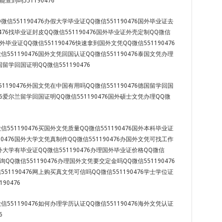
能查到吗551190476
信551190476办假大学毕业证QQ微信551190476国外毕业证去
0476找毕业证封皮QQ微信551190476国外毕业证外壳定制QQ微信
国外毕业证QQ微信551190476快速拿到国外文凭QQ微信551190476
551190476国外文凭回国认证QQ微信551190476泰国文凭办理
法国留学回国证明QQ微信551190476
1190476外国文凭在中国有用吗QQ微信551190476德国留学回国
476爱尔兰留学回国证明QQ微信551190476国外硕士文凭办理QQ微
551190476买国外文凭质量QQ微信551190476国外本科毕业证
90476国外大学文凭真制作QQ微信551190476办国外文凭可找工作
6国外大学有毕业证QQ微信551190476办理国外毕业证价格QQ微信
查询QQ微信551190476办理国外文凭要交定金吗QQ微信551190476
51190476网上购买真文凭可信吗QQ微信551190476学士学位证
90476
551190476如何办理学历认证QQ微信551190476海外文凭认证
6