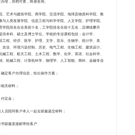
证办理，存档可查，终身受用。
院、艺术与建筑学院、商学院、交流学院、地球及物质科学院、教
康与人类发展学院、信息工程与科学学院、人文学院、护理学院、
育学院排名在全美前十名，工学院排名在前十五名，且继续攀升
提供本科、硕士及博士学位。学校的专业课程包括：会计学、
建筑工程、经济、医学、护理、文学、音乐、生物学、统计学、美
、农业、环境污染控制、历史、电气工程、生物工程、建筑设计、
机械工程、航天工程、土木工程、数学、化学、英语、社会科学、
销、机械工程、计算机科学、物理学、人工智能、商科、金融专业
，确定客户办理信息，给出操作方案；
等相关材料；
，付定金；
司人员陪同客户本人一起去留服递交材料；
果书留服直接邮寄给客户