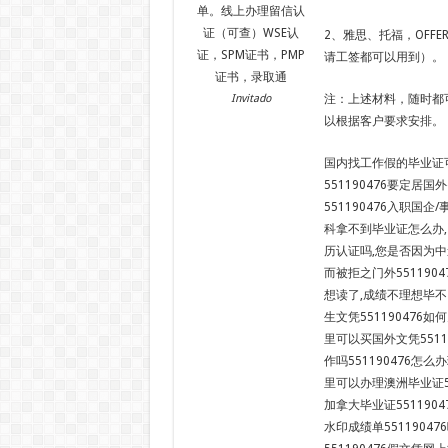
单。线上办理留信认
证（可查）WSE认
2、雅思、托福，OFF
证，SPM证书，PMP
请工签都可以用到）。
证书，录取通
Invitado
注：上述材料，随时都
以根据客户要求安排。
国内找工作假的毕业证可
551190476要定居
551190476入职国
科拿不到毕业证怎么办,
历认证吗,您是否因为中
而被拒之门外55119
想读了,成绩不理想毕不
生文凭551190476如
里可以买国外文凭5511
作吗551190476怎么
里可以办理澳洲毕业证55
加拿大毕业证551190
水印成绩单5511904