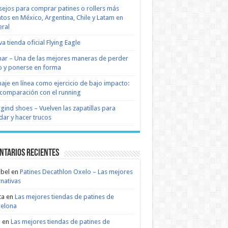
ejos para comprar patines o rollers más
tos en México, Argentina, Chile y Latam en
ral
a tienda oficial Flying Eagle
nar – Una de las mejores maneras de perder
 y ponerse en forma
naje en línea como ejercicio de bajo impacto:
comparación con el running
 gind shoes – Vuelven las zapatillas para
dar y hacer trucos
ntarios recientes
bel
en
Patines Decathlon Oxelo – Las mejores
rnativas
ta
en
Las mejores tiendas de patines de
celona
n
en
Las mejores tiendas de patines de