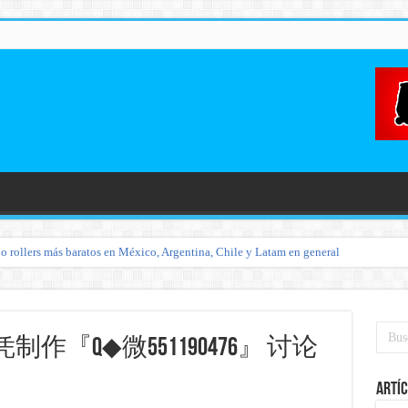
o rollers más baratos en México, Argentina, Chile y Latam en general
『Q◆微551190476』 讨论
Artíc