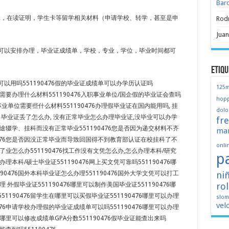
Bar
ER，在读证明，学生卡等留学相关材料（申请学校、转学，甚至是申
Rod
Juan
可以安排办理，毕业证成绩单，学校，专业，学位，毕业时间都可
Etiqu
以用吗551190476假的毕业证成绩单可以办学历认证吗
125
国外需要办理什么材料551190476入职事业单位/国企假的毕业证会查吗
hopp
企/事业单位需要些什么材料551190476办理假毕业证在国内能用吗, 挂
dolo
 毕业证丢了怎么办, 没有正常毕业怎么办理毕业证,没毕业可以办学
fr
途辍学、挂科而没有正常毕业551190476您是否因为递交材料不齐
mar
0476您是否因没正常毕业而导致回国得不到教育部认证在校挂科了不
onli
了业怎么办551190476找工作没有文凭怎么办,怎么办理本科/研究
p
何办理本科/硕士毕业证551190476网上买文凭可靠吗551190476哪
ni
90476国外本科毕业证怎么办理551190476国外大学文凭可以打工
ro
办理 外假毕业证551190476哪里可以制作美国毕业证551190476哪
1190476留学生在哪里可以买假毕业证551190476哪里可以办理
slo
vel
476申请学校办理假的毕业证成绩单可以吗551190476哪里可以办理
76哪里可以修改成绩单GPA分数551190476假毕业证能查出来吗