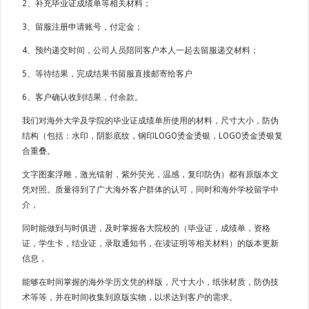
2、补充毕业证成绩单等相关材料；
3、留服注册申请账号，付定金；
4、预约递交时间，公司人员陪同客户本人一起去留服递交材料；
5、等待结果，完成结果书留服直接邮寄给客户
6、客户确认收到结果，付余款。
我们对海外大学及学院的毕业证成绩单所使用的材料，尺寸大小，防伪
结构（包括：水印，阴影底纹，钢印LOGO烫金烫银，LOGO烫金烫银复
合重叠。
文字图案浮雕，激光镭射，紫外荧光，温感，复印防伪）都有原版本文
凭对照。质量得到了广大海外客户群体的认可，同时和海外学校留学中
介，
同时能做到与时俱进，及时掌握各大院校的（毕业证，成绩单，资格
证，学生卡，结业证，录取通知书，在读证明等相关材料）的版本更新
信息，
能够在时间掌握的海外学历文凭的样版，尺寸大小，纸张材质，防伪技
术等等，并在时间收集到原版实物，以求达到客户的需求。