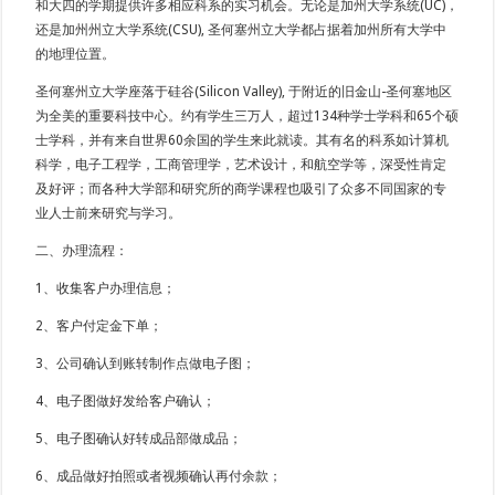
和大四的学期提供许多相应科系的实习机会。无论是加州大学系统(UC)，
还是加州州立大学系统(CSU), 圣何塞州立大学都占据着加州所有大学中
的地理位置。
圣何塞州立大学座落于硅谷(Silicon Valley), 于附近的旧金山-圣何塞地区
为全美的重要科技中心。约有学生三万人，超过134种学士学科和65个硕
士学科，并有来自世界60余国的学生来此就读。其有名的科系如计算机
科学，电子工程学，工商管理学，艺术设计，和航空学等，深受性肯定
及好评；而各种大学部和研究所的商学课程也吸引了众多不同国家的专
业人士前来研究与学习。
二、办理流程：
1、收集客户办理信息；
2、客户付定金下单；
3、公司确认到账转制作点做电子图；
4、电子图做好发给客户确认；
5、电子图确认好转成品部做成品；
6、成品做好拍照或者视频确认再付余款；