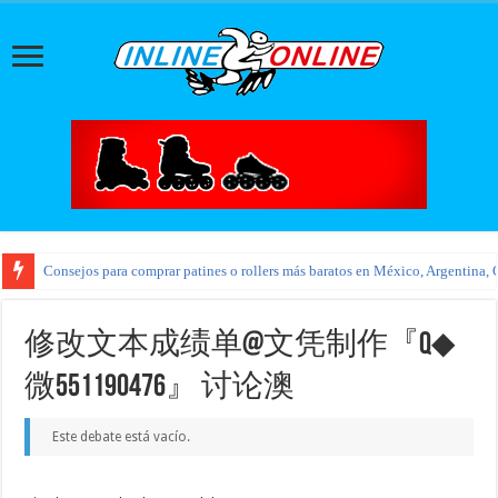
Consejos para comprar patines o rollers más baratos en México, Argentina, 
修改文本成绩单@文凭制作『Q◆
微551190476』 讨论澳
Este debate está vacío.