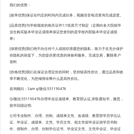
我们的优势：
[效率优势]保证在约定的时间内完成任务，视频语音电话查询完成进度。
[品质优势]与学校颁发的相关证件1:1纸质尺寸制定（定期向各大院校毕
业生购买版本毕业证成绩单保证您拿到的是学校内部版本毕业证成绩
单）
[保密优势]我们绝不向任何个人或组织泄露您的隐私，致力于在充分保护
你隐私的前提下，为您提供更优质的体验和服务。完成交易，删除客户
资料
[价格优势]我们在保证合理定价的同时，坚持较高性价比，通过品质和效
率不断优化，为您倾情诠释什么是高性价比。
咨询顾问：Sam q/微信:551190476
Q/微信:551190476办理毕业证成绩单、教育部认证,录取通知书，雅思，
留学回国证明.
公司专业制作、办理、仿制、成绩单文凭、改成绩、教育部学历学位认
证、毕业证、成绩单、文凭、学历文凭、假文凭假毕业证假学历书制
作、假制作、办理、仿制学位证书、毕业证文凭、文凭毕业证、毕业证