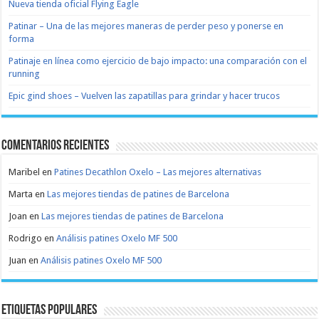
Nueva tienda oficial Flying Eagle
Patinar – Una de las mejores maneras de perder peso y ponerse en
forma
Patinaje en línea como ejercicio de bajo impacto: una comparación con el
running
Epic gind shoes – Vuelven las zapatillas para grindar y hacer trucos
Comentarios recientes
Maribel
en
Patines Decathlon Oxelo – Las mejores alternativas
Marta
en
Las mejores tiendas de patines de Barcelona
Joan
en
Las mejores tiendas de patines de Barcelona
Rodrigo
en
Análisis patines Oxelo MF 500
Juan
en
Análisis patines Oxelo MF 500
Etiquetas populares