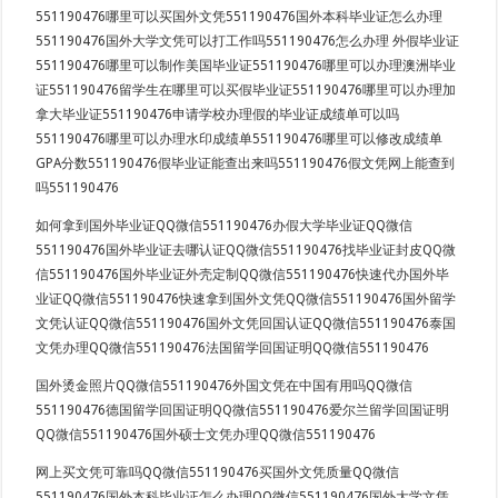
551190476哪里可以买国外文凭551190476国外本科毕业证怎么办理
551190476国外大学文凭可以打工作吗551190476怎么办理 外假毕业证
551190476哪里可以制作美国毕业证551190476哪里可以办理澳洲毕业
证551190476留学生在哪里可以买假毕业证551190476哪里可以办理加
拿大毕业证551190476申请学校办理假的毕业证成绩单可以吗
551190476哪里可以办理水印成绩单551190476哪里可以修改成绩单
GPA分数551190476假毕业证能查出来吗551190476假文凭网上能查到
吗551190476
如何拿到国外毕业证QQ微信551190476办假大学毕业证QQ微信
551190476国外毕业证去哪认证QQ微信551190476找毕业证封皮QQ微
信551190476国外毕业证外壳定制QQ微信551190476快速代办国外毕
业证QQ微信551190476快速拿到国外文凭QQ微信551190476国外留学
文凭认证QQ微信551190476国外文凭回国认证QQ微信551190476泰国
文凭办理QQ微信551190476法国留学回国证明QQ微信551190476
国外烫金照片QQ微信551190476外国文凭在中国有用吗QQ微信
551190476德国留学回国证明QQ微信551190476爱尔兰留学回国证明
QQ微信551190476国外硕士文凭办理QQ微信551190476
网上买文凭可靠吗QQ微信551190476买国外文凭质量QQ微信
551190476国外本科毕业证怎么办理QQ微信551190476国外大学文凭