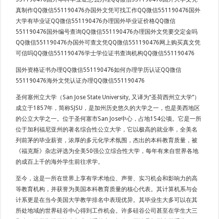
真制作QQ微信551190476办国外文凭可找工作QQ微信551190476国外
大学有毕业证QQ微信551190476办理国外毕业证价格QQ微信
551190476国外编号查询QQ微信551190476办理国外文凭要交定金吗
QQ微信551190476办国外可查文凭QQ微信551190476网上购买真文凭
可信吗QQ微信551190476学士学位证书查询机构QQ微信551190476
国外资格证书办理QQ微信551190476如何办理学历认证QQ微信
551190476海外文凭认证办理QQ微信551190476
圣何塞州立大学（San Jose State University, 又译为“圣荷西州立大学”）
成立于1857年，简称SJSU，是加州历史悠久的大学之一，也是美西地区
的公立大学之一。位于圣何塞市San Jose中心，占地154公顷。它是一所
位于加利福尼亚州的著名综合性公立大学，它以极高的就业率，全美名
列前茅的毕业薪资，浓厚的多元化学术氛围，杰出的本科教育质量，被
《福克斯》杂志评选为全美50强公立综合性大学，每年有来自世界各地
的成百上千的海外学生前往求学。
至今，这是一所在世界上享有学术地位、声誉、实习机会和影响力的高
等教育机构，并获誉为美国本科教育质量的核心代表。其计算机系与会
计系更是在当今美国大学教学排名中表现优异。其毕业生大多可以在其
所处地域的世界硅谷中心得到工作机会。许多硅谷公司甚至在学生大三