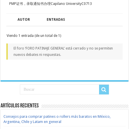
PMP证书，录取通知书办理Capilano UniversityC0713
AUTOR
ENTRADAS
Viendo 1 entrada (de un total de 1)
El foro ‘FORO PATINAJE GENERAL’ está cerrado y no se permiten
nuevos debates ni respuestas.
Artículos recientes
Consejos para comprar patines o rollers más baratos en México,
Argentina, Chile y Latam en general