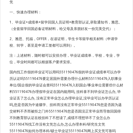
凭
一、快速办理材料：
1、毕业证+成绩单+留学回国人员证明+教育部认证,录取通知书，雅思。
（全套留学回国必备证明材料，给父母及亲朋好友一份完美交代）；
2、雅思、托福，OFFER，在读证明，学生卡等留学相关材料（申请学
校、转学，甚至是申请工签都可以用到）。
注：上述材料，随时都可以安排办理，毕业证成绩单，学校，专业，学
位，毕业时间都可以根据客户要求安排。
国内找工作假的毕业证可以用吗551190476假的毕业证成绩单可以办学
历认证吗551190476要定居国外需要办理什么材料551190476入职事业
单位/国企假的毕业证会查吗551190476入职国企/事业单位需要些什么材
料551190476办理假毕业证在国内能用吗, 挂科拿不到毕业证怎么办, 毕
业证丢了怎么办, 没有正常毕业怎么办理毕业证,没毕业可以办学历认证
吗,您是否因为中途辍学、挂科而没有正常毕业551190476您是否因为递
交材料不齐而被拒之门外551190476您是否因没正常毕业而导致回国得
不到教育部认证在校挂科了不想读了,成绩不理想毕不了业怎么办
551190476找工作没有文凭怎么办,怎么办理本科/研究生文凭
551190476如何办理本科/硕士毕业证551190476网上买文凭可靠吗