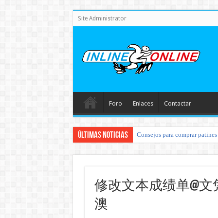
Site Administrator
Foro
Enlaces
Contactar
Últimas noticias
Consejos para comprar patines 
修改文本成绩单@文凭制作
澳