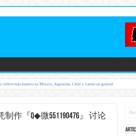
o rollers más baratos en México, Argentina, Chile y Latam en general
『Q◆微551190476』 讨论
Artíc