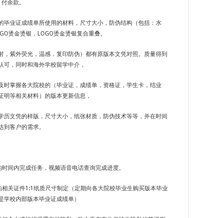
，付余款。
的毕业证成绩单所使用的材料，尺寸大小，防伪结构（包括：水
GO烫金烫银，LOGO烫金烫银复合重叠。
射，紫外荧光，温感，复印防伪）都有原版本文凭对照。质量得到
认可，同时和海外学校留学中介，
及时掌握各大院校的（毕业证，成绩单，资格证，学生卡，结业
证明等相关材料）的版本更新信息，
学历文凭的样版，尺寸大小，纸张材质，防伪技术等等，并在时间
达到客户的需求。
定的时间内完成任务，视频语音电话查询完成进度。
的相关证件1:1纸质尺寸制定（定期向各大院校毕业生购买版本毕业
是学校内部版本毕业证成绩单）