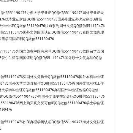
能查到吗551190476
信551190476办假大学毕业证QQ微信551190476国外毕业证去
0476找毕业证封皮QQ微信551190476国外毕业证外壳定制QQ微信
国外毕业证QQ微信551190476快速拿到国外文凭QQ微信551190476
551190476国外文凭回国认证QQ微信551190476泰国文凭办理
法国留学回国证明QQ微信551190476
1190476外国文凭在中国有用吗QQ微信551190476德国留学回国
476爱尔兰留学回国证明QQ微信551190476国外硕士文凭办理QQ微
551190476买国外文凭质量QQ微信551190476国外本科毕业证
90476国外大学文凭真制作QQ微信551190476办国外文凭可找工作
6国外大学有毕业证QQ微信551190476办理国外毕业证价格QQ微信
查询QQ微信551190476办理国外文凭要交定金吗QQ微信551190476
51190476网上购买真文凭可信吗QQ微信551190476学士学位证
90476
551190476如何办理学历认证QQ微信551190476海外文凭认证
6