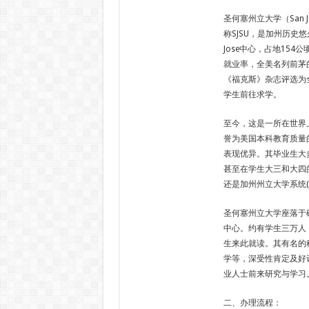
圣何塞州立大学（San Jos
称SJSU，是加州历史
Jose中心，占地15
就业率，全美名列前茅
《福克斯》杂志评选为
学生前往求学。
至今，这是一所在世界
誉为美国本科教育质量
表现优异。其毕业生大
甚至在学生大三和大四
还是加州州立大学系统(
圣何塞州立大学座落于硅谷(
中心。约有学生三万人，
生来此就读。其有名的
学等，深受性肯定及好
业人士前来研究与学习
二、办理流程：