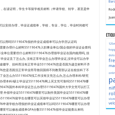
Bar
ER，在读证明，学生卡等留学相关材料（申请学校、转学，甚至是申
Rod
Juan
可以安排办理，毕业证成绩单，学校，专业，学位，毕业时间都可
Etiqu
以用吗551190476假的毕业证成绩单可以办学历认证吗
125
国外需要办理什么材料551190476入职事业单位/国企假的毕业证会查吗
hopp
企/事业单位需要些什么材料551190476办理假毕业证在国内能用吗, 挂
dolo
 毕业证丢了怎么办, 没有正常毕业怎么办理毕业证,没毕业可以办学
fr
途辍学、挂科而没有正常毕业551190476您是否因为递交材料不齐
mar
0476您是否因没正常毕业而导致回国得不到教育部认证在校挂科了不
onli
了业怎么办551190476找工作没有文凭怎么办,怎么办理本科/研究
p
何办理本科/硕士毕业证551190476网上买文凭可靠吗551190476哪
ni
90476国外本科毕业证怎么办理551190476国外大学文凭可以打工
ro
办理 外假毕业证551190476哪里可以制作美国毕业证551190476哪
1190476留学生在哪里可以买假毕业证551190476哪里可以办理
slo
vel
476申请学校办理假的毕业证成绩单可以吗551190476哪里可以办理
76哪里可以修改成绩单GPA分数551190476假毕业证能查出来吗