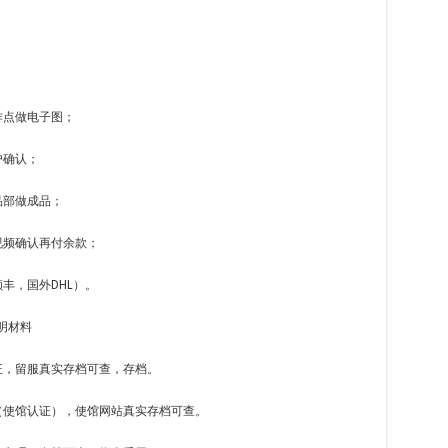
；
作点做电子图；
户确认；
品部做成品；
视频确认再付余款；
丰，国外DHL）。
明材料
证，留服真实存档可查，存档。
（使馆认证），使馆网站真实存档可查。