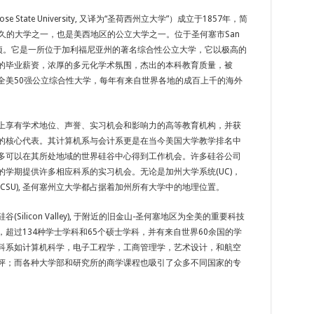
e State University, 又译为“圣荷西州立大学”）成立于1857年，简
悠久的大学之一，也是美西地区的公立大学之一。位于圣何塞市San
4公顷。它是一所位于加利福尼亚州的著名综合性公立大学，它以极高的
的毕业薪资，浓厚的多元化学术氛围，杰出的本科教育质量，被
全美50强公立综合性大学，每年有来自世界各地的成百上千的海外
上享有学术地位、声誉、实习机会和影响力的高等教育机构，并获
的核心代表。其计算机系与会计系更是在当今美国大学教学排名中
多可以在其所处地域的世界硅谷中心得到工作机会。许多硅谷公司
的学期提供许多相应科系的实习机会。无论是加州大学系统(UC)，
CSU), 圣何塞州立大学都占据着加州所有大学中的地理位置。
Silicon Valley), 于附近的旧金山-圣何塞地区为全美的重要科技
超过134种学士学科和65个硕士学科，并有来自世界60余国的学
科系如计算机科学，电子工程学，工商管理学，艺术设计，和航空
评；而各种大学部和研究所的商学课程也吸引了众多不同国家的专
。