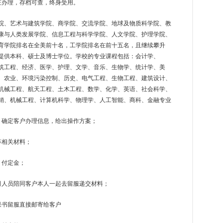
证办理，存档可查，终身受用。
院、艺术与建筑学院、商学院、交流学院、地球及物质科学院、教
康与人类发展学院、信息工程与科学学院、人文学院、护理学院、
育学院排名在全美前十名，工学院排名在前十五名，且继续攀升
提供本科、硕士及博士学位。学校的专业课程包括：会计学、
建筑工程、经济、医学、护理、文学、音乐、生物学、统计学、美
、农业、环境污染控制、历史、电气工程、生物工程、建筑设计、
机械工程、航天工程、土木工程、数学、化学、英语、社会科学、
销、机械工程、计算机科学、物理学、人工智能、商科、金融专业
，确定客户办理信息，给出操作方案；
等相关材料；
，付定金；
司人员陪同客户本人一起去留服递交材料；
果书留服直接邮寄给客户