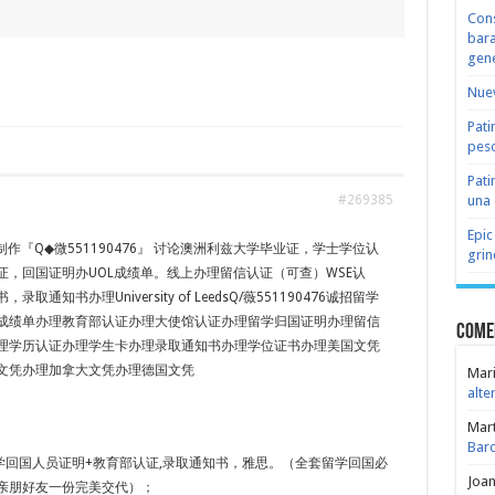
Cons
bara
gene
Nuev
Pati
peso
Pati
una 
#269385
Epic
作『Q◆微551190476』 讨论澳洲利兹大学毕业证，学士学位认
grin
证，回国证明办UOL成绩单。线上办理留信认证（可查）WSE认
录取通知书办理University of LeedsQ/薇551190476诚招留学
成绩单办理教育部认证办理大使馆认证办理留学归国证明办理留信
Come
理学历认证办理学生卡办理录取通知书办理学位证书办理美国文凭
文凭办理加拿大文凭办理德国文凭
Mari
alte
Mar
Bar
学回国人员证明+教育部认证,录取通知书，雅思。（全套留学回国必
Joa
亲朋好友一份完美交代）；