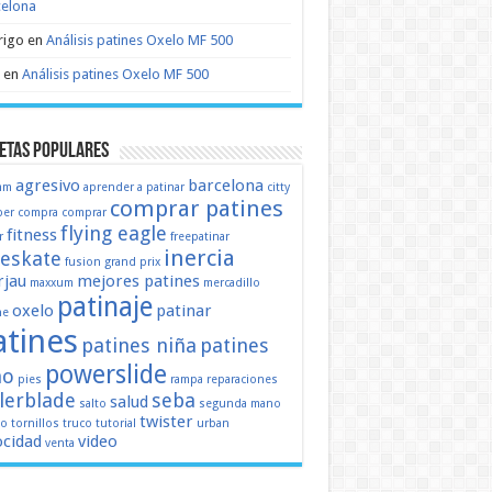
celona
rigo
en
Análisis patines Oxelo MF 500
en
Análisis patines Oxelo MF 500
etas populares
agresivo
barcelona
mm
aprender a patinar
citty
comprar patines
er
compra
comprar
flying eagle
fitness
r
freepatinar
inercia
eeskate
fusion
grand prix
jau
mejores patines
maxxum
mercadillo
patinaje
oxelo
patinar
ne
atines
patines niña
patines
powerslide
ño
pies
rampa
reparaciones
llerblade
seba
salud
salto
segunda mano
twister
mo
tornillos
truco
tutorial
urban
ocidad
video
venta