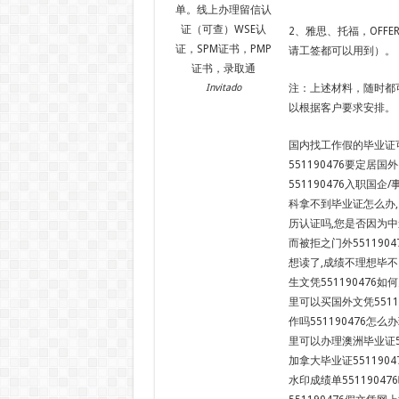
单。线上办理留信认
证（可查）WSE认
2、雅思、托福，OFF
证，SPM证书，PMP
请工签都可以用到）。
证书，录取通
Invitado
注：上述材料，随时都
以根据客户要求安排。
国内找工作假的毕业证可
551190476要定居
551190476入职国
科拿不到毕业证怎么办,
历认证吗,您是否因为中
而被拒之门外55119
想读了,成绩不理想毕不
生文凭551190476如
里可以买国外文凭5511
作吗551190476怎么
里可以办理澳洲毕业证55
加拿大毕业证551190
水印成绩单5511904