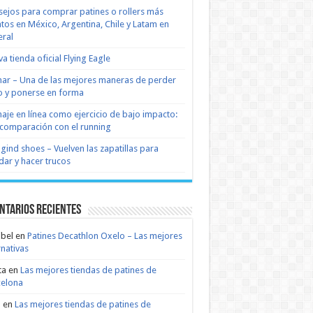
ejos para comprar patines o rollers más
tos en México, Argentina, Chile y Latam en
ral
a tienda oficial Flying Eagle
nar – Una de las mejores maneras de perder
 y ponerse en forma
naje en línea como ejercicio de bajo impacto:
comparación con el running
 gind shoes – Vuelven las zapatillas para
dar y hacer trucos
ntarios recientes
bel
en
Patines Decathlon Oxelo – Las mejores
rnativas
ta
en
Las mejores tiendas de patines de
celona
n
en
Las mejores tiendas de patines de