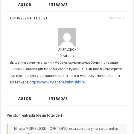
AUTOR
ENTRADAS
16/10/2024 a las 15:21
#571061
BrianExpox
Invitado
Выше интернет-магазин «Мебель-шмммммммебель» призывает
широкий коллекция мебели чтобы кухонь. ЯЗЫК нас вы выберете
все нужное для учреждения приятного и многофункционального
экстерьера
https://www.tyfapao6kuhnishki.ru/
.
AUTOR
ENTRADAS
Viendo 1 entrada (de un total de 1)
El foro ‘FORO LIBRE – OFF TOPIC’ está cerrado y no se permiten