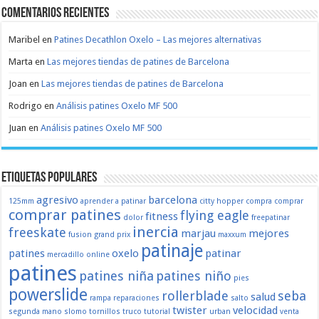
Comentarios recientes
Maribel
en
Patines Decathlon Oxelo – Las mejores alternativas
Marta
en
Las mejores tiendas de patines de Barcelona
Joan
en
Las mejores tiendas de patines de Barcelona
Rodrigo
en
Análisis patines Oxelo MF 500
Juan
en
Análisis patines Oxelo MF 500
Etiquetas populares
agresivo
barcelona
125mm
aprender a patinar
citty hopper
compra
comprar
comprar patines
flying eagle
fitness
dolor
freepatinar
inercia
freeskate
marjau
mejores
fusion
grand prix
maxxum
patinaje
patines
oxelo
patinar
mercadillo
online
patines
patines niña
patines niño
pies
powerslide
rollerblade
seba
salud
rampa
reparaciones
salto
twister
velocidad
segunda mano
slomo
tornillos
truco
tutorial
urban
venta