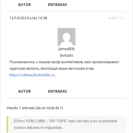
AUTOR
ENTRADAS
12/10/2024 a las 16:38
#466118
JamesBEN
Invitado
Познакомьтесь с нашим проф коллективом, яже организовывает
чудесную мебель, воплощая ваши мечтания в явь
https://cehitae2kuhnishki.ru
.
AUTOR
ENTRADAS
Viendo 1 entrada (de un total de 1)
El foro ‘FORO LIBRE – OFF TOPIC’ está cerrado y no se permiten
nuevos debates ni respuestas.