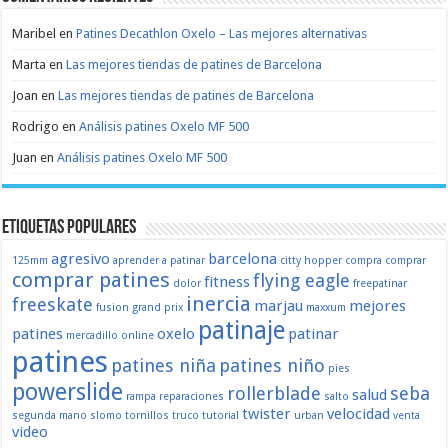
Maribel
en
Patines Decathlon Oxelo – Las mejores alternativas
Marta
en
Las mejores tiendas de patines de Barcelona
Joan
en
Las mejores tiendas de patines de Barcelona
Rodrigo
en
Análisis patines Oxelo MF 500
Juan
en
Análisis patines Oxelo MF 500
Etiquetas populares
agresivo
barcelona
125mm
aprender a patinar
citty hopper
compra
comprar
comprar patines
flying eagle
fitness
dolor
freepatinar
inercia
freeskate
marjau
mejores
fusion
grand prix
maxxum
patinaje
patines
oxelo
patinar
mercadillo
online
patines
patines niña
patines niño
pies
powerslide
rollerblade
seba
salud
rampa
reparaciones
salto
twister
velocidad
segunda mano
slomo
tornillos
truco
tutorial
urban
venta
video