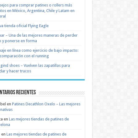
ejos para comprar patines o rollers más
tos en México, Argentina, Chile y Latam en
ral
a tienda oficial Flying Eagle
nar – Una de las mejores maneras de perder
 y ponerse en forma
naje en línea como ejercicio de bajo impacto:
comparación con el running
 gind shoes – Vuelven las zapatillas para
dar y hacer trucos
ntarios recientes
bel
en
Patines Decathlon Oxelo – Las mejores
rnativas
ta
en
Las mejores tiendas de patines de
celona
n
en
Las mejores tiendas de patines de