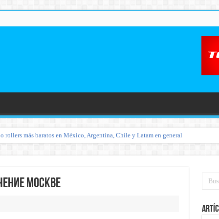
o rollers más baratos en México, Argentina, Chile y Latam en general
чение Москве
Artíc