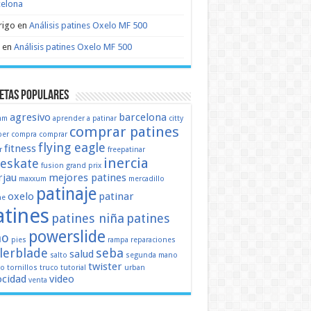
celona
rigo
en
Análisis patines Oxelo MF 500
en
Análisis patines Oxelo MF 500
etas populares
agresivo
barcelona
mm
aprender a patinar
citty
comprar patines
er
compra
comprar
flying eagle
fitness
r
freepatinar
inercia
eeskate
fusion
grand prix
jau
mejores patines
maxxum
mercadillo
patinaje
oxelo
patinar
ne
atines
patines niña
patines
powerslide
ño
pies
rampa
reparaciones
llerblade
seba
salud
salto
segunda mano
twister
mo
tornillos
truco
tutorial
urban
ocidad
video
venta