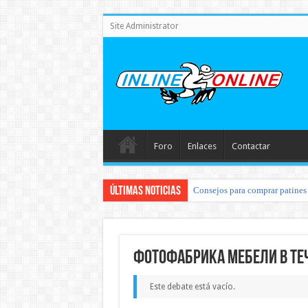
Site Administrator
Foro
Enlaces
Contactar
Últimas noticias
Consejos para comprar patines 
Фотофабрика мебели в те
Este debate está vacío.