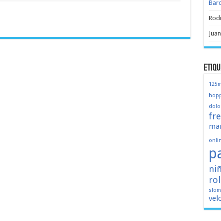
Bar
Rod
Juan
Etiqu
125
hopp
dolo
fr
mar
onli
p
ni
ro
slo
vel