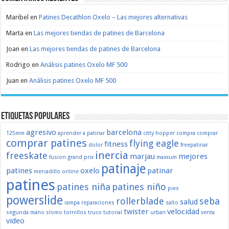
Maribel
en
Patines Decathlon Oxelo – Las mejores alternativas
Marta
en
Las mejores tiendas de patines de Barcelona
Joan
en
Las mejores tiendas de patines de Barcelona
Rodrigo
en
Análisis patines Oxelo MF 500
Juan
en
Análisis patines Oxelo MF 500
Etiquetas populares
agresivo
barcelona
125mm
aprender a patinar
citty hopper
compra
comprar
comprar patines
flying eagle
fitness
dolor
freepatinar
inercia
freeskate
marjau
mejores
fusion
grand prix
maxxum
patinaje
patines
oxelo
patinar
mercadillo
online
patines
patines niña
patines niño
pies
powerslide
rollerblade
seba
salud
rampa
reparaciones
salto
twister
velocidad
segunda mano
slomo
tornillos
truco
tutorial
urban
venta
video