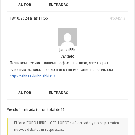
AUTOR
ENTRADAS
18/10/2024 a las 11:56
#604513
JamesBEN
Invitado
Познакомьтесь кот нашим проф коллективом, яже творит
чудесную этажерка, воплощая ваши мечтания на реальность
http://cehitae2kuhnishki.ru/
.
AUTOR
ENTRADAS
Viendo 1 entrada (de un total de 1)
El foro ‘FORO LIBRE – OFF TOPIC’ está cerrado y no se permiten
nuevos debates ni respuestas.