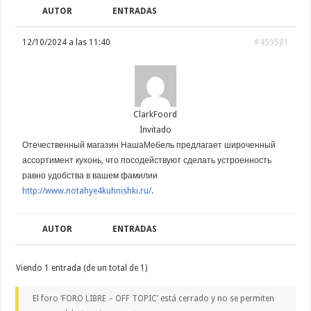
AUTOR
ENTRADAS
12/10/2024 a las 11:40
#459581
ClarkFoord
Invitado
Отечественный магазин НашаМебель предлагает широченный
ассортимент кухонь, что посодействуют сделать устроенность
равно удобства в вашем фамилии
http://www.notahye4kuhnishki.ru/
.
AUTOR
ENTRADAS
Viendo 1 entrada (de un total de 1)
El foro ‘FORO LIBRE – OFF TOPIC’ está cerrado y no se permiten