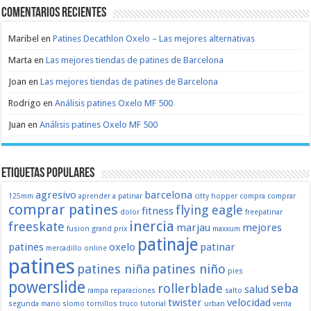
Comentarios recientes
Maribel
en
Patines Decathlon Oxelo – Las mejores alternativas
Marta
en
Las mejores tiendas de patines de Barcelona
Joan
en
Las mejores tiendas de patines de Barcelona
Rodrigo
en
Análisis patines Oxelo MF 500
Juan
en
Análisis patines Oxelo MF 500
Etiquetas populares
agresivo
barcelona
125mm
aprender a patinar
citty hopper
compra
comprar
comprar patines
flying eagle
fitness
dolor
freepatinar
inercia
freeskate
marjau
mejores
fusion
grand prix
maxxum
patinaje
patines
oxelo
patinar
mercadillo
online
patines
patines niña
patines niño
pies
powerslide
rollerblade
seba
salud
rampa
reparaciones
salto
twister
velocidad
segunda mano
slomo
tornillos
truco
tutorial
urban
venta