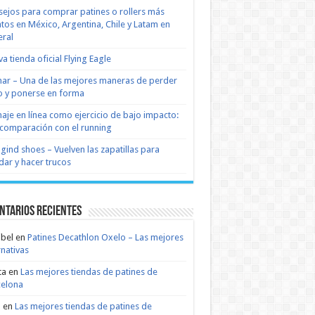
ejos para comprar patines o rollers más
tos en México, Argentina, Chile y Latam en
ral
a tienda oficial Flying Eagle
nar – Una de las mejores maneras de perder
 y ponerse en forma
naje en línea como ejercicio de bajo impacto:
comparación con el running
 gind shoes – Vuelven las zapatillas para
dar y hacer trucos
ntarios recientes
bel
en
Patines Decathlon Oxelo – Las mejores
rnativas
ta
en
Las mejores tiendas de patines de
celona
n
en
Las mejores tiendas de patines de