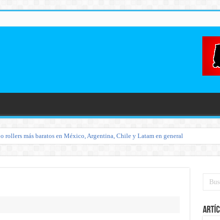
o rollers más baratos en México, Argentina, Chile y Latam en general
Artíc