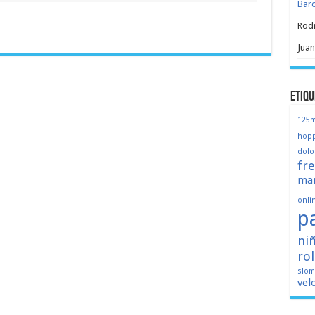
Bar
Rod
Juan
Etiqu
125
hopp
dolo
fr
mar
onli
p
ni
ro
slo
vel