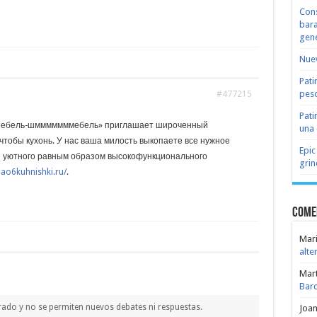
Cons
bara
gene
Nuev
Pati
peso
#477215
Pati
Мебель-шмммммммебель» приглашает широченный
una 
чтобы кухонь. У нас ваша милость выкопаете все нужное
Epic
 уютного равным образом высокофункционального
grin
pao6kuhnishki.ru/
.
Come
Mari
alte
Mar
Bar
rado y no se permiten nuevos debates ni respuestas.
Joa