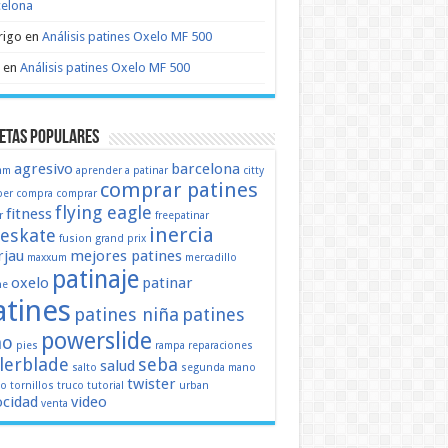
celona
rigo
en
Análisis patines Oxelo MF 500
en
Análisis patines Oxelo MF 500
etas populares
agresivo
barcelona
mm
aprender a patinar
citty
comprar patines
er
compra
comprar
flying eagle
fitness
r
freepatinar
inercia
eeskate
fusion
grand prix
jau
mejores patines
maxxum
mercadillo
patinaje
oxelo
patinar
ne
atines
patines niña
patines
powerslide
ño
pies
rampa
reparaciones
llerblade
seba
salud
salto
segunda mano
twister
mo
tornillos
truco
tutorial
urban
ocidad
video
venta