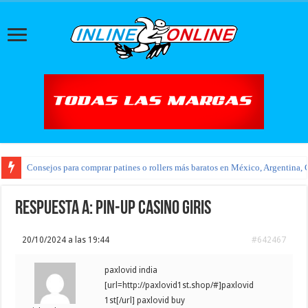
Consejos para comprar patines o rollers más baratos en México, Argentina, 
Respuesta a: pin-up casino giris
20/10/2024 a las 19:44
#642467
paxlovid india
[url=http://paxlovid1st.shop/#]paxlovid
1st[/url] paxlovid buy