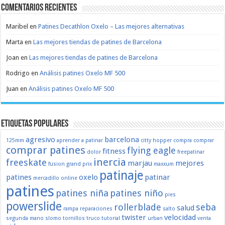
Comentarios recientes
Maribel
en
Patines Decathlon Oxelo – Las mejores alternativas
Marta
en
Las mejores tiendas de patines de Barcelona
Joan
en
Las mejores tiendas de patines de Barcelona
Rodrigo
en
Análisis patines Oxelo MF 500
Juan
en
Análisis patines Oxelo MF 500
Etiquetas populares
agresivo
barcelona
125mm
aprender a patinar
citty hopper
compra
comprar
comprar patines
flying eagle
fitness
dolor
freepatinar
inercia
freeskate
marjau
mejores
fusion
grand prix
maxxum
patinaje
patines
oxelo
patinar
mercadillo
online
patines
patines niña
patines niño
pies
powerslide
rollerblade
seba
salud
rampa
reparaciones
salto
twister
velocidad
segunda mano
slomo
tornillos
truco
tutorial
urban
venta