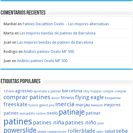
Comentarios recientes
Maribel
en
Patines Decathlon Oxelo – Las mejores alternativas
Marta
en
Las mejores tiendas de patines de Barcelona
Joan
en
Las mejores tiendas de patines de Barcelona
Rodrigo
en
Análisis patines Oxelo MF 500
Juan
en
Análisis patines Oxelo MF 500
Etiquetas populares
agresivo
barcelona
125mm
aprender a patinar
citty hopper
compra
comprar
comprar patines
flying eagle
fitness
dolor
freepatinar
inercia
freeskate
marjau
mejores
fusion
grand prix
maxxum
patinaje
patines
oxelo
patinar
mercadillo
online
patines
patines niña
patines niño
pies
powerslide
rollerblade
seba
salud
rampa
reparaciones
salto