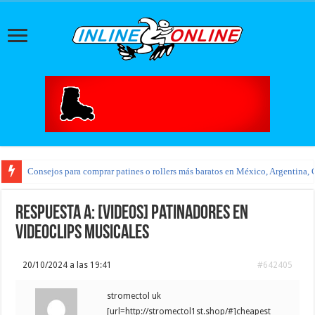
Consejos para comprar patines o rollers más baratos en México, Argentina, 
Respuesta a: [VIDEOS] Patinadores en
videoclips musicales
20/10/2024 a las 19:41
#642405
stromectol uk
[url=http://stromectol1st.shop/#]cheapest