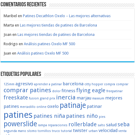
Comentarios recientes
Maribel
en
Patines Decathlon Oxelo – Las mejores alternativas
Marta
en
Las mejores tiendas de patines de Barcelona
Joan
en
Las mejores tiendas de patines de Barcelona
Rodrigo
en
Análisis patines Oxelo MF 500
Juan
en
Análisis patines Oxelo MF 500
Etiquetas populares
agresivo
barcelona
125mm
aprender a patinar
citty hopper
compra
comprar
comprar patines
flying eagle
fitness
dolor
freepatinar
inercia
freeskate
marjau
mejores
fusion
grand prix
maxxum
patinaje
patines
oxelo
patinar
mercadillo
online
patines
patines niña
patines niño
pies
powerslide
rollerblade
seba
salud
rampa
reparaciones
salto
twister
velocidad
segunda mano
slomo
tornillos
truco
tutorial
urban
venta