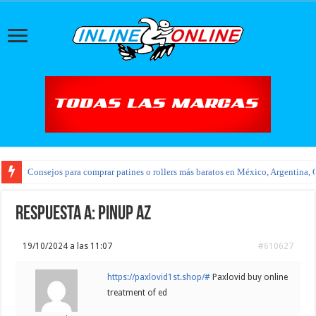
Consejos para comprar patines o rollers más baratos en México, Argentina, 
Respuesta a: pinup az
19/10/2024 a las 11:07
#610627
https://paxlovid1st.shop/#
Paxlovid buy online
treatment of ed