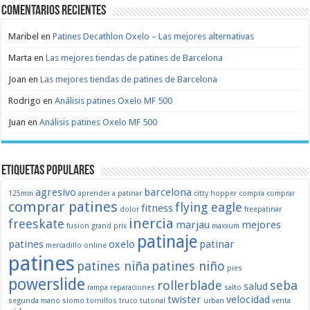
Comentarios recientes
Maribel
en
Patines Decathlon Oxelo – Las mejores alternativas
Marta
en
Las mejores tiendas de patines de Barcelona
Joan
en
Las mejores tiendas de patines de Barcelona
Rodrigo
en
Análisis patines Oxelo MF 500
Juan
en
Análisis patines Oxelo MF 500
Etiquetas populares
agresivo
barcelona
125mm
aprender a patinar
citty hopper
compra
comprar
comprar patines
flying eagle
fitness
dolor
freepatinar
inercia
freeskate
marjau
mejores
fusion
grand prix
maxxum
patinaje
patines
oxelo
patinar
mercadillo
online
patines
patines niña
patines niño
pies
powerslide
rollerblade
seba
salud
rampa
reparaciones
salto
twister
velocidad
segunda mano
slomo
tornillos
truco
tutorial
urban
venta