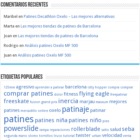
Comentarios recientes
Maribel
en
Patines Decathlon Oxelo – Las mejores alternativas
Marta
en
Las mejores tiendas de patines de Barcelona
Joan
en
Las mejores tiendas de patines de Barcelona
Rodrigo
en
Análisis patines Oxelo MF 500
Juan
en
Análisis patines Oxelo MF 500
Etiquetas populares
agresivo
barcelona
125mm
aprender a patinar
citty hopper
compra
comprar
comprar patines
flying eagle
fitness
dolor
freepatinar
inercia
freeskate
marjau
mejores
fusion
grand prix
maxxum
patinaje
patines
oxelo
patinar
mercadillo
online
patines
patines niña
patines niño
pies
powerslide
rollerblade
seba
salud
rampa
reparaciones
salto
twister
velocidad
segunda mano
slomo
tornillos
truco
tutorial
urban
venta