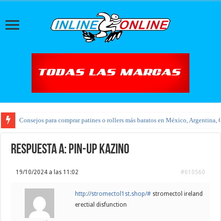
Consejos para comprar patines o rollers más baratos en México, Argentina, 
Respuesta a: pin-up kazino
19/10/2024 a las 11:02
#610560
http://stromectol1st.shop/#
stromectol ireland
erectial disfunction