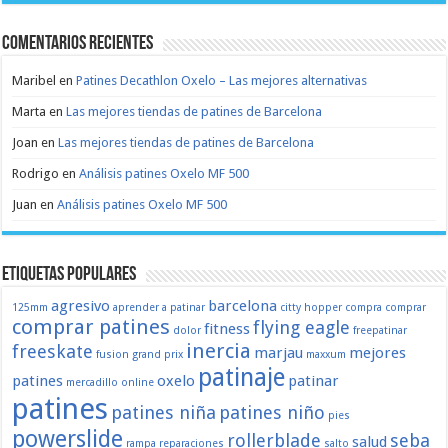
Comentarios recientes
Maribel
en
Patines Decathlon Oxelo – Las mejores alternativas
Marta
en
Las mejores tiendas de patines de Barcelona
Joan
en
Las mejores tiendas de patines de Barcelona
Rodrigo
en
Análisis patines Oxelo MF 500
Juan
en
Análisis patines Oxelo MF 500
Etiquetas populares
agresivo
barcelona
125mm
aprender a patinar
citty hopper
compra
comprar
comprar patines
flying eagle
fitness
dolor
freepatinar
inercia
freeskate
marjau
mejores
fusion
grand prix
maxxum
patinaje
patines
oxelo
patinar
mercadillo
online
patines
patines niña
patines niño
pies
powerslide
rollerblade
seba
salud
rampa
reparaciones
salto