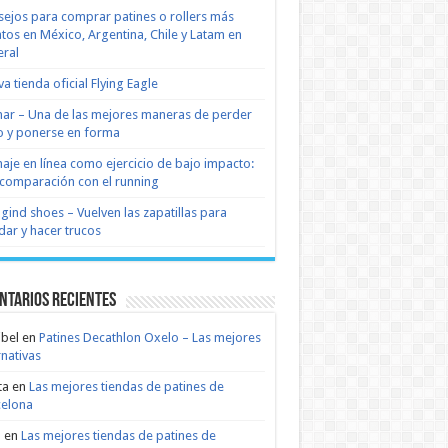
ejos para comprar patines o rollers más
tos en México, Argentina, Chile y Latam en
ral
a tienda oficial Flying Eagle
nar – Una de las mejores maneras de perder
 y ponerse en forma
naje en línea como ejercicio de bajo impacto:
comparación con el running
 gind shoes – Vuelven las zapatillas para
dar y hacer trucos
ntarios recientes
bel
en
Patines Decathlon Oxelo – Las mejores
rnativas
ta
en
Las mejores tiendas de patines de
celona
n
en
Las mejores tiendas de patines de