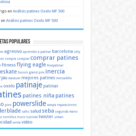
celona
rigo
en
Análisis patines Oxelo MF 500
en
Análisis patines Oxelo MF 500
etas populares
agresivo
barcelona
mm
aprender a patinar
citty
comprar patines
er
compra
comprar
flying eagle
fitness
r
freepatinar
inercia
eeskate
fusion
grand prix
jau
mejores patines
maxxum
mercadillo
patinaje
oxelo
patinar
ne
atines
patines niña
patines
powerslide
ño
pies
rampa
reparaciones
llerblade
seba
salud
salto
segunda mano
twister
mo
tornillos
truco
tutorial
urban
ocidad
video
venta