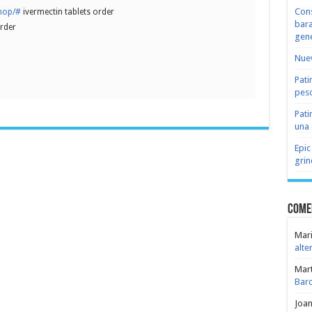
Cons
shop/#
ivermectin tablets order
bara
rder
gene
Nuev
Pati
peso
Pati
una 
Epic
grin
Come
Mari
alte
Mar
Bar
Joa