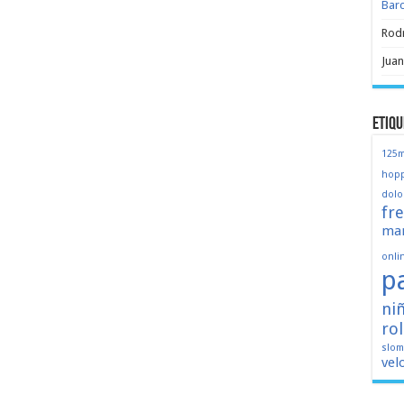
Bar
Rod
Juan
Etiqu
125
hopp
dolo
fr
mar
onli
p
ni
ro
slo
vel