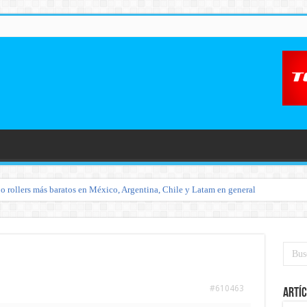
o rollers más baratos en México, Argentina, Chile y Latam en general
#610463
Artíc