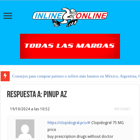
Consejos para comprar patines o rollers más baratos en México, Argentina, 
Respuesta a: pinup az
19/10/2024 a las 10:52
#610447
https://clopidogrel.pro/#
Clopidogrel 75 MG
price
buy prescription drugs without doctor