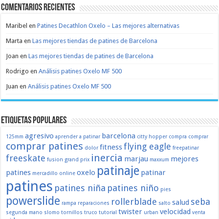
Comentarios recientes
Maribel
en
Patines Decathlon Oxelo – Las mejores alternativas
Marta
en
Las mejores tiendas de patines de Barcelona
Joan
en
Las mejores tiendas de patines de Barcelona
Rodrigo
en
Análisis patines Oxelo MF 500
Juan
en
Análisis patines Oxelo MF 500
Etiquetas populares
agresivo
barcelona
125mm
aprender a patinar
citty hopper
compra
comprar
comprar patines
flying eagle
fitness
dolor
freepatinar
inercia
freeskate
marjau
mejores
fusion
grand prix
maxxum
patinaje
patines
oxelo
patinar
mercadillo
online
patines
patines niña
patines niño
pies
powerslide
rollerblade
seba
salud
rampa
reparaciones
salto
twister
velocidad
segunda mano
slomo
tornillos
truco
tutorial
urban
venta