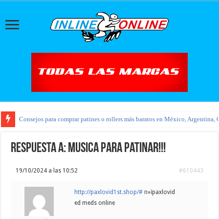
Consejos para comprar patines o rollers más baratos en México, Argentina, 
Respuesta a: Musica para patinar!!!
19/10/2024 a las 10:52
#610443
http://paxlovid1st.shop/#
п»їpaxlovid
ed meds online