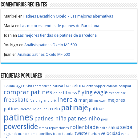
Comentarios recientes
Maribel
en
Patines Decathlon Oxelo – Las mejores alternativas
Marta
en
Las mejores tiendas de patines de Barcelona
Joan
en
Las mejores tiendas de patines de Barcelona
Rodrigo
en
Análisis patines Oxelo MF 500
Juan
en
Análisis patines Oxelo MF 500
Etiquetas populares
agresivo
barcelona
125mm
aprender a patinar
citty hopper
compra
comprar
comprar patines
flying eagle
fitness
dolor
freepatinar
inercia
freeskate
marjau
mejores
fusion
grand prix
maxxum
patinaje
patines
oxelo
patinar
mercadillo
online
patines
patines niña
patines niño
pies
powerslide
rollerblade
seba
salud
rampa
reparaciones
salto
twister
velocidad
segunda mano
slomo
tornillos
truco
tutorial
urban
venta