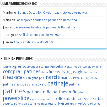
Comentarios recientes
Maribel
en
Patines Decathlon Oxelo – Las mejores alternativas
Marta
en
Las mejores tiendas de patines de Barcelona
Joan
en
Las mejores tiendas de patines de Barcelona
Rodrigo
en
Análisis patines Oxelo MF 500
Juan
en
Análisis patines Oxelo MF 500
Etiquetas populares
agresivo
barcelona
125mm
aprender a patinar
citty hopper
compra
comprar
comprar patines
flying eagle
fitness
dolor
freepatinar
inercia
freeskate
marjau
mejores
fusion
grand prix
maxxum
patinaje
patines
oxelo
patinar
mercadillo
online
patines
patines niña
patines niño
pies
powerslide
rollerblade
seba
salud
rampa
reparaciones
salto
twister
velocidad
segunda mano
slomo
tornillos
truco
tutorial
urban
venta