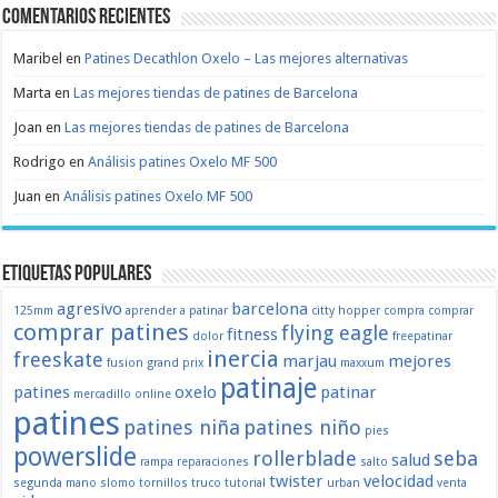
Comentarios recientes
Maribel
en
Patines Decathlon Oxelo – Las mejores alternativas
Marta
en
Las mejores tiendas de patines de Barcelona
Joan
en
Las mejores tiendas de patines de Barcelona
Rodrigo
en
Análisis patines Oxelo MF 500
Juan
en
Análisis patines Oxelo MF 500
Etiquetas populares
agresivo
barcelona
125mm
aprender a patinar
citty hopper
compra
comprar
comprar patines
flying eagle
fitness
dolor
freepatinar
inercia
freeskate
marjau
mejores
fusion
grand prix
maxxum
patinaje
patines
oxelo
patinar
mercadillo
online
patines
patines niña
patines niño
pies
powerslide
rollerblade
seba
salud
rampa
reparaciones
salto
twister
velocidad
segunda mano
slomo
tornillos
truco
tutorial
urban
venta