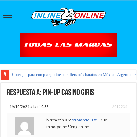
Consejos para comprar patines o rollers más baratos en México, Argentina, 
Respuesta a: pin-up casino giris
19/10/2024 a las 10:38
#610234
ivermectin 0.5:
stromectol 1st
– buy
minocycline 50mg online