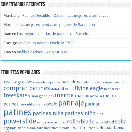
Comentarios recientes
Maribel
en
Patines Decathlon Oxelo – Las mejores alternativas
Marta
en
Las mejores tiendas de patines de Barcelona
Joan
en
Las mejores tiendas de patines de Barcelona
Rodrigo
en
Análisis patines Oxelo MF 500
Juan
en
Análisis patines Oxelo MF 500
Etiquetas populares
agresivo
barcelona
125mm
aprender a patinar
citty hopper
compra
comprar
comprar patines
flying eagle
fitness
dolor
freepatinar
inercia
freeskate
marjau
mejores
fusion
grand prix
maxxum
patinaje
patines
oxelo
patinar
mercadillo
online
patines
patines niña
patines niño
pies
powerslide
rollerblade
seba
salud
rampa
reparaciones
salto
twister
velocidad
segunda mano
slomo
tornillos
truco
tutorial
urban
venta