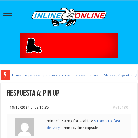
Consejos para comprar patines o rollers más baratos en México, Argentina, 
Respuesta a: pin up
19/10/2024 a las 10:35
#610180
minocin 50 mg for scabies:
stromectol fast
delivery
– minocycline capsule