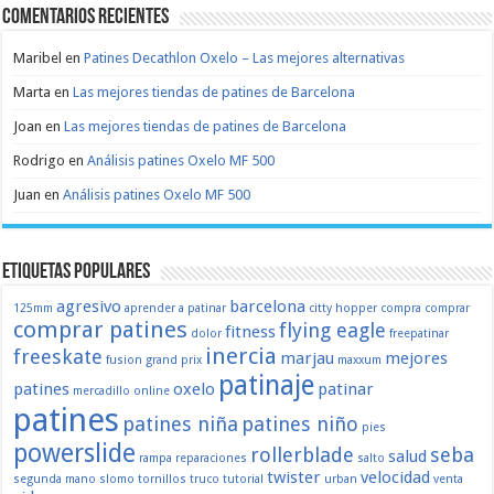
Comentarios recientes
Maribel
en
Patines Decathlon Oxelo – Las mejores alternativas
Marta
en
Las mejores tiendas de patines de Barcelona
Joan
en
Las mejores tiendas de patines de Barcelona
Rodrigo
en
Análisis patines Oxelo MF 500
Juan
en
Análisis patines Oxelo MF 500
Etiquetas populares
agresivo
barcelona
125mm
aprender a patinar
citty hopper
compra
comprar
comprar patines
flying eagle
fitness
dolor
freepatinar
inercia
freeskate
marjau
mejores
fusion
grand prix
maxxum
patinaje
patines
oxelo
patinar
mercadillo
online
patines
patines niña
patines niño
pies
powerslide
rollerblade
seba
salud
rampa
reparaciones
salto
twister
velocidad
segunda mano
slomo
tornillos
truco
tutorial
urban
venta