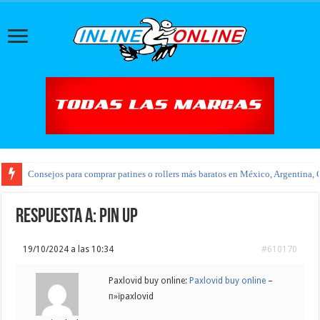
Consejos para comprar patines o rollers más baratos en México, Argentina, 
Respuesta a: pin up
19/10/2024 a las 10:34
#610170
Paxlovid buy online:
Paxlovid buy online
–
п»їpaxlovid